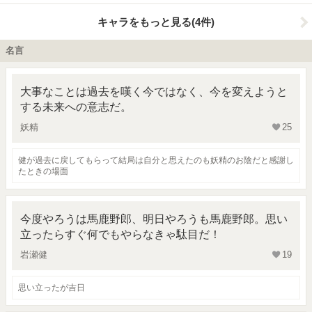
キャラをもっと見る(4件)
名言
大事なことは過去を嘆く今ではなく、今を変えようと
する未来への意志だ。
妖精
25
健が過去に戻してもらって結局は自分と思えたのも妖精のお陰だと感謝し
たときの場面
今度やろうは馬鹿野郎、明日やろうも馬鹿野郎。思い
立ったらすぐ何でもやらなきゃ駄目だ！
岩瀬健
19
思い立ったが吉日