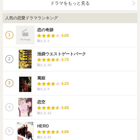
ドラマをもっと見る
人気の恋愛ドラマランキング
恋の奇跡
1
4.00
観た人
1
池袋ウエストゲートパーク
2
4.75
観た人
10
篤姫
3
4.25
観た人
5
恋空
4
4.88
観た人
12
HERO
5
4.88
観た人
21