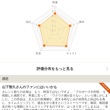
映像
5
4
3
2
演出
脚本
1
0
音楽
キャスト
評価分布をもっと見る
感想
PICKUP
山下智久さんのファンにはいいかも
タレント頼りの企画は、もう、時流ではないですよ…「プロポーズ大作戦 」を
視聴した感想です。率直に言って、「ワクワク感が足りない」という感じがしま
した。この作品は、主人公の岩瀬健が、恋する幼なじみの吉田礼と結ばれる為
に、タイムスリップして、過去をやり直すというストーリーです。毎回、毎回過
去の色々な場面にタイムスリップするのですが、はっきり言ってしまえば、「全