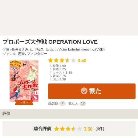
プロポーズ大作戦 OPERATION LOVE
俳優
長澤まさみ
､
山下智久
販売元
Victor Entertainment,Inc.(V)(D)
ジャンル
恋愛
､
ファンタジー
3.50
映像
3.50
脚本
3.25
キャスト
3.88
音楽
3.75
演出
3.38
観た
ドラマ
感想数
4
観た人
12
評価
3.50
総合評価
(4件)
3.50