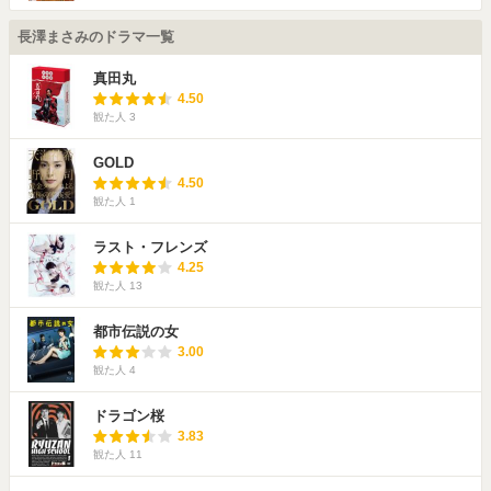
長澤まさみのドラマ一覧
真田丸
4.50
観た人
3
GOLD
4.50
観た人
1
ラスト・フレンズ
4.25
観た人
13
都市伝説の女
3.00
観た人
4
ドラゴン桜
3.83
観た人
11