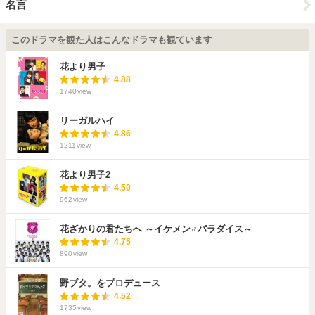
名言
このドラマを観た人はこんなドラマも観ています
花より男子
4.88
1740
view
リーガルハイ
4.86
1211
view
花より男子2
4.50
962
view
花ざかりの君たちへ ～イケメン♂パラダイス～
4.75
890
view
野ブタ。をプロデュース
4.52
1735
view