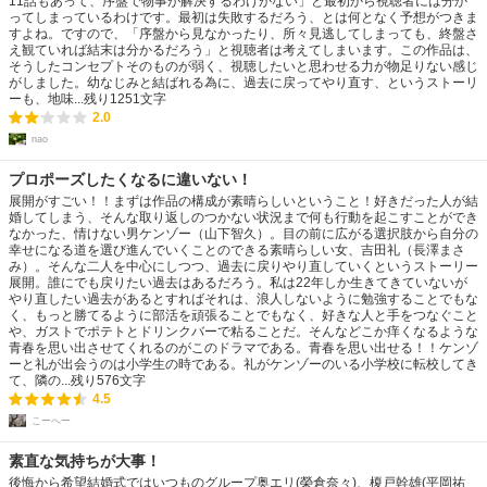
11話もあって、序盤で物事が解決するわけがない」と最初から視聴者には分か
ってしまっているわけです。最初は失敗するだろう、とは何となく予想がつきま
すよね。ですので、「序盤から見なかったり、所々見逃してしまっても、終盤さ
え観ていれば結末は分かるだろう」と視聴者は考えてしまいます。この作品は、
そうしたコンセプトそのものが弱く、視聴したいと思わせる力が物足りない感じ
がしました。幼なじみと結ばれる為に、過去に戻ってやり直す、というストーリ
ーも、地味...
残り
1251
文字
2.0
nao
プロポーズしたくなるに違いない！
展開がすごい！！まずは作品の構成が素晴らしいということ！好きだった人が結
婚してしまう、そんな取り返しのつかない状況まで何も行動を起こすことができ
なかった、情けない男ケンゾー（山下智久）。目の前に広がる選択肢から自分の
幸せになる道を選び進んでいくことのできる素晴らしい女、吉田礼（長澤まさ
み）。そんな二人を中心にしつつ、過去に戻りやり直していくというストーリー
展開。誰にでも戻りたい過去はあるだろう。私は22年しか生きてきていないが
やり直したい過去があるとすればそれは、浪人しないように勉強することでもな
く、もっと勝てるように部活を頑張ることでもなく、好きな人と手をつなぐこと
や、ガストでポテトとドリンクバーで粘ることだ。そんなどこか痒くなるような
青春を思い出させてくれるのがこのドラマである。青春を思い出せる！！ケンゾ
ーと礼が出会うのは小学生の時である。礼がケンゾーのいる小学校に転校してき
て、隣の...
残り
576
文字
4.5
こーへー
素直な気持ちが大事！
後悔から希望結婚式ではいつものグループ奥エリ(榮倉奈々)、榎戸幹雄(平岡祐