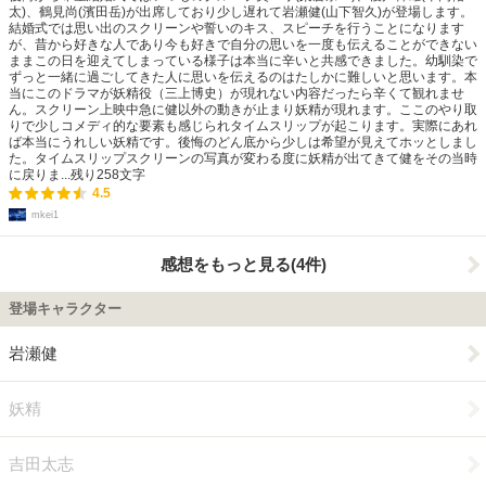
太)、鶴見尚(濱田岳)が出席しており少し遅れて岩瀬健(山下智久)が登場します。
結婚式では思い出のスクリーンや誓いのキス、スピーチを行うことになります
が、昔から好きな人であり今も好きで自分の思いを一度も伝えることができない
ままこの日を迎えてしまっている様子は本当に辛いと共感できました。幼馴染で
ずっと一緒に過ごしてきた人に思いを伝えるのはたしかに難しいと思います。本
当にこのドラマが妖精役（三上博史）が現れない内容だったら辛くて観れませ
ん。スクリーン上映中急に健以外の動きが止まり妖精が現れます。ここのやり取
りで少しコメディ的な要素も感じられタイムスリップが起こります。実際にあれ
ば本当にうれしい妖精です。後悔のどん底から少しは希望が見えてホッとしまし
た。タイムスリップスクリーンの写真が変わる度に妖精が出てきて健をその当時
に戻りま...
残り
258
文字
4.5
mkei1
感想をもっと見る(4件)
登場キャラクター
岩瀬健
妖精
吉田太志