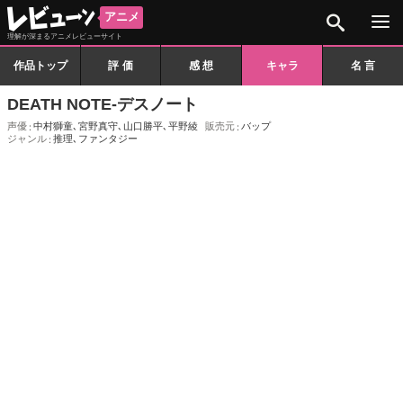
検索
アニメ
理解が深まるアニメレビューサイト
作品トップ
評価
感想
キャラ
名言
DEATH NOTE-デスノート
声優
中村獅童
､
宮野真守
､
山口勝平
､
平野綾
販売元
バップ
ジャンル
推理
､
ファンタジー