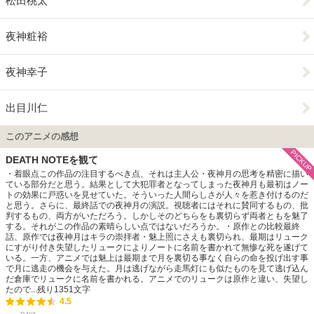
松田桃太
夜神粧裕
夜神幸子
出目川仁
このアニメの感想
PICKUP
DEATH NOTEを観て
・着眼点この作品の注目するべき点、それは主人公・夜神月の思考を精密に描い
ている部分だと思う。結果として大犯罪者となってしまった夜神月も最初はノー
トの効果に戸惑いを見せていた。そういった人間らしさが人々を惹き付けるのだ
と思う。さらに、最終話での夜神月の演説。視聴者にはそれに賛同するもの、批
判するもの、両方がいただろう。しかしそのどちらをも裏切らず両者ともを魅了
する。それがこの作品の素晴らしい点ではないだろうか。・原作との比較最終
話、原作では夜神月はキラの崇拝者・魅上照にさえも裏切られ、最期はリューク
にすがり付き失望したリュークによりノートに名前を書かれて無惨な死を遂げて
いる。一方、アニメでは魅上は最期まで月を裏切る事なく自らの命を投げ出す事
で月に逃走の機会を与えた。月は逃げながら走馬灯にも似たものを見て逃げ込ん
だ倉庫でリュークに名前を書かれる。アニメでのリュークは原作と違い、失望し
たので...
残り
1351
文字
4.5