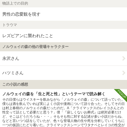
物語上での目的
男性の恋愛観を現す
トラウマ
レズビアンに襲われたこと
ノルウェイの森の他の登場キャラクター
永沢さん
ハツミさん
この小説の感想
PICKUP
ノルウェイの森を「生と死と性」というテーマで読み解く
その日僕らはウイスキーを飲みながら「ノルウェイの森」について語っていた。
僕らは酒を飲んでいれば実によく小説や漫画について語り合った。そしてその日
は村上春樹のノルウェイの森だったのだ。A「クライマックスのレイコさんとの
性交って話として必要だと思う？」僕「『寂しくないお葬式』は絶対必要だけ
ど、そこはどうだろうね・・・」そもそも性に対する記述が多い小説だからね、
などと言いつつ話をしていたが、色々な登場人物の生や死を分析していくうちに
一つの仮説にたどり着いた。クライマックスシーンでワタナベとレイコの性交が