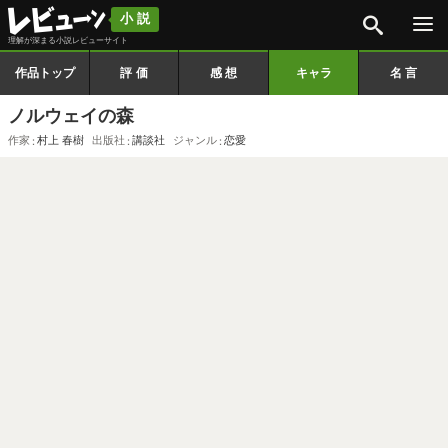
検索
小説
理解が深まる小説レビューサイト
作品トップ
評価
感想
キャラ
名言
ノルウェイの森
作家
村上 春樹
出版社
講談社
ジャンル
恋愛