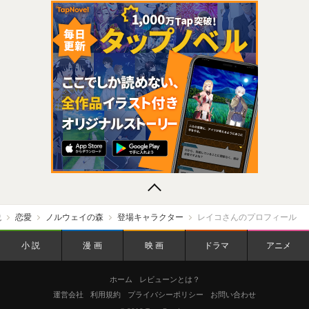
ーン トップ
説
恋愛
ノルウェイの森
登場キャラクター
レイコさんのプロフィール
小説
漫画
映画
ドラマ
アニメ
ホーム
レビューンとは？
運営会社
利用規約
プライバシーポリシー
お問い合わせ