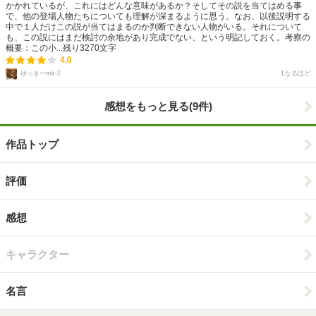
かかれているが、これにはどんな意味があるか？そしてその説を当てはめる事
で、他の登場人物たちについても理解が深まるように思う。なお、以後説明する
中で１人だけこの説が当てはまるのか判断できない人物がいる。それについて
も、この説にはまだ検討の余地があり完成でない、という明記しておく。考察の
概要：この小...
残り
3270
文字
4.0
1
なるほど
ゆっきーmk-2
感想をもっと見る(9件)
作品トップ
評価
感想
キャラクター
名言