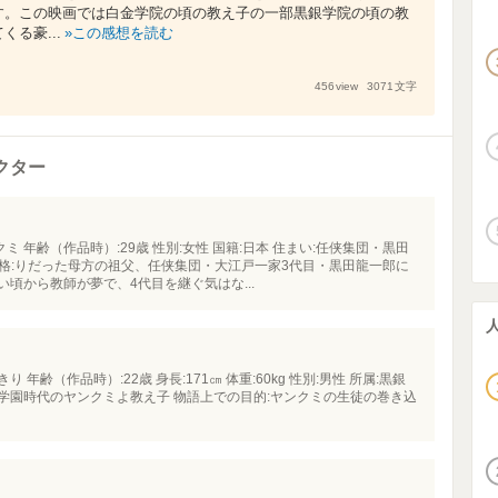
す。この映画では白金学院の頃の教え子の一部黒銀学院の頃の教
る豪...
この感想を読む
456
view
3071
文字
ラクター
ミ 年齢（作品時）:29歳 性別:女性 国籍:日本 住まい:任侠集団・黒田
 性格:りだった母方の祖父、任侠集団・大江戸一家3代目・黒田龍一郎に
頃から教師が夢で、4代目を継ぐ気はな...
人
 年齢（作品時）:22歳 身長:171㎝ 体重:60kg 性別:男性 所属:黒銀
銀学園時代のヤンクミよ教え子 物語上での目的:ヤンクミの生徒の巻き込