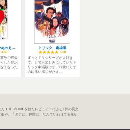
犬とあなたの物語 いぬのえいが
トリック 劇場版
3.50
5.00
頃事故で可愛
ずっとＴＶシリーズが大好き
亡くした翻訳
で、とても楽しみにしていたト
えなくなった
リック劇場版です。相変わらず
のゆるい感じがたま...
 THE MOVIEを観たレビュアーによる1件の長文
詳細や、「ダチだ、仲間だ、なんていわれても最初