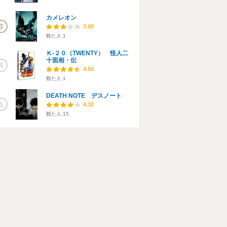
カメレオン
3
3.00
観た人
1
Ｋ-２０（TWENTY） 怪人二
十面相・伝
4
4.50
観た人
1
DEATH NOTE デスノート
5
4.32
観た人
15