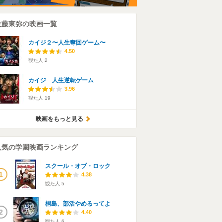
佐藤東弥の映画一覧
カイジ２〜人生奪回ゲーム〜
4.50
観た人
2
カイジ 人生逆転ゲーム
3.96
観た人
19
映画をもっと見る
人気の学園映画ランキング
スクール・オブ・ロック
1
4.38
観た人
5
桐島、部活やめるってよ
2
4.40
観た人
6