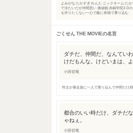
よみがな:たかすぎ れんた ニックネーム:たかす
で冷たいだが仲間思い 価値観:赤銅学院3-Dの
を作りたくない一心で敵に単独で乗り込む
ごくせん THE MOVIEの名言
ダチだ、仲間だ、なんてい
けだもんな。けどいまは、
小田切竜
怜太が暴走族に一人で乗り込んで仲間だけ
都合のいい時だけ、ダチだ
ゃねぇ。
小田切竜