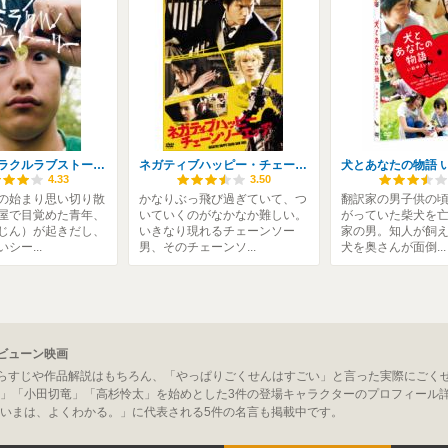
ウルトラミラクルラブストーリー
ネガティブハッピー・チェーンソーエッヂ
4.33
3.50
の始まり思い切り散
かなりぶっ飛び過ぎていて、つ
翻訳家の男子供の
屋で目覚めた青年、
いていくのがなかなか難しい。
がっていた柴犬を
じん）が起きだし、
いきなり現れるチェーンソー
家の男。知人が飼
シー...
男、そのチェーンソ...
犬を奥さんが面倒...
レビューン映画
のあらすじや作品解説はもちろん、「やっぱりごくせんはすごい」と言った実際にごくせん
」「小田切竜」「高杉怜太」を始めとした3件の登場キャラクターのプロフィール
いまは、よくわかる。」に代表される5件の名言も掲載中です。