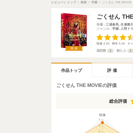
レビューン トップ
映画
学園
ごくせん THE MOVIE
ごくせん THE
俳優
三浦春馬
､
生瀬勝
ジャンル
学園
､
人間ド
映像
4.50
脚本
5.00
キ
映画
感想数
1
観た人
1
作品トップ
評価
ごくせん THE MOVIEの評価
総合評価
映像
5
4
3