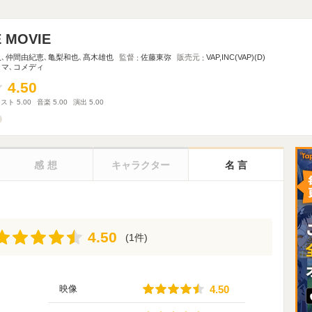
 MOVIE
久
､
仲間由紀恵
､
亀梨和也
､
髙木雄也
監督
佐藤東弥
販売元
VAP,INC(VAP)(D)
ラマ
､
コメディ
4.50
4.50
ャスト
5.00
音楽
5.00
演出
5.00
感想
キャラクター
名言
4.50
4.50
(1件)
4.50
映像
4.50