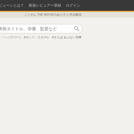
ビューンとは？
新規レビュアー登録
ログイン
ごくせん THE MOVIEのあらすじ/作品解説
作品検索
ン・ヘップバーン
ガッド・エルマレ
さらば あぶない刑事