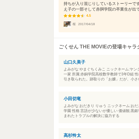
持ちが入り混じりしているストーリーで
え子の一部そして赤胴学院の卒業生が出てく
4.5
4.5
桜
2017/04/18
ごくせん THE MOVIEの登場キャ
山口久美子
よみがな:やまぐちくみこ ニックネーム:ヤンク
一家 所属:赤銅学院高校数学教師で3年D組
引き取られた。跡取りの「お嬢」だが、小さい
小田切竜
よみがな:おだきり りゅう ニックネーム:おだきり
学園 性格:言語が少ないが優しい 価値観:黒
まれたトラブルの解決に協力する
高杉怜太