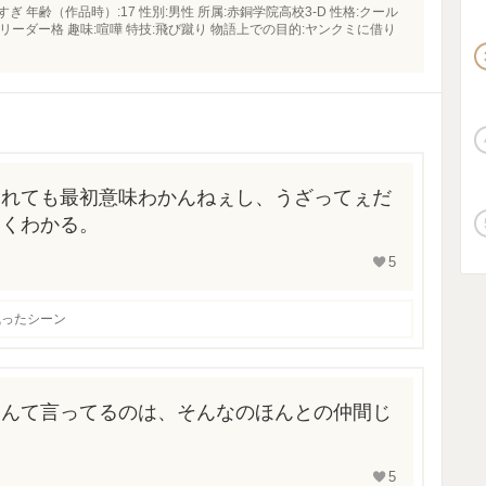
ぎ 年齢（作品時）:17 性別:男性 所属:赤銅学院高校3-D 性格:クール
リーダー格 趣味:喧嘩 特技:飛び蹴り 物語上での目的:ヤンクミに借り
われても最初意味わかんねぇし、うざってぇだ
よくわかる。
5
残ったシーン
なんて言ってるのは、そんなのほんとの仲間じ
5