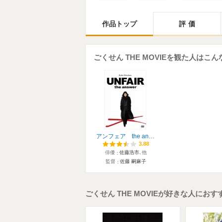
作品トップ
評価
ごくせん THE MOVIEを観た人はこ
アンフェア the answer
3.88
3.88
俳優
佐藤浩市
､他
監督
佐藤 嗣麻子
ごくせん THE MOVIEが好きな人にお