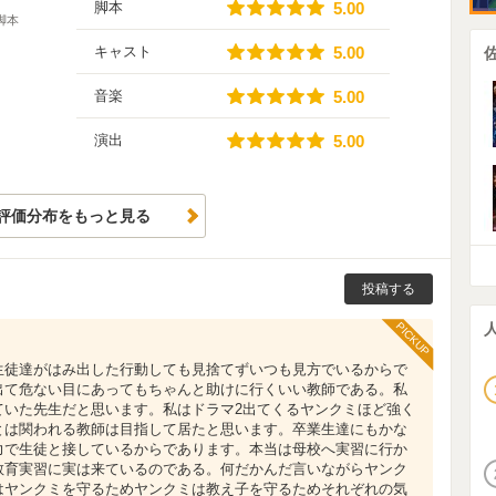
5.00
脚本
5.00
脚本
5.00
キャスト
5.00
5.00
音楽
5.00
5.00
演出
5.00
評価分布をもっと見る
投稿する
PICKUP
生徒達がはみ出した行動しても見捨てずいつも見方でいるからで
出て危ない目にあってもちゃんと助けに行くいい教師である。私
ていた先生だと思います。私はドラマ2出てくるヤンクミほど強く
とは関われる教師は目指して居たと思います。卒業生達にもかな
力で生徒と接しているからであります。本当は母校へ実習に行か
教育実習に実は来ているのである。何だかんだ言いながらヤンク
はヤンクミを守るためヤンクミは教え子を守るためそれぞれの気