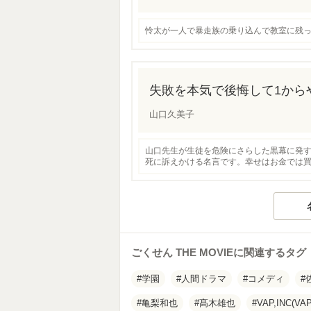
怜太が一人で暴走族の乗り込んで教室に残
失敗を本気で後悔して1から
山口久美子
山口先生が生徒を危険にさらした黒幕に発
死に訴えかける名言です。幸せはお金では
ごくせん THE MOVIEに関連するタグ
学園
人間ドラマ
コメディ
亀梨和也
髙木雄也
VAP,INC(VAP