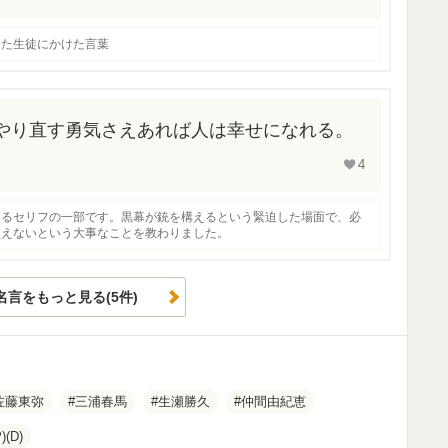
った生徒にかけた言葉
やり直す勇気さえあれば人は幸せになれる。
4
するセリフの一部です。黒幕が銃を構えるという緊迫した場面で、必
買えないという大事なことを教わりました。
名言をもっと見る(5件)
佐藤東弥
三浦春馬
生瀬勝久
仲間由紀恵
)(D)