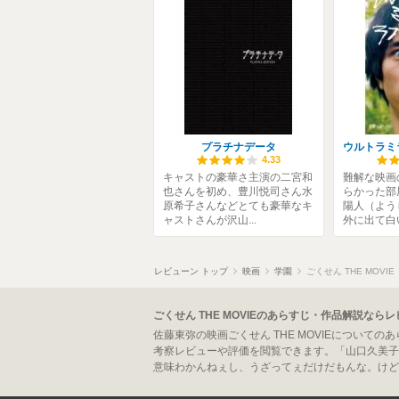
プラチナデータ
4.33
キャストの豪華さ主演の二宮和
難解な映画
也さんを初め、豊川悦司さん水
らかった部
原希子さんなどとても豪華なキ
陽人（よう
ャストさんが沢山...
外に出て白い
レビューン トップ
映画
学園
ごくせん THE MOVIE
ごくせん THE MOVIEのあらすじ・作品解説なら
佐藤東弥の映画ごくせん THE MOVIEについて
考察レビューや評価を閲覧できます。「山口久美子
意味わかんねぇし、うざってぇだけだもんな。けど