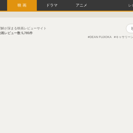
映画
ドラマ
アニメ
レ
理解が深まる映画レビューサイト
映画レビュー数
5,785件
DEAN FUJIOKA
キャサリー