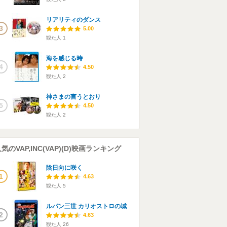
リアリティのダンス
3
5.00
観た人
1
海を感じる時
4
4.50
観た人
2
神さまの言うとおり
5
4.50
観た人
2
気のVAP,INC(VAP)(D)映画ランキング
陰日向に咲く
1
4.63
観た人
5
ルパン三世 カリオストロの城
2
4.63
観た人
26