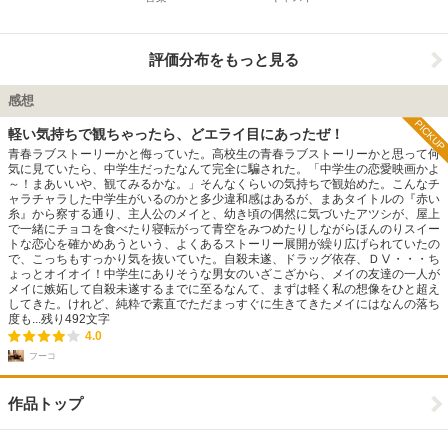
評価分布をもっと見る
感想
PICKUP
軽い気持ちで観ちゃったら、どエライ目にあったぜ！
青春ラブストーリーかと侮っていた。高校生の青春ラブストーリーかと思って何
気に見ていたら、中学生だったなんて完全に騙された。「中学生の恋愛映画かよ
～！まあいいや、観てみるかな。」そんなくらいの気持ちで観始めた。こんなチ
ャラチャラした中学生がいるのかと多少違和感はあるが、まあタイトルの『赤い
糸』から察する通り、主人公のメイと、幼き頃の偶然に気づいたアツシが、屋上
で一緒にチョコを食べたり寝転がって青空をみつめたりしながらほんのりスイー
トな恋心を確かめあうという、よくあるストーリー展開が繰り広げられていたの
で、こっちもすっかり気を抜いていた。自殺未遂、ドラッグ依存、ＤⅤ・・・ち
ょっとオイオイ！中学生にありそうな男女のいざこざから、メイの友達の一人が
メイに嫉妬して自殺未遂するまでに至るなんて、まずは軽く私の想像をひと超え
してきた。けれど、純粋で素直でただまっすぐに生きてきたメイにはなんの落ち
度も...
残り
492
文字
4.0
フーコ
作品トップ