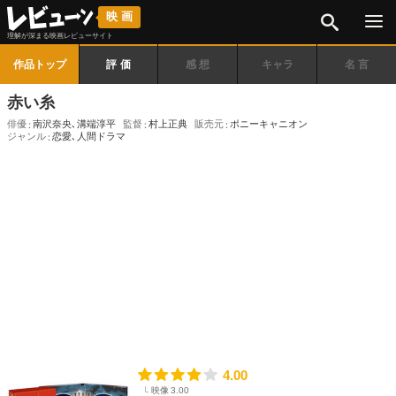
検索
映画
理解が深まる映画レビューサイト
作品トップ
評価
感想
キャラ
名言
赤い糸
俳優
南沢奈央
､
溝端淳平
監督
村上正典
販売元
ポニーキャニオン
ジャンル
恋愛
､
人間ドラマ
4.00
映像
3.00