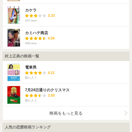
カケラ
3.33
337
view
カミハテ商店
4.50
466
view
村上正典の映画一覧
電車男
4.21
観た人
7
7月24日通りのクリスマス
3.50
観た人
2
映画をもっと見る
人気の恋愛映画ランキング