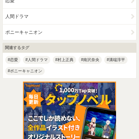
恋愛
人間ドラマ
ポニーキャニオン
関連するタグ
恋愛
人間ドラマ
村上正典
南沢奈央
溝端淳平
ポニーキャニオン