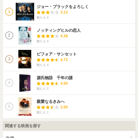
ジョー・ブラックをよろしく
1
3.13
観た人
4
ノッティングヒルの恋人
2
4.38
観た人
4
ビフォア・サンセット
3
4.73
観た人
4
源氏物語 千年の謎
4
4.50
観た人
2
親愛なるきみへ
5
3.50
観た人
1
関連する映画を探す