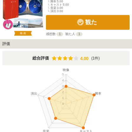
脚本
5.00
キャスト
5.00
音楽
3.00
演出
3.00
観た
映画
感想数
1
観た人
1
評価
4.00
総合評価
(1件)
4.00
映像
5
4
3
2
演出
脚本
1
0
音楽
キャスト