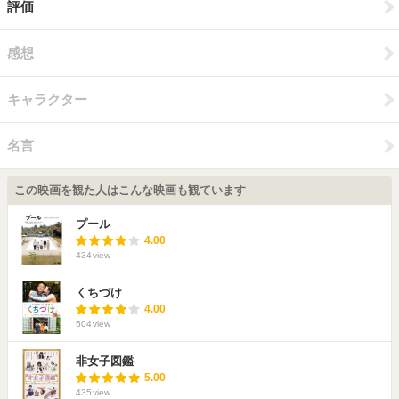
評価
感想
キャラクター
名言
この映画を観た人はこんな映画も観ています
プール
4.00
434
view
くちづけ
4.00
504
view
非女子図鑑
5.00
435
view