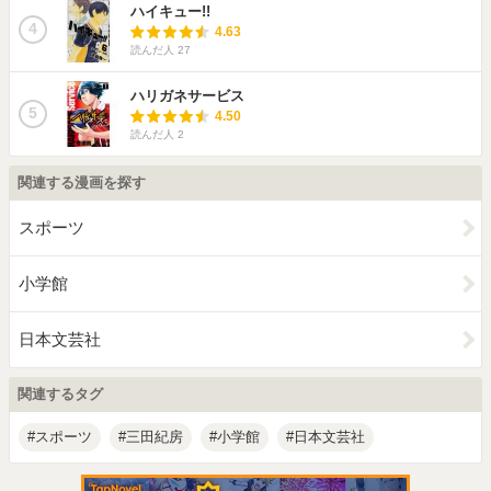
ハイキュー!!
4
4.63
読んだ人
27
ハリガネサービス
5
4.50
読んだ人
2
関連する漫画を探す
スポーツ
小学館
日本文芸社
関連するタグ
スポーツ
三田紀房
小学館
日本文芸社