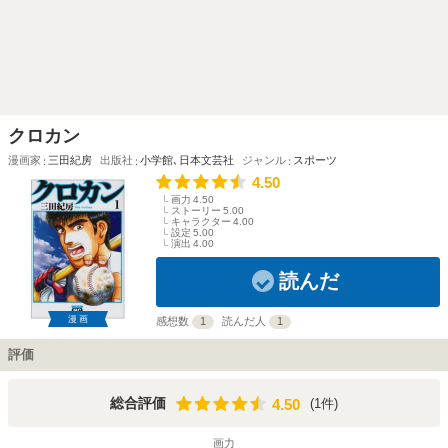
クロカン
漫画家
三田紀房
出版社
小学館
､
日本文芸社
ジャンル
スポーツ
4.50
画力
4.50
ストーリー
5.00
キャラクター
4.00
設定
5.00
演出
4.00
読んだ
漫画
感想数
1
読んだ人
1
評価
4.50
総合評価
(1件)
4.50
画力