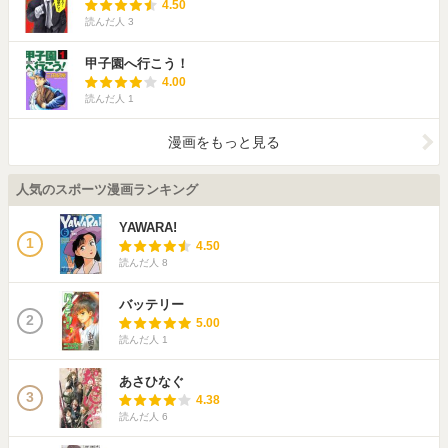
4.50
読んだ人
3
甲子園へ行こう！
4.00
読んだ人
1
漫画をもっと見る
人気のスポーツ漫画ランキング
YAWARA!
1
4.50
読んだ人
8
バッテリー
2
5.00
読んだ人
1
あさひなぐ
3
4.38
読んだ人
6