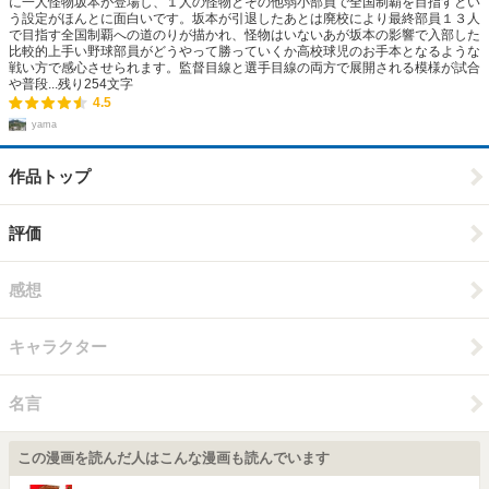
に一人怪物坂本が登場し、１人の怪物とその他弱小部員で全国制覇を目指すとい
う設定がほんとに面白いです。坂本が引退したあとは廃校により最終部員１３人
で目指す全国制覇への道のりが描かれ、怪物はいないあが坂本の影響で入部した
比較的上手い野球部員がどうやって勝っていくか高校球児のお手本となるような
戦い方で感心させられます。監督目線と選手目線の両方で展開される模様が試合
や普段...
残り
254
文字
4.5
yama
作品トップ
評価
感想
キャラクター
名言
この漫画を読んだ人はこんな漫画も読んでいます