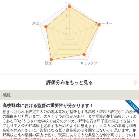
5
4
3
2
演出
ストーリー
1
0
設定
キャラクター
評価分布をもっと見る
感想
PICKUP
高校野球における監督の重要性が分かります！
惹きつけられる設定主人公の黒木竜次が監督をする高校・環境の設定がこの漫画
の面白みだと思います。大きく３つの設定があり、まず母校の桐野高校というよ
くあるOBがうるさい進学校で自分のクロカン野球を貫き甲子園出場までを描い
ており主人公の野球観を定着するためのように思えます。クロカンの本編は桐野
高校を辞めたあとに、監督になる鷲ノ森高校の３年間ではないかと思います。桐
野高校と比べ部員の実力は低く、現実にありそうな典型的な弱小高です。その中