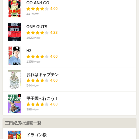
GO ANd GO
4.00
447
view
ONE OUTS
4.23
1023
view
H2
4.00
1356
view
おれはキャプテン
4.00
544
view
甲子園へ行こう！
4.00
398
view
三田紀房の漫画一覧
ドラゴン桜