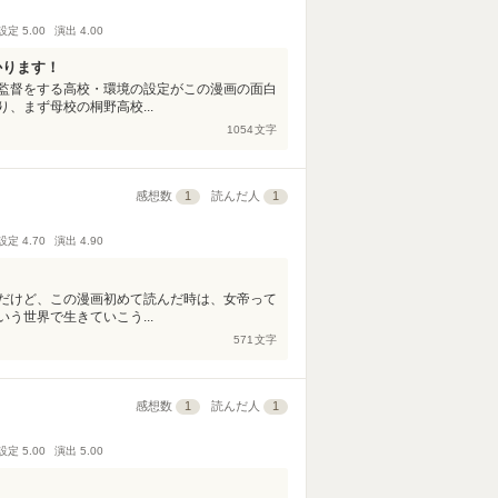
設定
5.00
演出
4.00
かります！
監督をする高校・環境の設定がこの漫画の面白
、まず母校の桐野高校...
1054
文字
感想数
1
読んだ人
1
設定
4.70
演出
4.90
だけど、この漫画初めて読んだ時は、女帝って
う世界で生きていこう...
571
文字
感想数
1
読んだ人
1
設定
5.00
演出
5.00