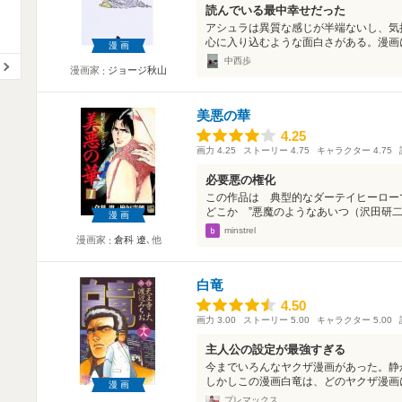
読んでいる最中幸せだった
アシュラは異質な感じが半端ないし、気
心に入り込むような面白さがある。漫画に
漫画
中西歩
漫画家
ジョージ秋山
美悪の華
4.25
4.25
画力
4.25
ストーリー
4.75
キャラクター
4.75
必要悪の権化
この作品は 典型的なダーテイヒーロー
どこか ”悪魔のようなあいつ（沢田研二主
漫画
minstrel
漫画家
倉科 遼
､他
白竜
4.50
4.50
画力
3.00
ストーリー
5.00
キャラクター
5.00
主人公の設定が最強すぎる
今までいろんなヤクザ漫画があった。静か
しかしこの漫画白竜は、どのヤクザ漫画に
漫画
プレマックス