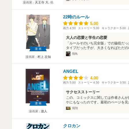
漫画家
天王寺 大
､他
22時のルール
5.00
5.00
画力
4.50
ストーリー
5.00
キャラクター
5.00
大人の恋愛と学生の恋愛
「ルールそのいち完全版」での脇役だっ
タイプだった子が、大きくなればただのむ
漫画
飛鳥
漫画家
村上 左知
ANGEL
4.00
4.00
画力
5.00
ストーリー
4.50
キャラクター
3.50
サクセスストーリー
この、コミックスに関しては作者さんが
ケにもなったのです。最初のページを見た
漫画
飛翔
漫画家
遊人
クロカン