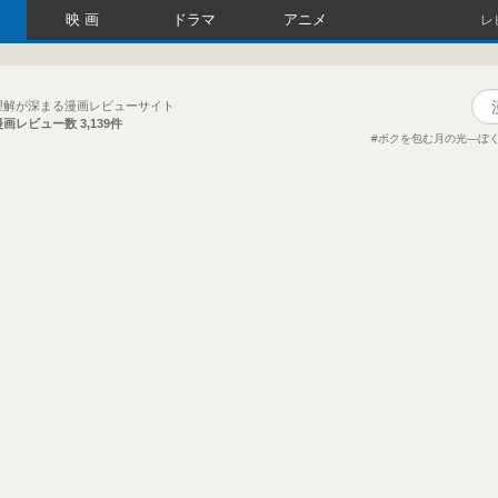
映画
ドラマ
アニメ
レ
理解が深まる漫画レビューサイト
漫画レビュー数
3,139件
ボクを包む月の光―ぼく