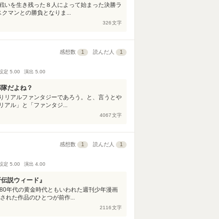
戦いを生き残った８人によって始まった決勝ラ
クマンとの勝負となりま...
326
文字
感想数
1
読んだ人
1
設定
5.00
演出
5.00
部隊だよね？
りリアルファンタジーであろう。と、言うとや
アル」と「ファンタジ...
4067
文字
感想数
1
読んだ人
1
設定
5.00
演出
4.00
牙伝説ウィード』
80年代の黄金時代ともいわれた週刊少年漫画
れた作品のひとつが前作...
2116
文字