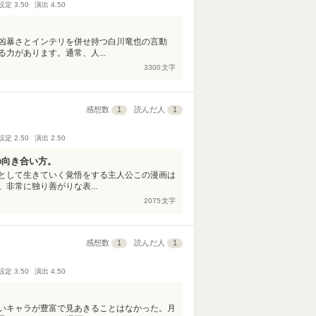
設定
3.50
演出
4.50
凶暴さとインテリを併せ持つ白川竜也の言動
力があります。通常、人...
3300
文字
感想数
1
読んだ人
1
設定
2.50
演出
2.50
の向き合い方。
として生きていく覚悟をする主人公この漫画は
非常に独り善がりな表...
2075
文字
感想数
1
読んだ人
1
設定
3.50
演出
4.50
いキャラが豊富で見あきることはなかった。月