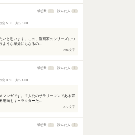
感想数
1
読んだ人
1
設定
5.00
演出
5.00
たいと思います。この、漫画家のシリーズにつ
ような感覚にもなるの...
294
文字
感想数
1
読んだ人
1
設定
3.50
演出
4.00
メマンガです。主人公のサラリーマンである宗
場面をキャラクターた...
277
文字
感想数
1
読んだ人
1