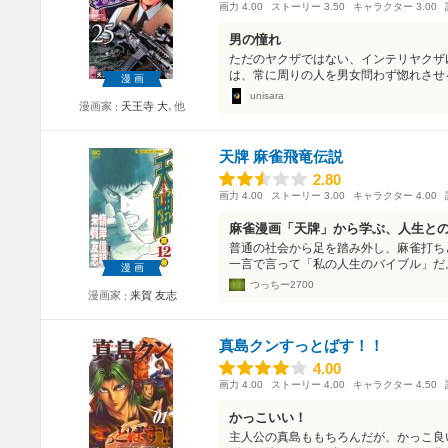
画力
4.00
ストーリー
3.50
キャラクター
3.00
男の憧れ
ただのヤクザではない、インテリヤクザ
は、常に周りの人を男女問わず惚れさせる
漫画
unisara
漫画家
天王寺 大
､他
天牌 麻雀飛竜伝説
2.80
2.80
画力
4.00
ストーリー
3.00
キャラクター
4.00
麻雀漫画「天牌」から学ぶ、人生と
普通の社会から足を踏み外し、麻雀打ち
一言で言って「私の人生のバイブル」だ。
漫画
つっちー2700
漫画家
来賀 友志
真島クンすっとばす！！
4.00
4.00
画力
4.00
ストーリー
4.00
キャラクター
4.50
かっこいい！
主人公の真島ももちろんだが、かっこ良