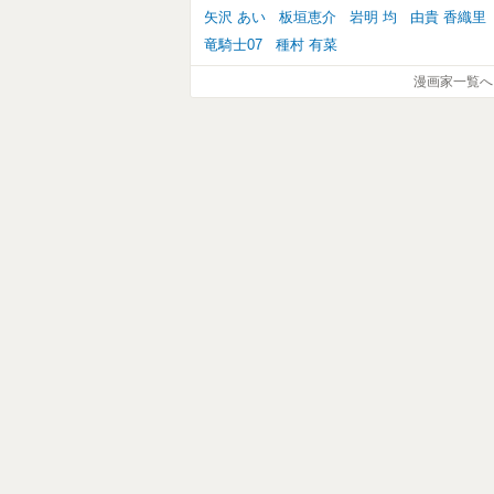
矢沢 あい
板垣恵介
岩明 均
由貴 香織里
竜騎士07
種村 有菜
漫画家一覧へ