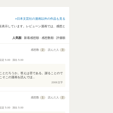
日本文芸社の漫画以外の作品も見る
覧表示しています。レビューン漫画では、感想と
人気順
新着感想順
感想数順
評価順
感想数
2
読んだ人
3
設定
5.00
演出
5.00
ことだろうか。答えは否である。謝ることので
そこの漫画を読んでほ...
2006
文字
感想数
1
読んだ人
2
設定
5.00
演出
5.00