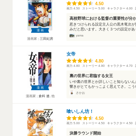
4.50
4.50
画力
4.50
ストーリー
5.00
キャラクター
4.00
高校野球における監督の重要性が分
惹きつけられる設定主人公の黒木竜次が
みだと思います。大きく３つの設定があり
漫画
yama
漫画家
三田紀房
女帝
4.80
4.80
画力
4.80
ストーリー
4.90
キャラクター
4.70
裏の世界に君臨する女王
いや裏の世界とか詳しいこと知らないん
響きがとてもかっこよく思えてさ。こうい
漫画
さかお
漫画家
倉科 遼
､他
喰いしん坊！
4.50
4.50
画力
5.00
ストーリー
4.50
キャラクター
4.50
決勝ラウンド開始