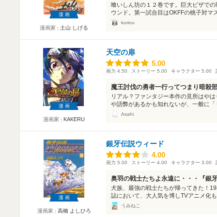
喰いしん坊の１２巻です。巨大ピザでの
ウンド。第一試合目はOKFFの桃子対マス
漫画
kuriou
漫画家
土山 しげる
天空の扉
5.00
5.00
画力
4.50
ストーリー
5.00
キャラクター
5.00
魔王討伐の勇者一行ってつまり暗殺
リアル？ファンタジー本作の見所はやは
や語弊があるかも知れないが、一般に「リ
漫画
Asahi
漫画家
KAKERU
銀牙伝説ウィード
4.00
4.00
画力
5.00
ストーリー
4.00
キャラクター
3.00
奥羽の戦士たちよ永遠に・・・『銀
犬族、最強の戦士たちが帰ってきた！19
誌において、大人気を博しTVアニメ化もさ
漫画
うみねこ
漫画家
高橋 よしひろ