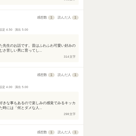
感想数
1
読んだ人
1
設定
4.50
演出
5.00
た先生のお話です。昔はふわふわ可愛い好みの
さ苦しい男に育ってし...
314
文字
感想数
1
読んだ人
1
設定
4.00
演出
5.00
好きな事もあるので楽しみの感覚でみるキッカ
時には「何とダメな人...
298
文字
感想数
1
読んだ人
1