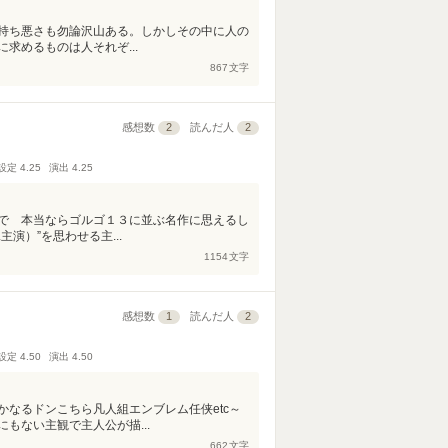
持ち悪さも勿論沢山ある。しかしその中に人の
求めるものは人それぞ...
867
文字
感想数
2
読んだ人
2
設定
4.25
演出
4.25
で 本当ならゴルゴ１３に並ぶ名作に思えるし
演）”を思わせる主...
1154
文字
感想数
1
読んだ人
2
設定
4.50
演出
4.50
なるドンこちら凡人組エンブレム任侠etc～
もない主観で主人公が描...
662
文字