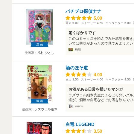
パチプロ探偵ナナ
5.00
5.00
画力
5.00
ストーリー
4.50
キャラクター
5.00
驚くばかりです
このコミックスを読んでみた感想を書き
いては興味があったので見てみようという
漫画
飛翔
漫画家
谷村 ひとし
酒のほそ道
4.00
4.00
画力
3.50
ストーリー
4.00
キャラクター
4.50
お酒がある日常を描いたマンガ
ラズウェル細木先生によるほろ酔いグル
達が、酒屋や自宅などでお酒を飲んでいる
漫画
kuriou
漫画家
ラズウェル細木
白竜 LEGEND
3.50
3.50