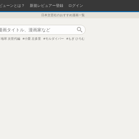
ビューンとは？
新規レビュアー登録
ログイン
日本文芸社のおすすめ漫画一覧
作品検索
地球 次世代編
小栗 左多里
モルダイバー
もぎ ひろむ