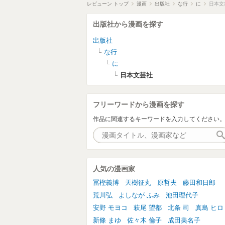
レビューン トップ
漫画
出版社
な行
に
日本文
出版社から漫画を探す
出版社
な行
に
日本文芸社
フリーワードから漫画を探す
作品に関連するキーワードを入力してください
人気の漫画家
冨樫義博
天樹征丸
原哲夫
藤田和日郎
荒川弘
よしなが ふみ
池田理代子
安野 モヨコ
萩尾 望都
北条 司
真島 ヒロ
新條 まゆ
佐々木 倫子
成田美名子