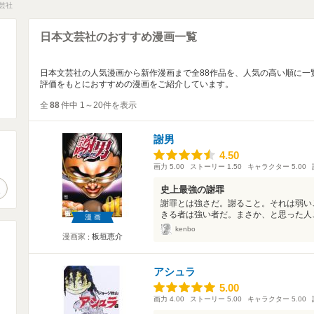
芸社
日本文芸社のおすすめ漫画一覧
日本文芸社の人気漫画から新作漫画まで全88作品を、人気の高い順に一
評価をもとにおすすめの漫画をご紹介しています。
全
88
件中 1～20件を表示
謝男
4.50
4.50
。
画力
5.00
ストーリー
1.50
キャラクター
5.00
作品検索
史上最強の謝罪
謝罪とは強さだ。謝ること。それは弱い
きる者は強い者だ。まさか、と思った人こ
漫画
kenbo
漫画家
板垣恵介
アシュラ
5.00
5.00
画力
4.00
ストーリー
5.00
キャラクター
5.00