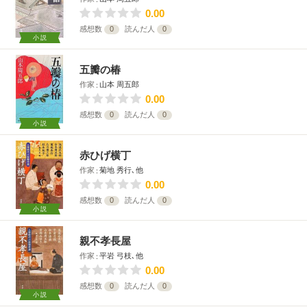
0.00
感想数
0
読んだ人
0
小説
五瓣の椿
作家
山本 周五郎
0.00
感想数
0
読んだ人
0
小説
赤ひげ横丁
作家
菊地 秀行､他
0.00
感想数
0
読んだ人
0
小説
親不孝長屋
作家
平岩 弓枝､他
0.00
感想数
0
読んだ人
0
小説