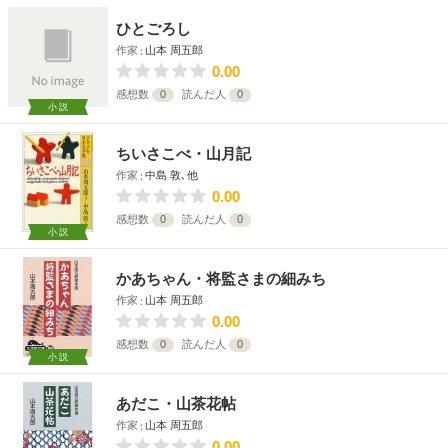
ひとごろし
作家
山本 周五郎
0.00
感想数
0
読んだ人
0
小説
ちいさこべ・山月記
作家
中島 敦､他
0.00
感想数
0
読んだ人
0
小説
かあちゃん・将監さまの細みち
作家
山本 周五郎
0.00
感想数
0
読んだ人
0
小説
あだこ・山茶花帖
作家
山本 周五郎
0.00