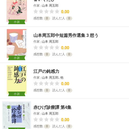
作家
山本 周五郎
0.00
感想数
0
読んだ人
0
小説
山本周五郎中短篇秀作選集 3 想う
作家
山本 周五郎
0.00
感想数
0
読んだ人
0
小説
江戸の鈍感力
作家
山本 周五郎､他
0.00
感想数
0
読んだ人
0
小説
赤ひげ診療譚 第4集
作家
山本 周五郎
0.00
感想数
0
読んだ人
0