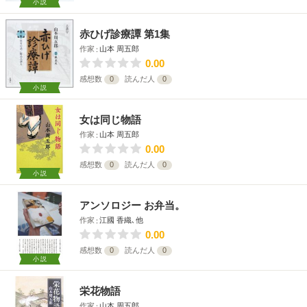
小説
赤ひげ診療譚 第1集
作家
山本 周五郎
0.00
感想数
0
読んだ人
0
小説
女は同じ物語
作家
山本 周五郎
0.00
感想数
0
読んだ人
0
小説
アンソロジー お弁当。
作家
江國 香織､他
0.00
感想数
0
読んだ人
0
小説
栄花物語
作家
山本 周五郎