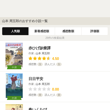
山本 周五郎のおすすめ小説一覧
人気順
新着感想順
感想数順
評価順
29件の検索結果
赤ひげ診療譚
作家
山本 周五郎
4.50
感想数
1
読んだ人
1
小説
日日平安
作家
山本 周五郎
0.00
感想数
0
読んだ人
0
小説
春いくたび