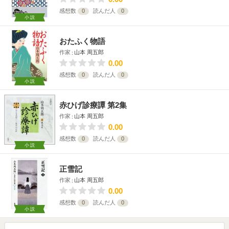
感想数
0
読んだ人
0
小説
おたふく物語
作家
山本 周五郎
0.00
感想数
0
読んだ人
0
小説
赤ひげ診療譚 第2集
作家
山本 周五郎
0.00
感想数
0
読んだ人
0
小説
正雪記
作家
山本 周五郎
0.00
感想数
0
読んだ人
0
小説