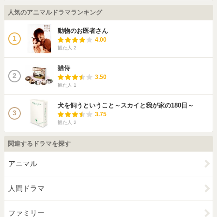
人気のアニマルドラマランキング
動物のお医者さん
1
4.00
観た人
2
猫侍
2
3.50
観た人
1
犬を飼うということ～スカイと我が家の180日～
3
3.75
観た人
2
関連するドラマを探す
アニマル
人間ドラマ
ファミリー