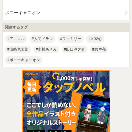
ポニーキャニオン
関連するタグ
アニマル
人間ドラマ
ファミリー
久家心
山崎竜太郎
水川あさみ
田口淳之介
錦戸亮
ポニーキャニオン