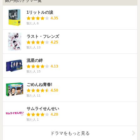
錦戸亮のドラマ一覧
1リットルの涙
4.35
観た人
6
ラスト・フレンズ
4.25
観た人
13
流星の絆
4.13
観た人
15
ごめんね青春!
4.50
観た人
11
サムライせんせい
4.20
観た人
1
ドラマをもっと見る