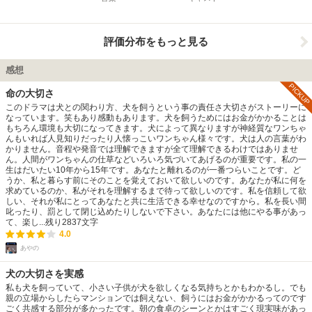
評価分布をもっと見る
感想
PICKUP
命の大切さ
このドラマは犬との関わり方、犬を飼うという事の責任さ大切さがストーリーに
なっています。笑もあり感動もあります。犬を飼うためにはお金がかかることは
もちろん環境も大切になってきます。犬によって異なりますが神経質なワンちゃ
んもいれば人見知りだったり人懐っこいワンちゃん様々です。犬は人の言葉がわ
かりません。音程や発音では理解できますが全て理解できるわけではありませ
ん。人間がワンちゃんの仕草などいろいろ気づいてあげるのが重要です。私の一
生はだいたい10年から15年です。あなたと離れるのが一番つらいことです。ど
うか、私と暮らす前にそのことを覚えておいて欲しいのです。あなたが私に何を
求めているのか、私がそれを理解するまで待って欲しいのです。私を信頼して欲
しい、それが私にとってあなたと共に生活できる幸せなのですから。私を長い間
叱ったり、罰として閉じ込めたりしないで下さい。あなたには他にやる事があっ
て、楽し...
残り
2837
文字
4.0
あやの
犬の大切さを実感
私も犬を飼っていて、小さい子供が犬を欲しくなる気持ちとかもわかるし。でも
親の立場からしたらマンションでは飼えない、飼うにはお金がかかるってのです
ごく共感する部分が多かったです。朝の食卓のシーンとかはすごく現実味があっ