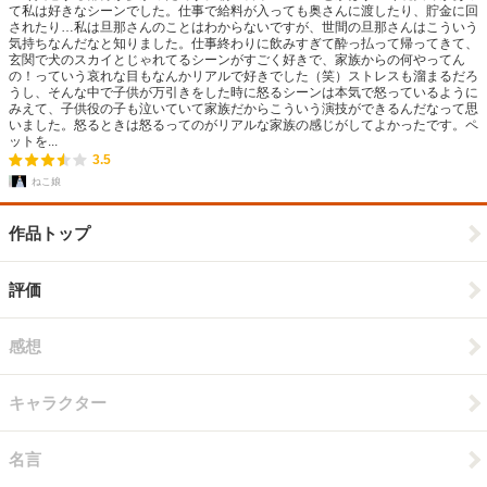
て私は好きなシーンでした。仕事で給料が入っても奥さんに渡したり、貯金に回
されたり…私は旦那さんのことはわからないですが、世間の旦那さんはこういう
気持ちなんだなと知りました。仕事終わりに飲みすぎて酔っ払って帰ってきて、
玄関で犬のスカイとじゃれてるシーンがすごく好きで、家族からの何やってん
の！っていう哀れな目もなんかリアルで好きでした（笑）ストレスも溜まるだろ
うし、そんな中で子供が万引きをした時に怒るシーンは本気で怒っているように
みえて、子供役の子も泣いていて家族だからこういう演技ができるんだなって思
いました。怒るときは怒るってのがリアルな家族の感じがしてよかったです。ペ
ットを...
3.5
ねこ娘
作品トップ
評価
感想
キャラクター
名言