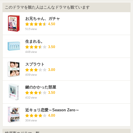
このドラマを観た人はこんなドラマも観ています
お兄ちゃん、ガチャ
4.50
515
view
生まれる。
3.50
448
view
スプラウト
3.00
409
view
鍵のかかった部屋
3.50
432
view
近キョリ恋愛～Season Zero～
4.00
304
view