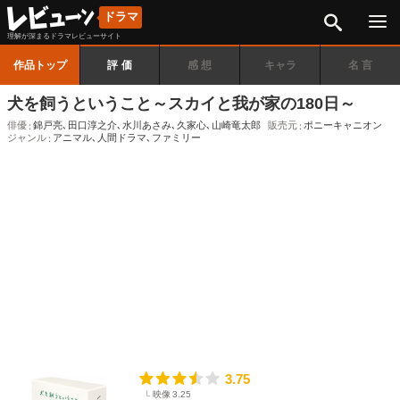
検索
ドラマ
理解が深まるドラマレビューサイト
作品トップ
評価
感想
キャラ
名言
犬を飼うということ～スカイと我が家の180日～
俳優
錦戸亮
､
田口淳之介
､
水川あさみ
､
久家心
､
山崎竜太郎
販売元
ポニーキャニオン
ジャンル
アニマル
､
人間ドラマ
､
ファミリー
3.75
映像
3.25