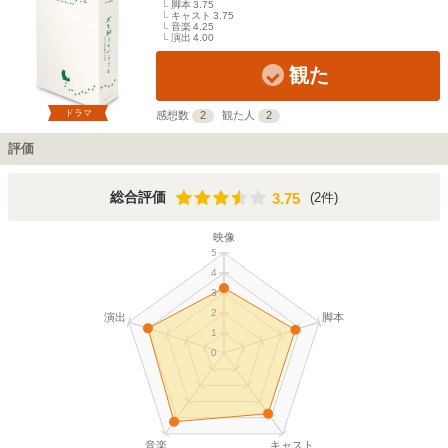
脚本
3.75
キャスト
3.75
音楽
4.25
演出
4.00
観た
ドラマ
感想数
2
観た人
2
評価
3.75
総合評価
(2件)
3.75
映像
5
4
3
2
演出
脚本
1
0
音楽
キャスト