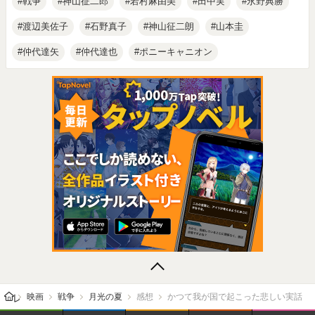
戦争
神山征二郎
若村麻由美
田中実
永野典勝
渡辺美佐子
石野真子
神山征二朗
山本圭
仲代達矢
仲代達也
ポニーキャニオン
レビューン トップ
映画
戦争
月光の夏
感想
かつて我が国で起こった悲しい実話