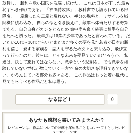
鼓舞し、 勝利を歌い国民を洗脳し続けた。 これは日本が下した最も
恥ずべき作戦である。 「神風特攻隊」。教科書でも語られている部
隊名。 一度乗ったら二度と戻れない、半分の燃料と、ミサイルを戦
闘機に積み込み、 自らの命と引き換えに、敵軍へ体当たりする奇策
である。自分自身がカジをとるため 命中率も良く確実に相手を自分
を死へと誘った。 最年少は16歳の少年であったと言われている。 だ
いたい10代～30代ぐらいとまだまだ多くの夢を見た若者が日本の勝
利を信じ、愛する家族を、恋人を守るため次々と乗り込み、飛び立
って行ったのだ。彼らは、どんな未来を夢見ていたのだろうか。 私
達は、決して忘れてはならない、戦争という悲劇を。 でも戦争を経
験していない世代が増えていく一方で 命の大切さを理解できていな
い。かろんじている部分も多々ある。 この作品はもっと若い世代に
見てもらうべき作品だと私は思う。
なるほど！
0
あなたも感想を書いてみませんか？
レビューンは、作品についての理解を深めることをコンセプトとしたレビ
ューサイトです。