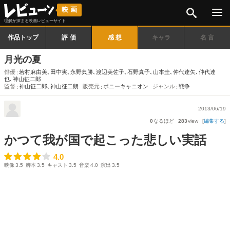
検索
映画
理解が深まる映画レビューサイト
作品トップ
評価
感想
キャラ
名言
月光の夏
俳優
若村麻由美
､
田中実
､
永野典勝
､
渡辺美佐子
､
石野真子
､
山本圭
､
仲代達矢
､
仲代達
也
､
神山征二郎
監督
神山征二郎
､
神山征二朗
販売元
ポニーキャニオン
ジャンル
戦争
2013/06/19
0
なるほど
283
view
[
編集する
]
かつて我が国で起こった悲しい実話
4.0
4.0
映像
3.5
脚本
3.5
キャスト
3.5
音楽
4.0
演出
3.5