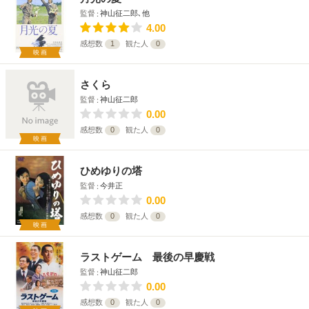
監督
神山征二郎､他
4.00
感想数
1
観た人
0
映画
さくら
監督
神山征二郎
0.00
感想数
0
観た人
0
映画
ひめゆりの塔
監督
今井正
0.00
感想数
0
観た人
0
映画
ラストゲーム 最後の早慶戦
監督
神山征二郎
0.00
感想数
0
観た人
0