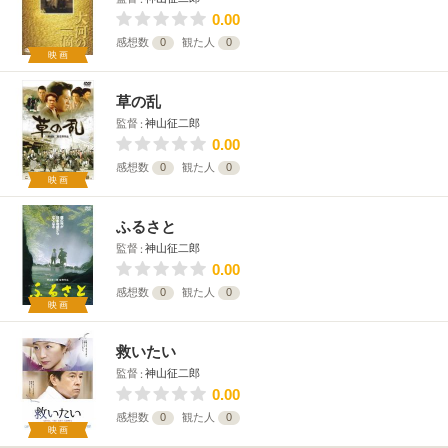
0.00
感想数
0
観た人
0
映画
草の乱
監督
神山征二郎
0.00
感想数
0
観た人
0
映画
ふるさと
監督
神山征二郎
0.00
感想数
0
観た人
0
映画
救いたい
監督
神山征二郎
0.00
感想数
0
観た人
0
映画