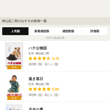
神山征二郎のおすすめ映画一覧
人気順
新着感想順
感想数順
評価順
13件の検索結果
ハチ公物語
監督
神山征二郎
4.70
感想数
5
観た人
5
映画
遠き落日
監督
神山征二郎
5.00
感想数
1
観た人
1
映画
月光の夏