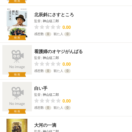
映画
北辰斜にさすところ
監督
神山征二郎
0.00
感想数
0
観た人
0
映画
看護婦のオヤジがんばる
監督
神山征二郎
0.00
感想数
0
観た人
0
映画
白い手
監督
神山征二郎
0.00
感想数
0
観た人
0
映画
大河の一滴
監督
神山征二郎