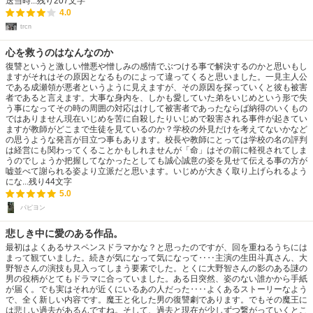
送当時...
残り
207
文字
4.0
trcn
心を救うのはなんなのか
復讐というと激しい憎悪や憎しみの感情でぶつける事で解決するのかと思いもし
ますがそれはその原因となるものによって違ってくると思いました。一見主人公
である成瀬領が悪者というように見えますが、その原因を探っていくと彼も被害
者であると言えます。大事な身内を、しかも愛していた弟をいじめという形で失
う事になってその時の周囲の対応はけして被害者であったならば納得のいくもの
ではありません現在いじめを苦に自殺したりいじめで殺害される事件が起きてい
ますが教師がどこまで生徒を見ているのか？学校の外見だけを考えてないかなど
の思うような発言が目立つ事もあります。校長や教師にとっては学校の名の評判
は経営にも関わってくることかもしれませんが「命」はその前に軽視されてしま
うのでしょうか把握してなかったとしても誠心誠意の姿を見せて伝える事の方が
嘘並べて謝られる姿より立派だと思います。いじめが大きく取り上げられるよう
にな...
残り
44
文字
5.0
パピヨン
悲しき中に愛のある作品。
最初はよくあるサスペンスドラマかな？と思ったのですが、回を重ねるうちには
まって観ていました。続きが気になって気になって‥‥主演の生田斗真さん、大
野智さんの演技も見入ってしまう要素でした。とくに大野智さんの影のある謎の
男の役柄がとてもドラマに合っていました。ある日突然、姿のない誰かから手紙
が届く。でも実はそれが近くにいるあの人だった‥‥よくあるストーリーなよう
で、全く新しい内容です。魔王と化した男の復讐劇であります。でもその魔王に
は悲しい過去があるんですね。そして、過去と現在が少しずつ繋がっていくとこ