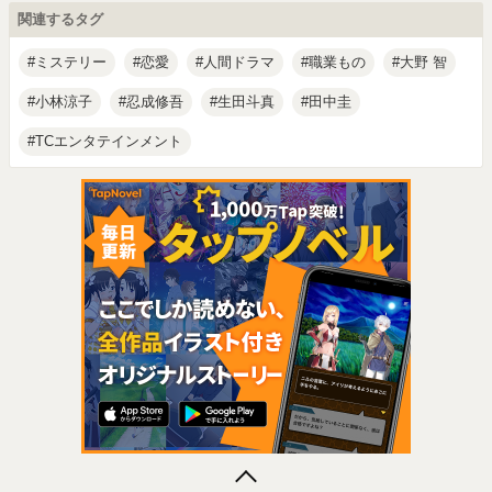
関連するタグ
ミステリー
恋愛
人間ドラマ
職業もの
大野 智
小林涼子
忍成修吾
生田斗真
田中圭
TCエンタテインメント