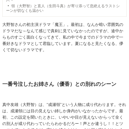
領（大野智）と直人（生田斗真）が寄り添って息絶えるラストシ
ーンが切なくも温かい
大野智さんの初主演ドラマ「魔王」。最初は、なんか暗い雰囲気の
ドラマだな～なんて感じで真剣に見ていなかったのですが、途中か
らものすごく面白くなってきて、私の中で今までのドラマの中で一
番好きなドラマとして君臨しています。夏になると見たくなる、儚
くて切ないドラマです。
一番号泣したお姉さん（優香）との別れのシーン
真中友雄（大野智）は、“成瀬領”という人物に成り代わります。それ
は、成瀬領には目の見えない姉しか身内がいなかったからです。最
初、この設定を聞いたときに、いやいや目が見えないからって全く
の別人が成り代わっていたらわかるだろー！声とか違うし！！とツ