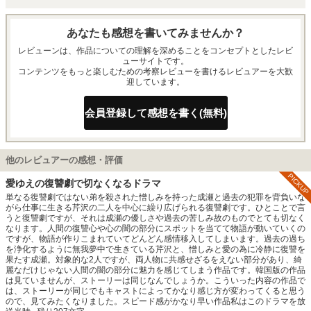
あなたも感想を書いてみませんか？
レビューンは、作品についての理解を深めることをコンセプトとしたレビ
ューサイトです。
コンテンツをもっと楽しむための考察レビューを書けるレビュアーを大歓
迎しています。
会員登録して感想を書く(無料)
他のレビュアーの感想・評価
PICKUP
愛ゆえの復讐劇で切なくなるドラマ
単なる復讐劇ではない弟を殺された憎しみを持った成瀬と過去の犯罪を背負いな
がら仕事に生きる芹沢の二人を中心に繰り広げられる復讐劇です。ひとことで言
うと復讐劇ですが、それは成瀬の優しさや過去の苦しみ故のものでとても切なく
なります。人間の復讐心や心の闇の部分にスポットを当てて物語が動いていくの
ですが、物語が作りこまれていてどんどん感情移入してしまいます。過去の過ち
を浄化するように無我夢中で生きている芹沢と、憎しみと愛の為に冷静に復讐を
果たす成瀬。対象的な2人ですが、両人物に共感せざるをえない部分があり、綺
麗なだけじゃない人間の闇の部分に魅力を感じてしまう作品です。韓国版の作品
は見ていませんが、ストーリーは同じなんでしょうか。こういった内容の作品で
は、ストーリーが同じでもキャストによってかなり感じ方が変わってくると思う
ので、見てみたくなりました。スピード感がかなり早い作品私はこのドラマを放