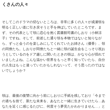
くさんの人々
そしてこのドラマの切ないところは、非常に多くの人々が成瀬領を
明るく正しい道に引き戻そうと手を伸ばしていたところです。ま
ず、その代表として領に恋心を抱く図書館司書のしおり（小林涼
子）ですね。そして、前述した通り領を本物ではないと知りなが
ら、ずっと会うのを楽しみにしてくれていたお姉さん（優香）、領
の同僚たち。しおりが同僚たちと一緒に領の誕生会をこっそり祝お
うとしているのをドア越しに聞いたときの領は、かなり心が揺れて
いましたよね。こんな温かい世界をもっと早く知っていたら、自分
の人生はもっと違っていたかもしれないって、そう思ったのではな
いでしょうか？
領は、最後の復讐に向かう前にしおりに手紙を残しており「今まで
の過ちを捨て、新たな未来を、あなたと一緒に生きていけたら…あ
なたを近くに感じるたびに、何度そう夢見たかわかりません…」と