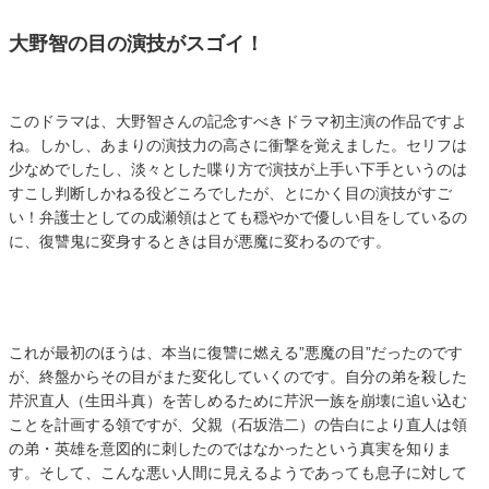
大野智の目の演技がスゴイ！
このドラマは、大野智さんの記念すべきドラマ初主演の作品ですよ
ね。しかし、あまりの演技力の高さに衝撃を覚えました。セリフは
少なめでしたし、淡々とした喋り方で演技が上手い下手というのは
すこし判断しかねる役どころでしたが、とにかく目の演技がすご
い！弁護士としての成瀬領はとても穏やかで優しい目をしているの
に、復讐鬼に変身するときは目が悪魔に変わるのです。
これが最初のほうは、本当に復讐に燃える
”
悪魔の目
”
だったのです
が、終盤からその目がまた変化していくのです。自分の弟を殺した
芹沢直人（生田斗真）を苦しめるために芹沢一族を崩壊に追い込む
ことを計画する領ですが、父親（石坂浩二）の告白により直人は領
の弟・英雄を意図的に刺したのではなかったという真実を知りま
す。そして、こんな悪い人間に見えるようであっても息子に対して