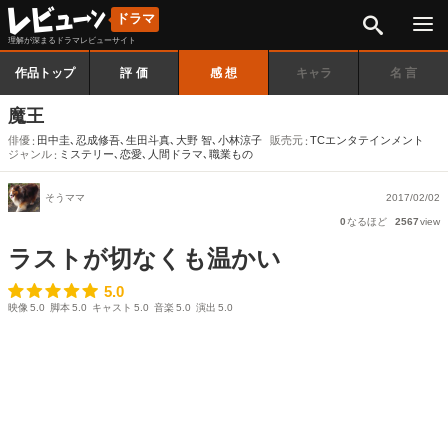
検索
ドラマ
理解が深まるドラマレビューサイト
作品トップ
評価
感想
キャラ
名言
魔王
俳優
田中圭
､
忍成修吾
､
生田斗真
､
大野 智
､
小林涼子
販売元
TCエンタテインメント
ジャンル
ミステリー
､
恋愛
､
人間ドラマ
､
職業もの
そうママ
2017/02/02
0
なるほど
2567
view
ラストが切なくも温かい
5.0
5.0
映像
5.0
脚本
5.0
キャスト
5.0
音楽
5.0
演出
5.0