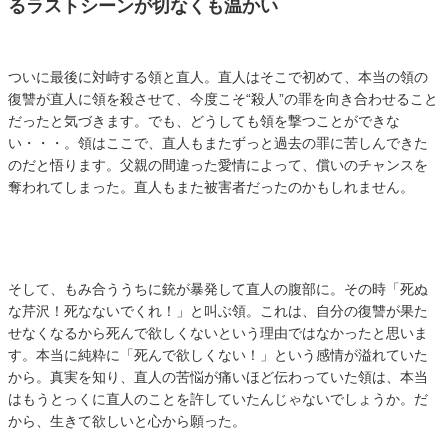
るラストシーンが切なくも温かい
ついに最後に対峙する領と直人。直人はそこで初めて、本当の領の
復讐が直人に領を殺させて、今度こそ“殺人”の罪を向き合わせること
だったと気づきます。でも、どうしても領を撃つことができな
い・・・。領はここで、直人もまたずっと過去の罪に苦しんできた
のだと悟ります。父親の間違った愛情によって、償いのチャンスを
奪われてしまった。直人もまた被害者だったのかもしれません。
そして、もみ合ううちに銃が暴発して直人の腹部に。その時「死ぬ
な芹沢！死なないでくれ！」と叫ぶ領。これは、自分の復讐が果た
せなくなるから死んで欲しくないという理由ではなかったと思いま
す。本当に純粋に「死んで欲しくない！」という感情が溢れていた
から。真実を知り、直人の苦悩が痛いほど伝わっていた領は、本当
はもうとっくに直人のことを許していたんじゃないでしょうか。だ
から、生きて欲しいと心から願った。