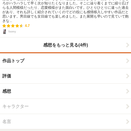
ろがハラハラして早く次が知りたくなりました。そこに辿り着くまでに繰り広げ
らる人間模様だったり、恋愛模様がまた面白いです。ひとりひとりに違った過去
があり、それも詳しく紹介されていくのでどの役にも感情移入しやすい作品だと
思います。男目線でも女目線でも楽しめました。また展開も早いので見ていて飽
きな...
4.7
foomy
感想をもっと見る(4件)
作品トップ
評価
感想
キャラクター
名言