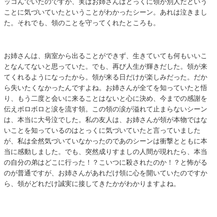
ッコんでいたのですが、実はお姉さんはとっくに領が別人だという
ことに気づいていたということがわかったシーン。あれは泣きまし
た。それでも、領のことを守ってくれたところも。
お姉さんは、病室から出ることができず、生きていても何もいいこ
となんてないと思っていた。でも、再び人生が輝きだした。領が来
てくれるようになったから。領が来る日だけが楽しみだった。だか
ら失いたくなかったんですよね。お姉さんが全てを知っていたと悟
り、もう二度と会いに来ることはないと心に決め、今までの感謝を
伝えボロボロと涙を流す領。この領の涙が溢れて止まらないシーン
は、本当に大号泣でした。私の友人は、お姉さんが領が本物ではな
いことを知っているのはとっくに気づいていたと言っていました
が、私は全然気づいていなかったのであのシーンは衝撃とともに本
当に感動しました。でも、突然成りすましの人間が現れたら、本当
の自分の弟はどこに行った！？こいつに殺されたのか！？と怖がる
のが普通ですが、お姉さんがあれだけ領に心を開いていたのですか
ら、領がどれだけ誠実に接してきたかがわかりますよね。