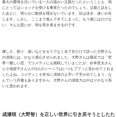
最大の愛情を注いでいる一人の温かい父親だったということも、領
にとってはショックを受ける事実だったのでしょう。父親と話をし
たあとに、明らかに動揺を隠せないでいます。目は泳ぎ、迷いが生
じます。しかし、ここまで進んできてしまった。もう後にはひけな
い。そんな思いが、領を突き進ませるのです。
優しさ、怒り、迷いなどをセリフなく全て目だけで語った大野さん
の演技には、かなり感心させられました。大野さんは最近では「世
界一難しい恋」でコメディにも挑戦していましたが、杉本哲太さん
と小池栄子さんとの
3
人のシーンではいつもププっと笑わせてくれま
したよね。コメディこそ本当に演技の上手い下手が出てしまう、な
んていう評価もありますから、大野さんの演技力はやはりかなり高
いと思われます。
成瀬領（大野智）を正しい世界に引き戻そうとしたた