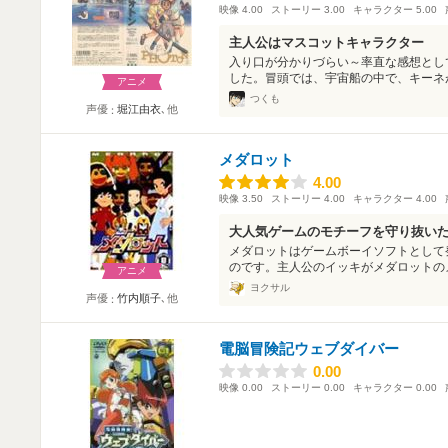
映像
4.00
ストーリー
3.00
キャラクター
5.00
主人公はマスコットキャラクター
入り口が分かりづらい～率直な感想とし
した。冒頭では、宇宙船の中で、キーネが
アニメ
つくも
声優
堀江由衣
､他
メダロット
4.00
4.00
映像
3.50
ストーリー
4.00
キャラクター
4.00
大人気ゲームのモチーフを守り抜い
メダロットはゲームボーイソフトとして
のです。主人公のイッキがメダロットのメ
アニメ
ヨクサル
声優
竹内順子
､他
電脳冒険記ウェブダイバー
0.00
0.00
映像
0.00
ストーリー
0.00
キャラクター
0.00