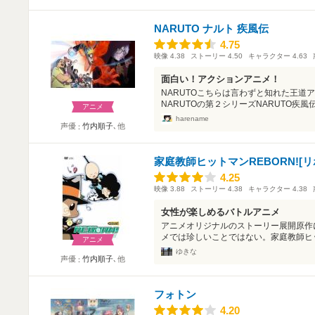
NARUTO ナルト 疾風伝
4.75
4.75
映像
4.38
ストーリー
4.50
キャラクター
4.63
面白い！アクションアニメ！
NARUTOこちらは言わずと知れた王道
NARUTOの第２シリーズNARUTO疾風
アニメ
harename
声優
竹内順子
､他
家庭教師ヒットマンREBORN![リ
4.25
4.25
映像
3.88
ストーリー
4.38
キャラクター
4.38
女性が楽しめるバトルアニメ
アニメオリジナルのストーリー展開原作
メでは珍しいことではない。家庭教師ヒット
アニメ
ゆきな
声優
竹内順子
､他
フォトン
4.20
4.20