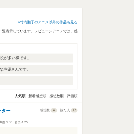
竹内順子のアニメ以外の作品も見る
一覧表示しています。レビューンアニメでは、感
な役が多い様です。
な声優さんです。
人気順
新着感想順
感想数順
評価順
ハンター
感想数
4
観た人
17
声優
3.50
音楽
4.25