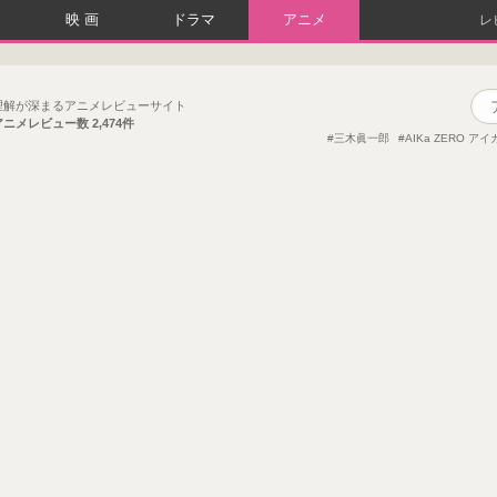
映画
ドラマ
アニメ
レ
理解が深まるアニメレビューサイト
アニメレビュー数
2,474件
三木眞一郎
AIKa ZERO ア