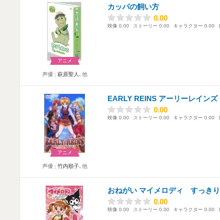
カッパの飼い方
0.00
0.00
映像
0.00
ストーリー
0.00
キャラクター
0.00
アニメ
声優
萩原聖人
､他
EARLY REINS アーリーレインズ
0.00
0.00
映像
0.00
ストーリー
0.00
キャラクター
0.00
アニメ
声優
竹内順子
､他
おねがい マイメロディ すっきり
0.00
0.00
映像
0.00
ストーリー
0.00
キャラクター
0.00