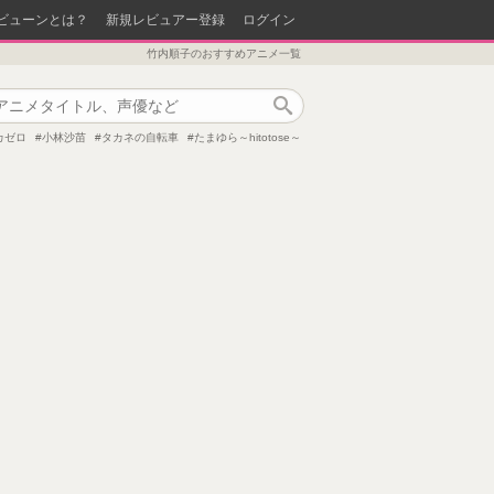
ビューンとは？
新規レビュアー登録
ログイン
竹内順子のおすすめアニメ一覧
作品検索
イカゼロ
小林沙苗
タカネの自転車
たまゆら～hitotose～