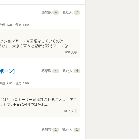
感想数
4
観た人
7
声優
4.25
音楽
4.50
アクションアニメ今回紹介していくのは
伝です。大きく言うと忍者が戦うアニメな...
651
文字
ボーン]
感想数
4
観た人
4
声優
3.63
音楽
3.88
にはないストーリーが追加されることは、アニ
マンREBORNではそれ...
1015
文字
感想数
1
観た人
1