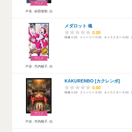
アニメ
声優
杉田智和
､他
メダロット 魂
0.00
0.00
映像
0.00
ストーリー
0.00
キャラクター
0.00
アニメ
声優
竹内順子
､他
KAKURENBO [カクレンボ]
0.00
0.00
映像
0.00
ストーリー
0.00
キャラクター
0.00
アニメ
声優
竹内順子
､他