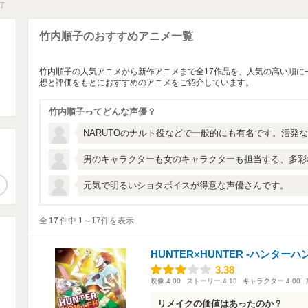
子
竹内順子のおすすめアニメ一覧
竹内順子の人気アニメから新作アニメまで全17作品を、人気の高い順に
想と評価をもとにおすすめのアニメをご紹介しています。
竹内順子ってどんな声優？
NARUTOのナルト役などで一般的にも有名です。活発
男のキャラクターも女のキャラクターも担当する、多彩
。
作品検索
元気で明るいショタボイスが得意な声優さんです。
全
17
件中 1～17件を表示
HUNTER×HUNTER -ハンター
3.38
3.38
映像
4.00
ストーリー
4.13
キャラクター
4.00
リメイクの価値はあったのか？