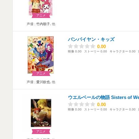
アニメ
声優
竹内順子
､他
バンパイヤン・キッズ
0.00
0.00
映像
0.00
ストーリー
0.00
キャラクター
0.00
アニメ
声優
愛川欽也
､他
ウエルベールの物語 Sisters of Wel
0.00
0.00
映像
0.00
ストーリー
0.00
キャラクター
0.00
アニメ