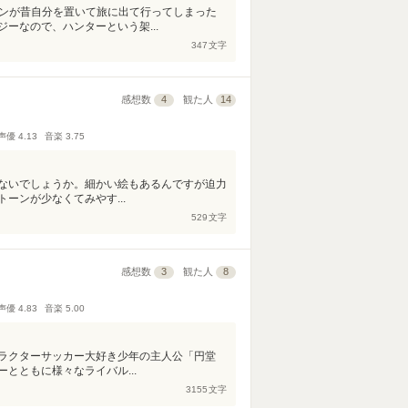
のゴンが昔自分を置いて旅に出て行ってしまった
ーなので、ハンターという架...
347
文字
感想数
4
観た人
14
声優
4.13
音楽
3.75
ないでしょうか。細かい絵もあるんですが迫力
ーンが少なくてみやす...
529
文字
感想数
3
観た人
8
声優
4.83
音楽
5.00
ラクターサッカー大好き少年の主人公「円堂
とともに様々なライバル...
3155
文字