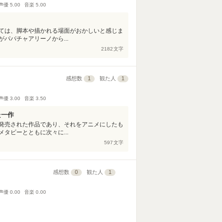
声優
5.00
音楽
5.00
ては、脚本や描かれる場面がおかしいと感じま
パパチャアリーノから...
2182
文字
感想数
1
観た人
1
声優
3.00
音楽
3.50
た一作
発売された作品であり、それをアニメにしたも
タビーとともに次々に...
597
文字
感想数
0
観た人
1
声優
0.00
音楽
0.00