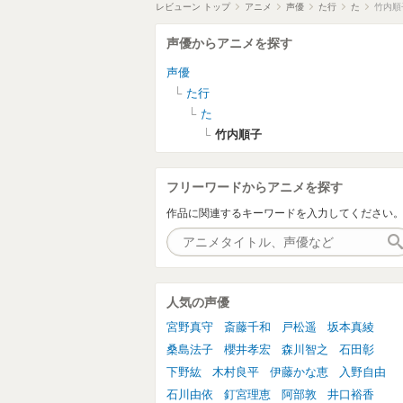
レビューン トップ
アニメ
声優
た行
た
竹内順
声優からアニメを探す
声優
た行
た
竹内順子
フリーワードからアニメを探す
作品に関連するキーワードを入力してください
人気の声優
宮野真守
斎藤千和
戸松遥
坂本真綾
桑島法子
櫻井孝宏
森川智之
石田彰
下野紘
木村良平
伊藤かな恵
入野自由
石川由依
釘宮理恵
阿部敦
井口裕香