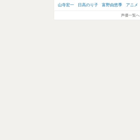
山寺宏一
日高のり子
富野由悠季
アニメ
声優一覧へ