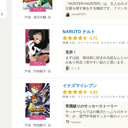
『HUNTER×HUNTER』は、主人公
父親を探す旅をする物語です。ファンタジ
アニメ
yukari0202
声優
浪川大輔
､他
NARUTO ナルト
4.75
4.75
映像
4.00
ストーリー
4.13
キャラクター
3.88
見所！
まずは絵、画法的に好まれる絵なんじゃ
があり尚且つ見やすい絵だと思います。ト
アニメ
たくま
声優
竹内順子
､他
イナズマイレブン
4.83
4.83
映像
4.83
ストーリー
4.33
キャラクター
5.00
常識破りのサッカーストーリー
サッカーならではの魅力たっぷりのキャ
守」が，雷門中学校サッカー部のメンバー
アニメ
kiokuto
声優
竹内順子
､他