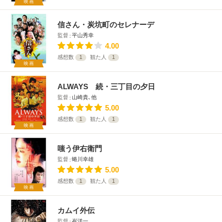
映画
信さん・炭坑町のセレナーデ
監督
平山秀幸
4.00
感想数
1
観た人
1
映画
ALWAYS 続・三丁目の夕日
監督
山崎貴､他
5.00
感想数
1
観た人
1
映画
嗤う伊右衛門
監督
蜷川幸雄
5.00
感想数
1
観た人
1
映画
カムイ外伝
監督
崔洋一