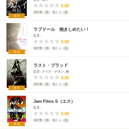
0.00
感想数
0
観た人
0
映画
ラブドール 抱きしめたい！
監督
0.00
感想数
0
観た人
0
映画
ラスト・ブラッド
監督
クリス・ナオン､他
0.00
感想数
0
観た人
0
映画
Jam Films S（エス）
監督
0.00
感想数
0
観た人
0
映画