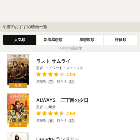
小雪のおすすめ映画一覧
人気順
新着感想順
感想数順
評価順
14件の検索結果
ラスト サムライ
監督
エドワード・ズウィック
4.00
感想数
7
観た人
14
映画
ALWAYS 三丁目の夕日
監督
山崎貴
4.58
感想数
6
観た人
12
映画
Laundry ランドリー