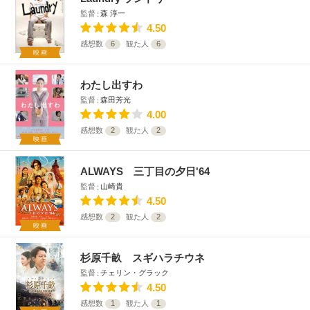
監督
森 淳一
4.50
感想数
6
観た人
6
映画
わたし出すわ
監督
森田芳光
4.00
感想数
2
観た人
2
映画
ALWAYS 三丁目の夕日'64
監督
山崎貴
4.50
感想数
2
観た人
2
映画
杉原千畝 スギハラチウネ
監督
チェリン・グラック
4.50
感想数
1
観た人
1