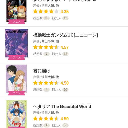
声優
浪川大輔､他
4.35
感想数
10
観た人
12
アニメ
機動戦士ガンダムUC[ユニコーン]
声優
内山昂輝､他
4.57
感想数
7
観た人
12
アニメ
君に届け
声優
浪川大輔､他
4.50
感想数
4
観た人
10
アニメ
ヘタリア The Beautiful World
声優
浪川大輔､他
4.50
感想数
4
観た人
9