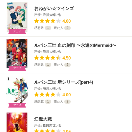
おねがい☆ツインズ
声優
浪川大輔､他
4.00
感想数
1
観た人
2
アニメ
ルパン三世 血の刻印 〜永遠のMermaid〜
声優
浪川大輔､他
4.50
感想数
1
観た人
2
アニメ
ルパン三世 新シリーズ(part4)
声優
浪川大輔､他
4.00
感想数
1
観た人
2
アニメ
幻魔大戦
声優
原田知世､他
4.05