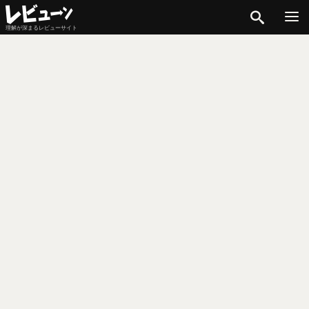
検索
理解が深まるレビューサイト