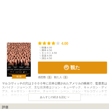
4.00
映像
4.00
脚本
4.50
キャスト
4.50
音楽
4.00
演出
4.50
観た
映画
感想数
1
観た人
1
マルコヴィッチの穴は２０００年に日本公開されたアメリカの映画で、監督意は
スパイク・ジョーンズ、主な出演者はジョン・キューザック、キャメロン・ディ
アス、キャサリン・キーナー、チャーリー・シーン、ジョン・マルコヴィッチで
ある。本作はスパイク・ジョーンズの監督デビュー作で、奇想天外なコメディ映
あらすじの続きを読む
画ある。 人形師のクレイグ・シュワルツとペットショップ店員の妻であるロッ
テは夫婦二人で貧しい生活をしていた。そんなある日、彼が定職に就こうと就職
した会社の壁に穴を見つける。それは15分間だけ俳優ジョン・マルコヴィッチ
評価