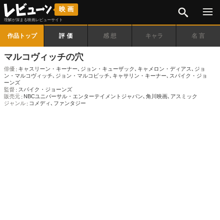
検索
映画
理解が深まる映画レビューサイト
作品トップ
評価
感想
キャラ
名言
マルコヴィッチの穴
俳優
キャスリーン・キーナー
､
ジョン・キューザック
､
キャメロン・ディアス
､
ジョ
ン・マルコヴィッチ
､
ジョン・マルコビッチ
､
キャサリン・キーナー
､
スパイク・ジョ
ーンズ
監督
スパイク・ジョーンズ
販売元
NBCユニバーサル・エンターテイメントジャパン
､
角川映画
､
アスミック
ジャンル
コメディ
､
ファンタジー