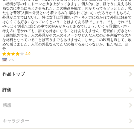
い感情が頭の中にドーンと沸き上がってきます。個人的には、軽そうに見える映
画なのに本当に考えさせられた。この映画を観て、何かとってもゾッとした。私
たちは普段”人間の外見という着ぐるみ”に騙されてはいないだろうか？もちろん
外見が全てではないし、特に女子は雰囲気・声・考え方に惹かれて外見は好みで
はなくても好きになっていくということはよくある話でしょう。でも、それでも
やっぱり”外見”は自分の中での好みがきっとあるでしょう。いくら雰囲気・声・
考え方に惹かれても、誰でも好きになることはありえません。恋愛的に好きとい
う感情以外でも、人の外見がその人のイメージやどんな人なのかを判断する大き
な材料となっていることは言うまでもありません。しかしこの映画を通して、改
めて感じました。人間の外見なんてただの着ぐるみじゃないか。私たちは、自
分...
4.0
いち
作品トップ
評価
感想
キャラクター