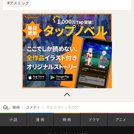
アスミック
レビューン トップ
映画
コメディ
マルコヴィッチの穴
小説
漫画
映画
ドラマ
アニメ