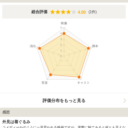
の頭の中に繋がるという奇妙な穴であった。彼はその穴を利用して女上司と商売
を始めるが、そのことに気が付いたマルコヴィッチ本人が、その自分自身の穴に
入ってしまったことから事態は次第に混乱していき、やがてクレイグと妻ロッテ
4.00
総合評価
(1件)
4.00
の人生の歯車を狂わせていくことになる。 本作は、ヴェネツィア国際映画祭や
アカデミー賞などにおいて、様々な賞を受賞している。
映像
5
4
3
2
演出
脚本
1
0
音楽
キャスト
評価分布をもっと見る
感想
外見は着ぐるみ
コメディーかのように一見思われる映画ですが、実際に観てみると何とも言えな