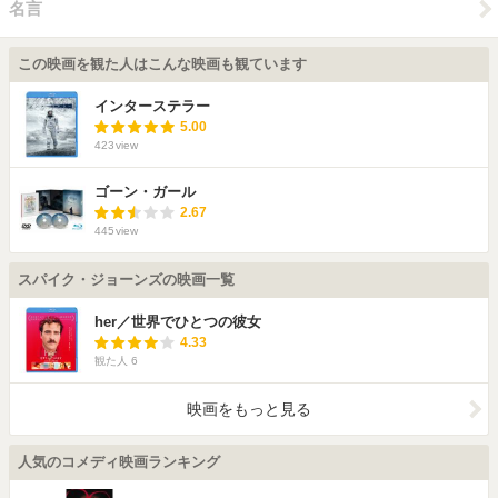
名言
この映画を観た人はこんな映画も観ています
インターステラー
5.00
423
view
ゴーン・ガール
2.67
445
view
スパイク・ジョーンズの映画一覧
her／世界でひとつの彼女
4.33
観た人
6
映画をもっと見る
人気のコメディ映画ランキング