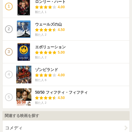
ロンリー・ハート
1
4.00
観た人
1
ウェールズの山
2
4.50
観た人
2
エボリューション
3
5.00
観た人
2
ゾンビランド
4
4.00
観た人
6
50/50 フィフティ・フィフティ
5
4.50
観た人
2
関連する映画を探す
コメディ