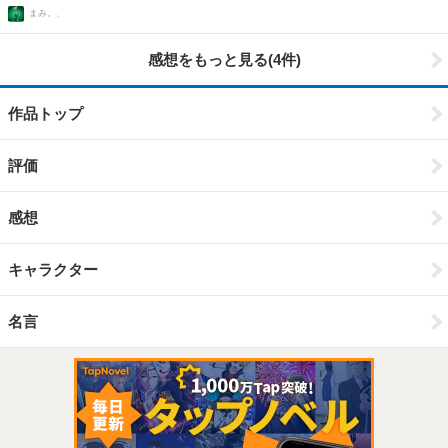
まみ。、
感想をもっと見る(4件)
作品トップ
評価
感想
キャラクター
名言