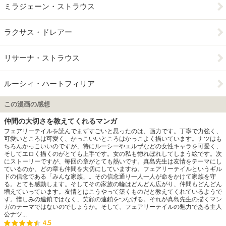
ミラジェーン・ストラウス
ラクサス・ドレアー
リサーナ・ストラウス
ルーシィ・ハートフィリア
この漫画の感想
仲間の大切さを教えてくれるマンガ
フェアリーテイルを読んでまずすごいと思ったのは、画力です。丁寧で力強く、
可愛いところは可愛く、かっこいいところはかっこよく描いています。ナツはも
ちろんかっこいいのですが、特にルーシーやエルザなどの女性キャラを可愛く、
そしてエロく描くのがとても上手です。女の私も惚れぼれしてしまう絵です。次
にストーリーですが、毎回の章がとても熱いです。真島先生は友情をテーマにし
ているのか、どの章も仲間を大切にしていますね。フェアリーテイルというギル
ドの信念である「みんな家族」。その信念通り一人一人が命をかけて家族を守
る。とても感動します。そしてその家族の輪はどんどん広がり、仲間もどんどん
増えていっています。友情とはこうやって築くものだと教えてくれているようで
す。憎しみの連鎖ではなく、笑顔の連鎖をつなげる。それが真島先生の描くマン
ガのテーマではないのでしょうか。そして、フェアリーテイルの魅力である主人
公ナツ...
4.5