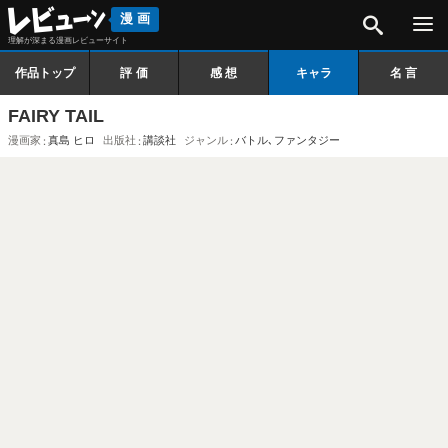
検索
漫画
理解が深まる漫画レビューサイト
作品トップ
評価
感想
キャラ
名言
FAIRY TAIL
漫画家
真島 ヒロ
出版社
講談社
ジャンル
バトル
､
ファンタジー