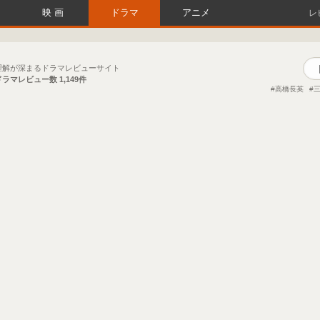
映画
ドラマ
アニメ
レ
理解が深まるドラマレビューサイト
ドラマレビュー数
1,149件
高橋長英