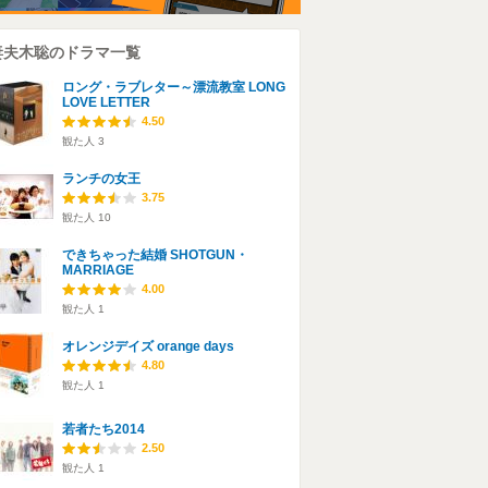
妻夫木聡のドラマ一覧
ロング・ラブレター～漂流教室 LONG
LOVE LETTER
4.50
観た人
3
ランチの女王
3.75
観た人
10
できちゃった結婚 SHOTGUN・
MARRIAGE
4.00
観た人
1
オレンジデイズ orange days
4.80
観た人
1
若者たち2014
2.50
観た人
1