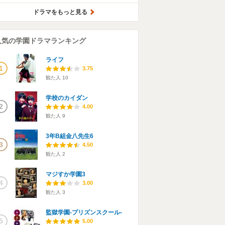
ドラマをもっと見る
人気の学園ドラマランキング
ライフ
1
3.75
観た人
10
学校のカイダン
2
4.00
観た人
9
3年B組金八先生6
3
4.50
観た人
2
マジすか学園3
4
3.00
観た人
3
監獄学園-プリズンスクール-
5
5.00