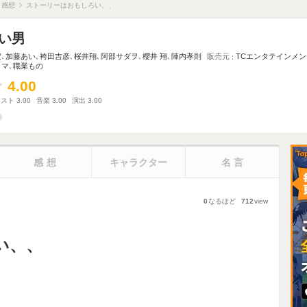
感想
ストーリーはおもしろい、、
い男
宏
､
加藤あい
､
袴田吉彦
､
桜井翔
､
阿部サダヲ
､
櫻井 翔
､
陣内孝則
販売元
TCエンタテインメン
ラマ
､
職業もの
4.00
4.00
ャスト
3.00
音楽
3.00
演出
3.00
感想
キャラクター
名言
0
なるほど
712
view
い、、