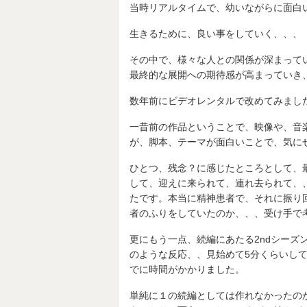
当時リアルタイムで、幼いながらに面白
生きるために、良い事をしていく、、、
その中で、様々な人との関係が深まって
最終的な展開への期待感が高まっていき
数年前にビデオレンタルで改めてみまし
一昔前の作品ということで、映像や、音
が、脚本、テーマが面白いことで、気に
ひとつ、残念？に感じたところとして、
して、迎えに来られて、連れ去られて、
たです。本当に精神患者で、それに振り
者のふりをしていたのか、、、受け手で
更にもう一点、続編にあたる2ndシーズ
のような反応、、見始めて5分くらいし
でに時間がかかりました。
単純に１の続編としては作れなかったのか