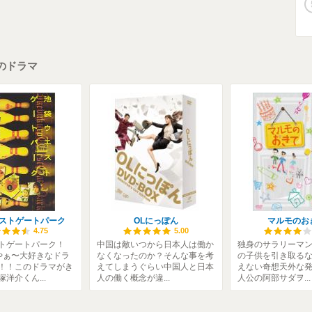
のドラマ
ストゲートパーク
OLにっぽん
マルモのお
4.75
5.00
トゲートパーク！
中国は敵いつから日本人は働か
独身のサラリーマ
いやぁ〜大好きなドラ
なくなったのか？そんな事を考
の子供を引き取る
！！このドラマがき
えてしまうぐらい中国人と日本
えない奇想天外な
洋介くん...
人の働く概念が違...
人公の阿部サダヲ...