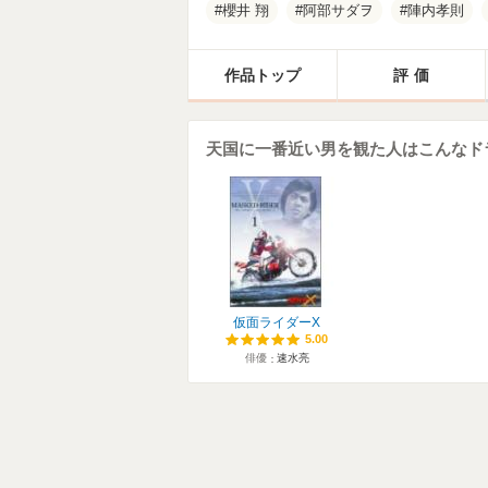
櫻井 翔
阿部サダヲ
陣内孝則
作品トップ
評価
天国に一番近い男を観た人はこんなド
仮面ライダーX
5.00
5.00
俳優
速水亮