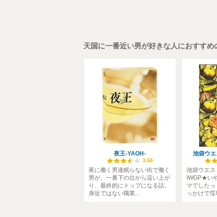
天国に一番近い男が好きな人におすすめ
夜王-YAOH-
池袋ウエ
3.50
夜に働く男達眠らない街で働く
池袋ウエス
男が、一番下の位から這い上が
IWGP★
り、最終的にトップになる話。
マでしたっ
身近ではない職業...
っかけで窪塚