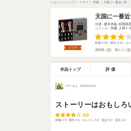
レビューン トップ
ドラマ
学園
天国に一番近い男
天国に一番近
俳優
妻夫木聡
､
松岡昌
ジャンル
学園
､
人間ド
映像
2.50
脚本
3.50
キ
ドラマ
感想数
1
観た人
1
作品トップ
評価
やーまん
2016/02/14
ストーリーはおもしろ
4.0
4.0
映像
2.5
脚本
3.5
キャスト
3.0
音楽
3.0
演出
3.0