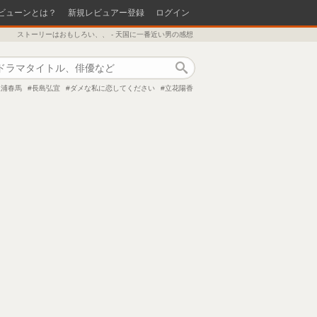
ビューンとは？
新規レビュアー登録
ログイン
ストーリーはおもしろい、、 - 天国に一番近い男の感想
作品検索
三浦春馬
長島弘宜
ダメな私に恋してください
立花陽香