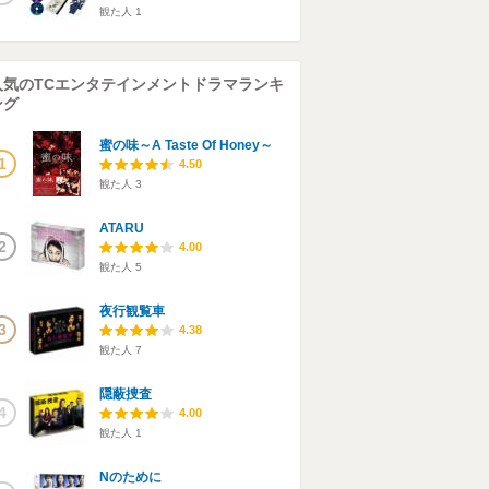
観た人
1
人気のTCエンタテインメントドラマランキ
ング
蜜の味～A Taste Of Honey～
1
4.50
観た人
3
ATARU
2
4.00
観た人
5
夜行観覧車
3
4.38
観た人
7
隠蔽捜査
4
4.00
観た人
1
Nのために