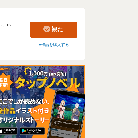
ト
､
TBS
観た
作品を購入する