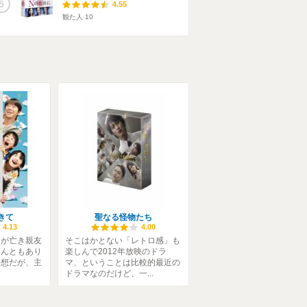
5
4.55
観た人
10
きて
聖なる怪物たち
4.13
4.00
ンが亡き親友
そこはかとない「レトロ感」も
なんともあり
楽しんで2012年放映のドラ
発想だが、主
マ、ということは比較的最近の
ドラマなのだけど、一...