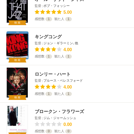
監督
ボブ・フォッシー
5.00
感想数
1
観た人
1
映画
キングコング
監督
ジョン・ギラーミン､他
4.00
感想数
1
観た人
1
映画
ロンリー・ハート
監督
ブルース・ベレスフォード
4.00
感想数
1
観た人
1
映画
ブロークン・フラワーズ
監督
ジム・ジャームッシュ
0.00
感想数
0
観た人
0