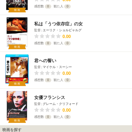
感想数
0
観た人
0
映画
私は「うつ依存症」の女
監督
エーリク・ショルビャルグ
0.00
感想数
0
観た人
0
映画
君への誓い
監督
マイケル・スーシー
0.00
感想数
0
観た人
0
映画
女優フランシス
監督
グレーム・クリフォード
0.00
感想数
0
観た人
0
映画
映画を探す