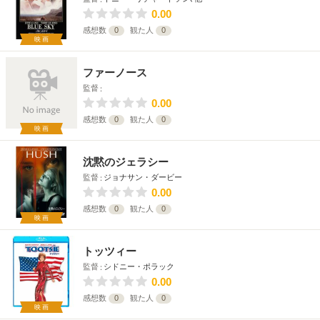
0.00
感想数
0
観た人
0
映画
ファーノース
監督
0.00
感想数
0
観た人
0
映画
沈黙のジェラシー
監督
ジョナサン・ダービー
0.00
感想数
0
観た人
0
映画
トッツィー
監督
シドニー・ポラック
0.00
感想数
0
観た人
0
映画