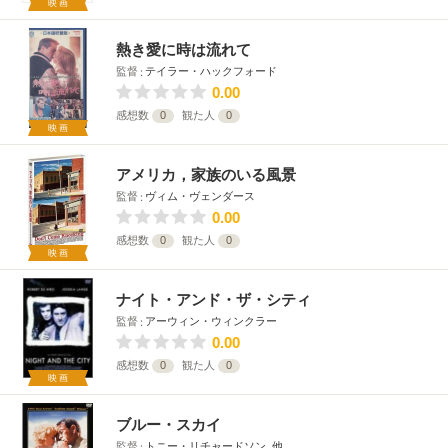
映画
熱き愛に時は流れて
監督
テイラー・ハックフォード
0.00
感想数
0
観た人
0
映画
アメリカ，家族のいる風景
監督
ヴィム・ヴェンダース
0.00
感想数
0
観た人
0
映画
ナイト・アンド・ザ・シティ
監督
アーウィン・ウィンクラー
0.00
感想数
0
観た人
0
映画
ブルー・スカイ
監督
トニー・リチャードソン､他