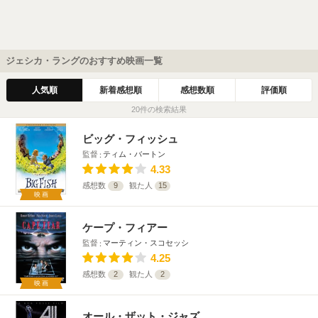
ジェシカ・ラングのおすすめ映画一覧
人気順
新着感想順
感想数順
評価順
20件の検索結果
ビッグ・フィッシュ
監督
ティム・バートン
4.33
感想数
9
観た人
15
映画
ケープ・フィアー
監督
マーティン・スコセッシ
4.25
感想数
2
観た人
2
映画
オール・ザット・ジャズ