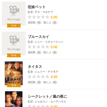
従妹ベット
監督
デス・マカナフ
0.00
感想数
0
観た人
0
映画
ブルースカイ
監督
トニー・リチャードソン
0.00
感想数
0
観た人
0
映画
タイタス
監督
ジュリー・テイモア
0.00
感想数
0
観た人
0
映画
シークレット／嵐の夜に
監督
ジョセリン・ムーアハウス
0.00