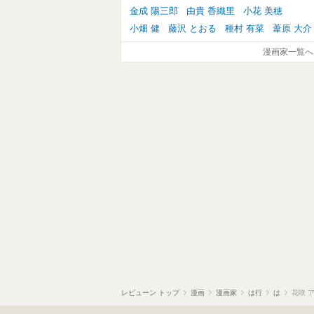
金成 陽三郎
由貴 香織里
小花 美穂
小畑 健
藤沢 とおる
種村 有菜
葦原 大介
漫画家一覧へ
レビューン トップ
漫画
漫画家
は行
は
花咲 