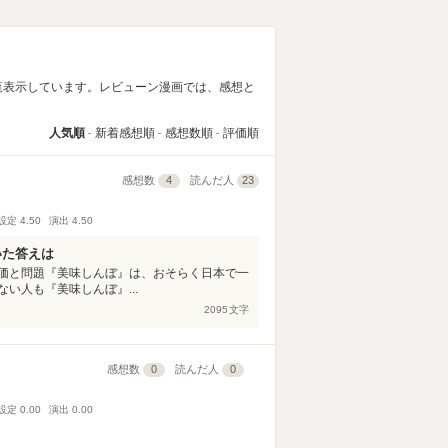
覧表示しています。レビューン漫画では、感想と
人気順
新着感想順
感想数順
評価順
感想数
4
読んだ人
23
設定
4.50
演出
4.50
いた答えは
価と問題『美味しんぼ』は、おそらく日本で一
い人も『美味しんぼ』...
2095
文字
感想数
0
読んだ人
0
設定
0.00
演出
0.00