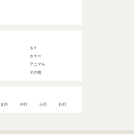
ＳＦ
ホラー
アニマル
その他
ま行
や行
ら行
わ行