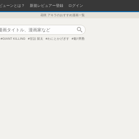
ビューンとは？
新規レビュアー登録
ログイン
花咲 アキラのおすすめ漫画一覧
作品検索
GIANT KILLING
甘詰 留太
わにとかげぎす
魁!!男塾