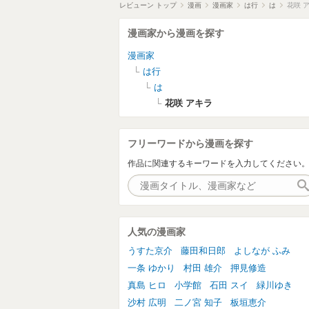
レビューン トップ
漫画
漫画家
は行
は
花咲 
漫画家から漫画を探す
漫画家
は行
は
花咲 アキラ
フリーワードから漫画を探す
作品に関連するキーワードを入力してください
人気の漫画家
うすた京介
藤田和日郎
よしなが ふみ
一条 ゆかり
村田 雄介
押見修造
真島 ヒロ
小学館
石田 スイ
緑川ゆき
沙村 広明
二ノ宮 知子
板垣恵介