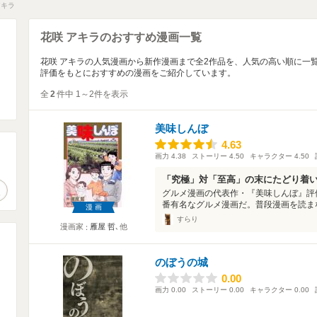
アキラ
花咲 アキラのおすすめ漫画一覧
花咲 アキラの人気漫画から新作漫画まで全2作品を、人気の高い順に一
評価をもとにおすすめの漫画をご紹介しています。
全
2
件中 1～2件を表示
美味しんぼ
4.63
4.63
画力
4.38
ストーリー
4.50
キャラクター
4.50
。
「究極」対「至高」の末にたどり着
作品検索
グルメ漫画の代表作・『美味しんぼ』評
番有名なグルメ漫画だ。普段漫画を読まな
漫画
すらり
漫画家
雁屋 哲
､他
のぼうの城
0.00
0.00
画力
0.00
ストーリー
0.00
キャラクター
0.00