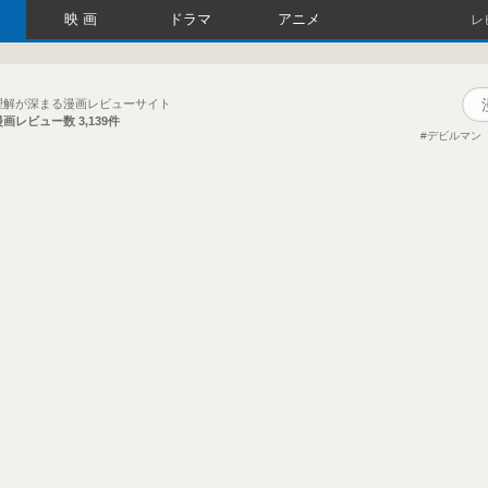
映画
ドラマ
アニメ
レ
理解が深まる漫画レビューサイト
漫画レビュー数
3,139件
デビルマン