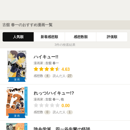
古舘 春一のおすすめ漫画一覧
人気順
新着感想順
感想数順
評価順
3件の検索結果
ハイキュー!!
漫画家
古舘 春一
4.63
感想数
4
読んだ人
27
漫画
れっつ!ハイキュー!?
漫画家
古舘 春一､他
0.00
感想数
0
読んだ人
1
漫画
詭弁学派、四ッ谷先輩の怪談。