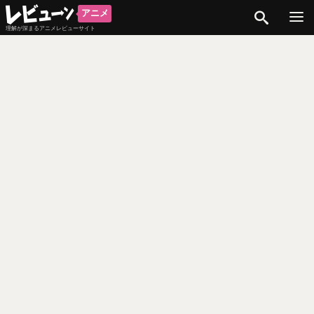
検索
アニメ
理解が深まるアニメレビューサイト