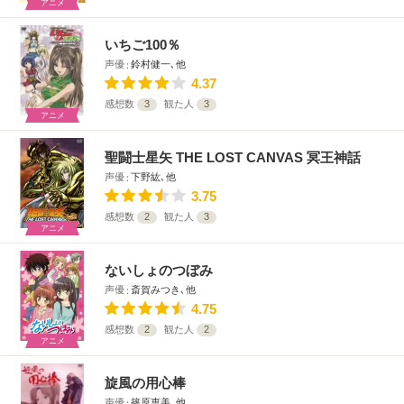
アニメ
いちご100％
声優
鈴村健一､他
4.37
感想数
3
観た人
3
アニメ
聖闘士星矢 THE LOST CANVAS 冥王神話
声優
下野紘､他
3.75
感想数
2
観た人
3
アニメ
ないしょのつぼみ
声優
斎賀みつき､他
4.75
感想数
2
観た人
2
アニメ
旋風の用心棒
声優
篠原恵美､他