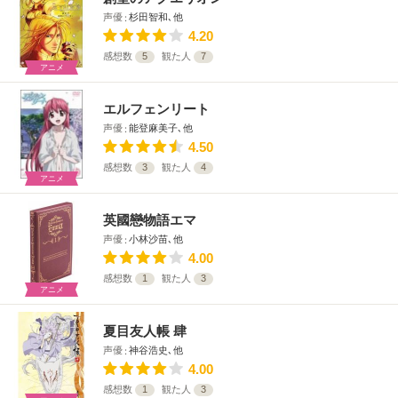
声優
杉田智和､他
4.20
感想数
5
観た人
7
アニメ
エルフェンリート
声優
能登麻美子､他
4.50
感想数
3
観た人
4
アニメ
英國戀物語エマ
声優
小林沙苗､他
4.00
感想数
1
観た人
3
アニメ
夏目友人帳 肆
声優
神谷浩史､他
4.00
感想数
1
観た人
3