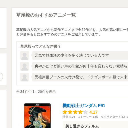
草尾毅のおすすめアニメ一覧
草尾毅の人気アニメから新作アニメまで全24作品を、人気の高い順に一
と評価をもとにおすすめのアニメをご紹介しています。
草尾毅ってどんな声優？
元気で熱血漢の少年を多く演じている人です
爽やかだけど渋い声の印象が何十年も変わらない素晴ら
。
作品検索
元祖声優ブームの火付け役で、ドラゴンボール超で未来
全
24
件中 1～20件を表示
機動戦士ガンダム F91
4.17
4.17
映像
4.25
ストーリー
3.83
キャラクター
4.33
美し過ぎるフォルム