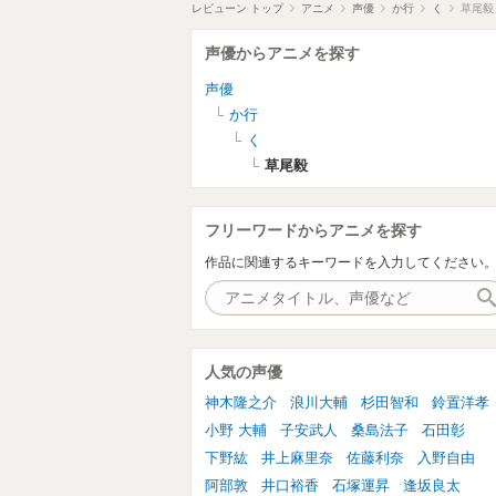
レビューン トップ
アニメ
声優
か行
く
草尾毅
声優からアニメを探す
声優
か行
く
草尾毅
フリーワードからアニメを探す
作品に関連するキーワードを入力してください
人気の声優
神木隆之介
浪川大輔
杉田智和
鈴置洋孝
小野 大輔
子安武人
桑島法子
石田彰
下野紘
井上麻里奈
佐藤利奈
入野自由
阿部敦
井口裕香
石塚運昇
逢坂良太