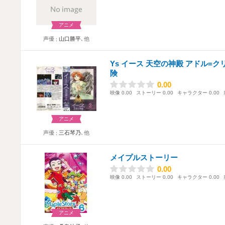
アニメ
声優
山口勝平
､他
Ys イース 天空の神殿 アドル=
険
0.00
0.00
映像
0.00
ストーリー
0.00
キャラクター
0.00
アニメ
声優
三石琴乃
､他
メイプルストーリー
0.00
0.00
映像
0.00
ストーリー
0.00
キャラクター
0.00
アニメ