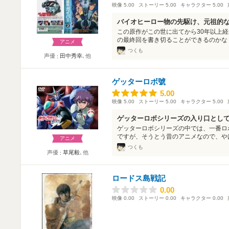
映像
5.00
ストーリー
5.00
キャラクター
5.00
バイオヒーロー物の先駆け、元祖的
この原作がこの世に出てから30年以上
の最終回を書き切ることができるのかな？
アニメ
つくも
声優
田中秀幸
､他
ゲッターロボ號
5.00
5.00
映像
5.00
ストーリー
5.00
キャラクター
5.00
ゲッターロボシリーズの入り口とし
ゲッターロボシリーズの中では、一番ロ
ですが、そうとう昔のアニメなので、やは
アニメ
つくも
声優
草尾毅
､他
ロードス島戦記
0.00
0.00
映像
0.00
ストーリー
0.00
キャラクター
0.00