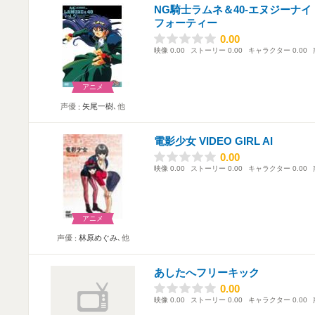
NG騎士ラムネ＆40-エヌジーナ
フォーティー
0.00
0.00
映像
0.00
ストーリー
0.00
キャラクター
0.00
アニメ
声優
矢尾一樹
､他
電影少女 VIDEO GIRL AI
0.00
0.00
映像
0.00
ストーリー
0.00
キャラクター
0.00
アニメ
声優
林原めぐみ
､他
あしたへフリーキック
0.00
0.00
映像
0.00
ストーリー
0.00
キャラクター
0.00