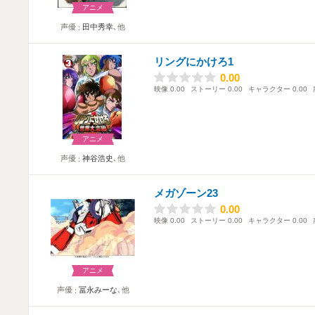
アニメ
声優
田中秀幸
､他
リングにかけろ1
0.00
0.00
映像
0.00
ストーリー
0.00
キャラクター
0.00
アニメ
声優
神谷浩史
､他
メガゾーン23
0.00
0.00
映像
0.00
ストーリー
0.00
キャラクター
0.00
アニメ
声優
冨永みーな
､他