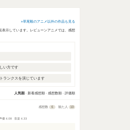
草尾毅のアニメ以外の作品も見る
覧表示しています。レビューンアニメでは、感想
しい方です
トランクスを演じています
人気順
新着感想順
感想数順
評価順
感想数
6
観た人
10
声優
4.08
音楽
4.33