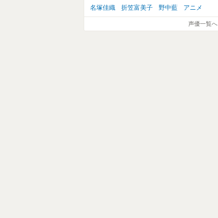
名塚佳織
折笠富美子
野中藍
アニメ
声優一覧へ