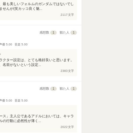
、最も美しいフォルムのガンダムではないでし
んが(笑カッコ良く魅...
2117
文字
感想数
1
観た人
1
声優
5.00
音楽
5.00
公
ラクター設定は、とても格好良いと思います。
名前がないという設定...
2383
文字
感想数
1
観た人
1
声優
5.00
音楽
5.00
ース」主人公であるアドルにおいては、キャラ
の行動に必然性が薄く...
2022
文字