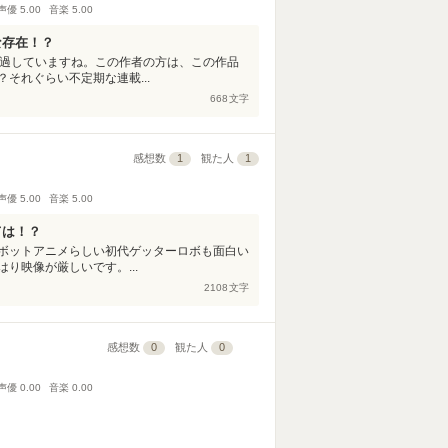
声優
5.00
音楽
5.00
な存在！？
経過していますね。この作者の方は、この作品
それぐらい不定期な連載...
668
文字
感想数
1
観た人
1
声優
5.00
音楽
5.00
ては！？
ボットアニメらしい初代ゲッターロボも面白い
り映像が厳しいです。...
2108
文字
感想数
0
観た人
0
声優
0.00
音楽
0.00