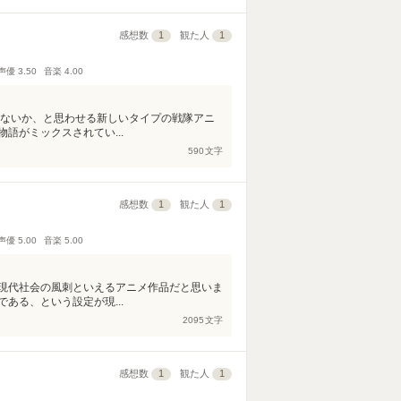
感想数
1
観た人
1
声優
3.50
音楽
4.00
ないか、と思わせる新しいタイプの戦隊アニ
語がミックスされてい...
590
文字
感想数
1
観た人
1
声優
5.00
音楽
5.00
！
現代社会の風刺といえるアニメ作品だと思いま
ある、という設定が現...
2095
文字
感想数
1
観た人
1