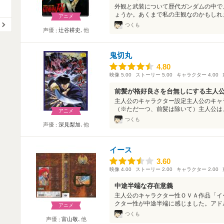
外観と武装について歴代ガンダムの中で
ょうか。あくまで私の主観なのかもしれませ
アニメ
つくも
声優
辻谷耕史
､他
鬼切丸
4.80
4.80
映像
5.00
ストーリー
5.00
キャラクター
4.00
前髪が格好良さを台無しにする主人
主人公のキャラクター設定主人公のキャ
（※ただ一つ、前髪は除いて）主人公は、
アニメ
つくも
声優
深見梨加
､他
イース
3.60
3.60
映像
4.00
ストーリー
2.00
キャラクター
2.00
中途半端な存在意義
主人公のキャラクター性ＯＶＡ作品「イ
クター性が中途半端に感じました。アドル
アニメ
つくも
声優
富山敬
､他