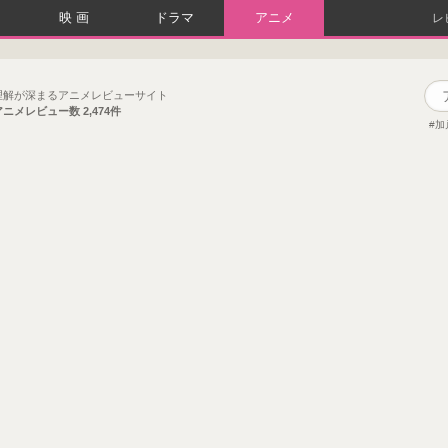
映画
ドラマ
アニメ
レ
理解が深まるアニメレビューサイト
アニメレビュー数
2,474件
加