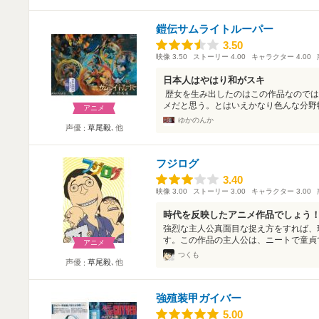
鎧伝サムライトルーパー
3.50
3.50
映像
3.50
ストーリー
4.00
キャラクター
4.00
日本人はやはり和がスキ
歴女を生み出したのはこの作品なのでは
メだと思う。とはいえかなり色んな分野物
アニメ
ゆかのんか
声優
草尾毅
､他
フジログ
3.40
3.40
映像
3.00
ストーリー
3.00
キャラクター
3.00
時代を反映したアニメ作品でしょう
強烈な主人公真面目な捉え方をすれば、
す。この作品の主人公は、ニートで童貞で
アニメ
つくも
声優
草尾毅
､他
強殖装甲ガイバー
5.00
5.00