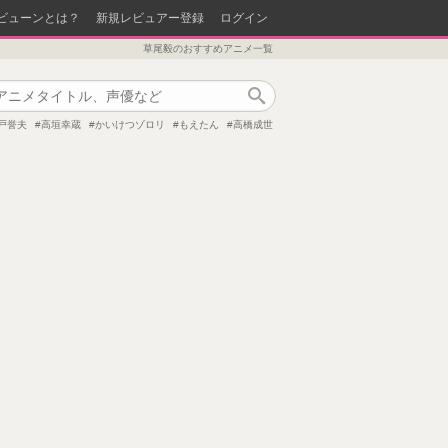
ビューンとは？
新規レビュアー登録
ログイン
草尾毅のおすすめアニメ一覧
作品検索
戸誉夫
高垣幸蔵
かいけつゾロリ
もえたん
高橋成世