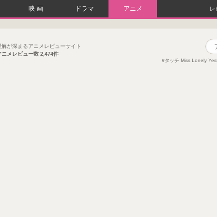
映画
ドラマ
アニメ
レ
理解が深まるアニメレビューサイト
アニメレビュー数
2,474件
タッチ Miss Lonely Y