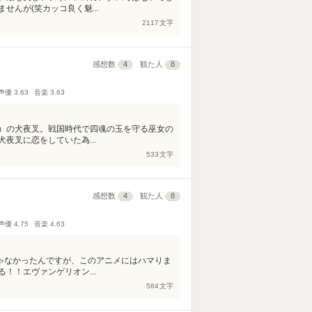
んが(笑カッコ良く魅...
2117
文字
感想数
4
観た人
8
声優
3.63
音楽
3.63
）の犬夜叉。戦国時代で四魂の玉を守る巫女の
夜叉に恋をしていた為...
533
文字
感想数
4
観た人
8
声優
4.75
音楽
4.63
じゃなかったんですが、このアニメにはハマりま
！！エヴァンゲリオン...
584
文字