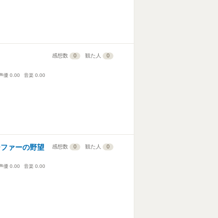
感想数
0
観た人
0
声優
0.00
音楽
0.00
ゴーファーの野望
感想数
0
観た人
0
声優
0.00
音楽
0.00