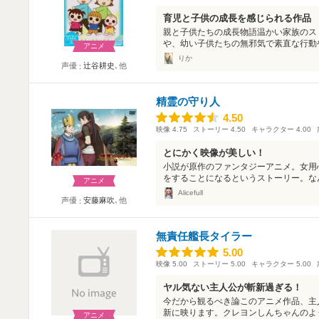
育児と子供の成長を感じられる作品
親と子供たちの成長物語温かい家族のス
や、幼い子供たちの無邪気で素直な行動や
アニメ
りか
声優
辻谷耕史
､他
精霊の守り人
4.50
4.50
映像
4.75
ストーリー
4.50
キャラクター
4.00
とにかく映像が美しい！
小説が原作のファンタジーアニメ。女用
をすることになるというストーリー。なん
アニメ
Alicefull
声優
安藤麻吹
､他
無責任艦長タイラー
5.00
5.00
映像
5.00
ストーリー
5.00
キャラクター
5.00
ヤル気ない主人公が斬新過ぎる！
今だから観るべき論このアニメ作品、主
新に映ります。クレヨンしんちゃんのよう
アニメ