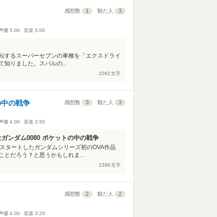
感想数
1
観た人
3
声優
5.00
音楽
5.00
転するスーパーセブンの車種を「エクスドライ
知りました。スバルの...
2062
文字
の中の戦争
感想数
3
観た人
3
声優
4.00
音楽
3.50
ガンダム0080 ポケットの中の戦争
らスタートしたガンダムシリーズ初のOVA作品
とだろう？と思うかもしれま...
2398
文字
感想数
2
観た人
2
声優
4.00
音楽
3.25