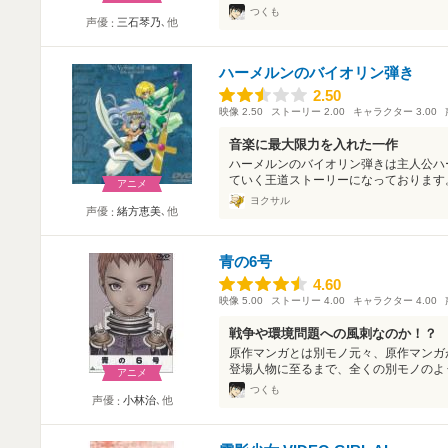
つくも
声優
三石琴乃
､他
ハーメルンのバイオリン弾き
2.50
2.50
映像
2.50
ストーリー
2.00
キャラクター
3.00
音楽に最大限力を入れた一作
ハーメルンのバイオリン弾きは主人公ハ
ていく王道ストーリーになっております。
アニメ
ヨクサル
声優
緒方恵美
､他
青の6号
4.60
4.60
映像
5.00
ストーリー
4.00
キャラクター
4.00
戦争や環境問題への風刺なのか！？
原作マンガとは別モノ元々、原作マンガ
登場人物に至るまで、全くの別モノのよう
アニメ
つくも
声優
小林治
､他