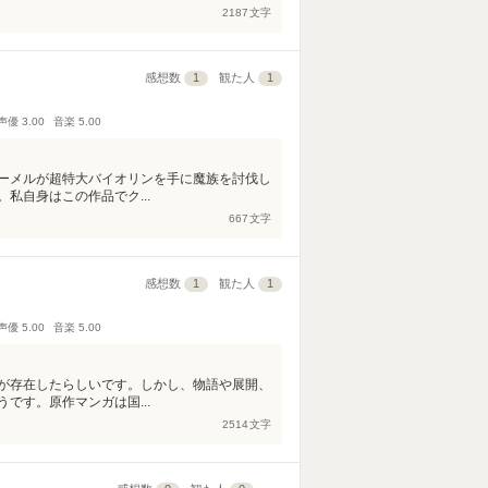
2187
文字
感想数
1
観た人
1
声優
3.00
音楽
5.00
ーメルが超特大バイオリンを手に魔族を討伐し
私自身はこの作品でク...
667
文字
感想数
1
観た人
1
声優
5.00
音楽
5.00
が存在したらしいです。しかし、物語や展開、
です。原作マンガは国...
2514
文字