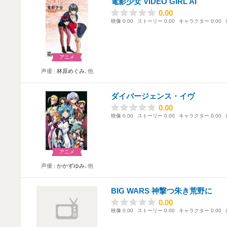
電影少女 VIDEO GIRL AI
0.00
0.00
映像
0.00
ストーリー
0.00
キャラクター
0.00
アニメ
声優
林原めぐみ
､他
ダイバージェンス・イヴ
0.00
0.00
映像
0.00
ストーリー
0.00
キャラクター
0.00
アニメ
声優
かかずゆみ
､他
BIG WARS 神撃つ朱き荒野に
0.00
0.00
映像
0.00
ストーリー
0.00
キャラクター
0.00