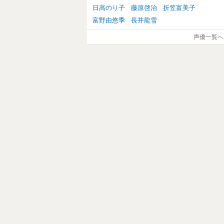
日高のり子
藤原啓治
折笠富美子
富野由悠季
長井龍雪
声優一覧へ