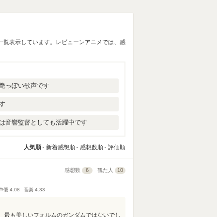
一覧表示しています。レビューンアニメでは、感
艶っぽい歌声です
す
は音響監督としても活躍中です
人気順
新着感想順
感想数順
評価順
感想数
6
観た人
10
声優
4.08
音楽
4.33
、最も美しいフォルムのガンダムではないでし