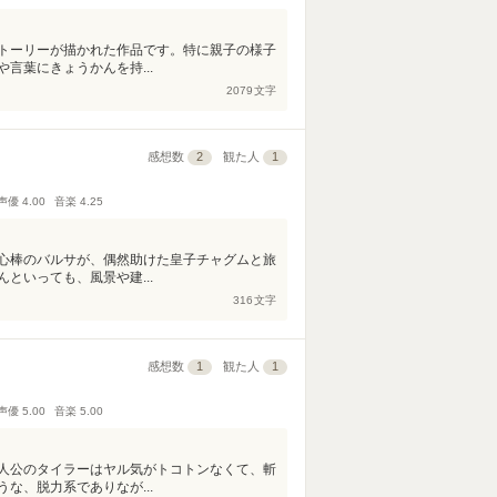
トーリーが描かれた作品です。特に親子の様子
言葉にきょうかんを持...
2079
文字
感想数
2
観た人
1
声優
4.00
音楽
4.25
心棒のバルサが、偶然助けた皇子チャグムと旅
といっても、風景や建...
316
文字
感想数
1
観た人
1
声優
5.00
音楽
5.00
人公のタイラーはヤル気がトコトンなくて、斬
な、脱力系でありなが...