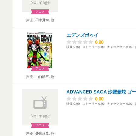
アニメ
声優
田中秀幸
､他
エデンズボゥイ
0.00
0.00
映像
0.00
ストーリー
0.00
キャラクター
0.00
アニメ
声優
山口勝平
､他
ADVANCED SAGA 沙羅曼蛇 
0.00
0.00
映像
0.00
ストーリー
0.00
キャラクター
0.00
アニメ
声優
鈴置洋孝
､他