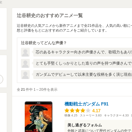
史
辻谷耕史のおすすめアニメ一覧
辻谷耕史の人気アニメから新作アニメまで全21作品を、人気の高い順に
想と評価をもとにおすすめのアニメをご紹介しています。
辻谷耕史ってどんな声優？
芯のあるキャラクター向きの声優さんで、歌唱力もあり
とても手堅くしっかりとした造りの声を持つ声優さんで
。
ガンダムでデビューして以来主要な役柄を多く演じ現在
作品検索
全
21
件中 1～20件を表示
機動戦士ガンダム F91
4.17
4.17
映像
4.25
ストーリー
3.83
キャラクター
4.33
美し過ぎるフォルム
外観と武装について歴代ガンダムの中で