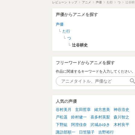
レビューン トップ
アニメ
声優
た行
つ
辻谷耕
声優からアニメを探す
声優
た行
つ
辻谷耕史
フリーワードからアニメを探す
作品に関連するキーワードを入力してください
人気の声優
谷村美月
玄田哲章
緒方恵美
神谷浩史
戸松遥
鈴村健一
喜多村英梨
森川智之
下野紘
阿澄佳奈
沢城みゆき
木村良平
諏訪部順一
日笠陽子
吉野裕行