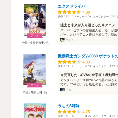
エクスドライバー
4.80
4.80
映像
5.00
ストーリー
4.00
キャラクター
5.00
過去と未来が入り混じった車アニメ
スーパーセブンの存在主人公、走一が運
バー」というアニメ作品を通して、初めて
アニメ
つくも
声優
根谷美智子
､他
機動戦士ガンダム0080 ポケット
4.33
4.33
映像
4.17
ストーリー
4.83
キャラクター
4.17
今見直したいOVAの金字塔！機動戦士
ガンダムシリーズ初のOVA作品79年か
です。OVAというと最近の若い人は何のこ
アニメ
ろろ
声優
浪川大輔
､他
うちの3姉妹
4.25
4.25
映像
3.50
ストーリー
3.75
キャラクター
4.00