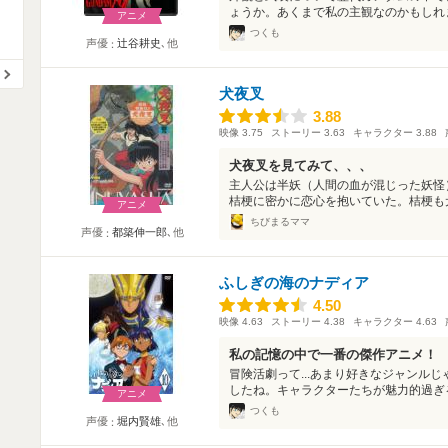
ょうか。あくまで私の主観なのかもしれませ
アニメ
つくも
声優
辻谷耕史
､他
犬夜叉
3.88
3.88
映像
3.75
ストーリー
3.63
キャラクター
3.88
犬夜叉を見てみて、、、
主人公は半妖（人間の血が混じった妖怪
桔梗に密かに恋心を抱いていた。桔梗も犬
アニメ
ちびまるママ
声優
都築伸一郎
､他
ふしぎの海のナディア
4.50
4.50
映像
4.63
ストーリー
4.38
キャラクター
4.63
私の記憶の中で一番の傑作アニメ！
冒険活劇って...あまり好きなジャンル
したね。キャラクターたちが魅力的過ぎる
アニメ
つくも
声優
堀内賢雄
､他