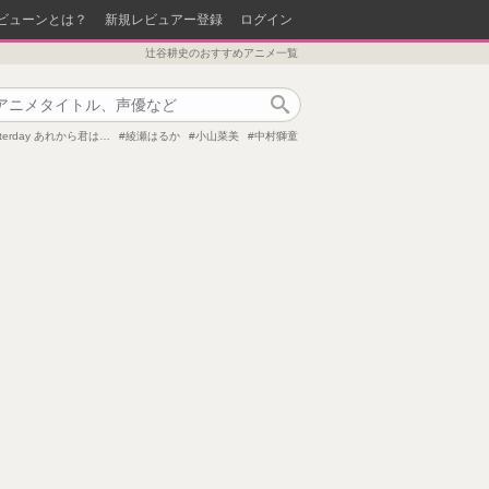
ビューンとは？
新規レビュアー登録
ログイン
辻谷耕史のおすすめアニメ一覧
作品検索
esterday あれから君は…
綾瀬はるか
小山菜美
中村獅童