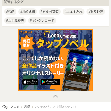
関連するタグ
恋愛
川崎逸朗
喜多村英梨
上坂すみれ
羽多野渉
五十嵐裕美
キングレコード
レビューン トップ
アニメ
恋愛
パパのいうことを聞きなさい！