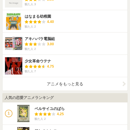
観た人
3
はなまる幼稚園
4.40
観た人
2
アキハバラ電脳組
3.00
観た人
2
少女革命ウテナ
4.75
観た人
7
アニメをもっと見る
人気の恋愛アニメランキング
ベルサイユのばら
1
4.25
観た人
2