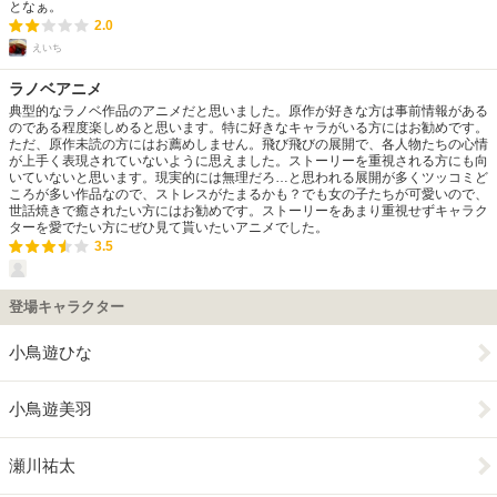
となぁ。
2.0
えいち
ラノベアニメ
典型的なラノベ作品のアニメだと思いました。原作が好きな方は事前情報がある
のである程度楽しめると思います。特に好きなキャラがいる方にはお勧めです。
ただ、原作未読の方にはお薦めしません。飛び飛びの展開で、各人物たちの心情
が上手く表現されていないように思えました。ストーリーを重視される方にも向
いていないと思います。現実的には無理だろ…と思われる展開が多くツッコミど
ころが多い作品なので、ストレスがたまるかも？でも女の子たちが可愛いので、
世話焼きで癒されたい方にはお勧めです。ストーリーをあまり重視せずキャラク
ターを愛でたい方にぜひ見て貰いたいアニメでした。
3.5
登場キャラクター
小鳥遊ひな
小鳥遊美羽
瀬川祐太