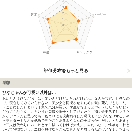
4
3
2
音楽
ストーリー
1
0
声優
キャラクター
評価分布をもっと見る
感想
ひなちゃんが可愛い以外は…
おいたん！ひなだお！は可愛いんだけど…それだけだね。なんか設定が杜撰なの
で、安心してみていられない。美少女と同棲させるために親に死んでもらった
（ことにした）という印象で気分が悪い。学生がちょっとバイトしたくらいじゃ
どうにもならんし。というか親戚を里子として迎えたら、補助金出るでしょ？た
かがアニメだと思っても、あまりにも現実離れした現代モノはげんなりする。キ
ャラクターもなんか他所で見たことあるような女の子ばっかりだし。とりあえず
上二人は代わりにハルヒとヤミ描いておけば大丈夫、みたいな…。性格もこれと
いって特徴ないし。エロゲ原作ならこんなもんかと思えるんだけどなぁ。ちょっ