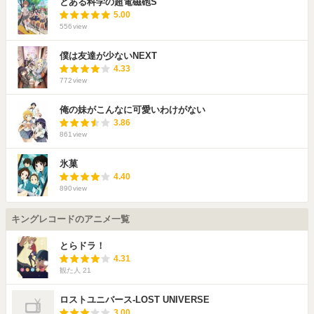
とある科学の超電磁砲S
5.00
556
view
僕は友達が少ないNEXT
4.33
772
view
俺の妹がこんなに可愛いわけがない
3.86
861
view
氷菓
4.40
890
view
キングレコードのアニメ一覧
とらドラ！
4.31
観た人
21
ロストユニバース-LOST UNIVERSE
3.00