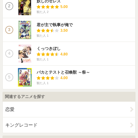
妖しのセレス
2
5.00
観た人
2
君が主で執事が俺で
3
3.50
観た人
1
くっつきぼし
4
4.80
観た人
1
バカとテストと召喚獣 ～祭～
5
4.00
観た人
1
関連するアニメを探す
恋愛
キングレコード