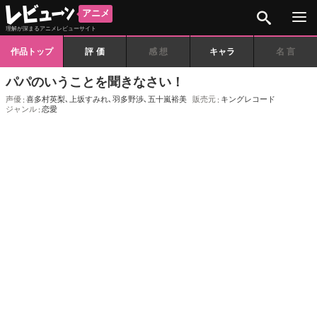
検索
アニメ
理解が深まるアニメレビューサイト
作品トップ
評価
感想
キャラ
名言
パパのいうことを聞きなさい！
声優
喜多村英梨
､
上坂すみれ
､
羽多野渉
､
五十嵐裕美
販売元
キングレコード
ジャンル
恋愛