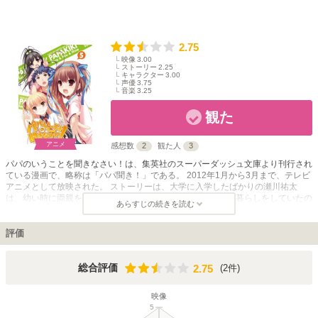
2.75
映像
3.00
ストーリー
2.25
キャラクター
3.00
声優
3.75
音楽
3.25
観た
アニメ
感想数
2
観た人
3
パパのいうことを聞きなさい！は、集英社のスーパーダッシュ文庫より刊行され
ている漫画で、略称は「パパ聞き！」である。 2012年1月から3月まで、テレビ
アニメとして放映された。 ストーリーは、大学に入学したばかりの瀬川祐太
は、幼い時に両親をなくして、大学から近いアパートに一人暮らしをしていたの
あらすじの続きを読む
である。 祐太には、姉の祐理がいて、祐理は、バツ２で2人の娘を持った男性と
結婚して、ひなと言う女の子を産んだのである。 ひなが3歳になろうとする時
に、祐理夫婦が飛行機で海外に行く事になり、その飛行機が墜落して、2人が行
評価
方不明になり、死んだ事になったのである。 その後、2人の葬儀が終わり、親戚
一同で、祐理の3人の女の子をバラバラに引き取る事の話合いをしている時に、
祐太が昔、両親を亡くした時に、姉と引き裂かれたのを思い出して、女の子3人
2.75
総合評価
(2件)
2.75
がバラバラになるのを防ぐ為に、自分の6畳１間のアパートに、引き取る事にし
たのである。それから、祐太と祐理の3人の娘である、そら、美羽、ひなの生活
映像
が始まるのである。
5