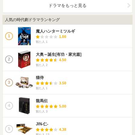
ドラマをもっと見る
人気の時代劇ドラマランキング
魔人ハンターミツルギ
1
1.00
観た人
1
大奥～誕生[有功・家光篇]
2
4.50
観た人
2
猫侍
3
3.50
観た人
1
龍馬伝
4
5.00
観た人
3
JIN-仁-
5
4.38
観た人
12