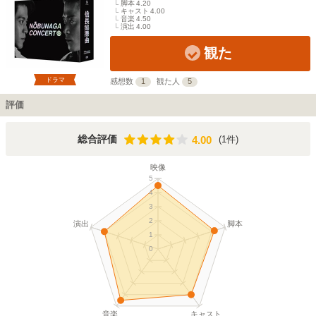
脚本
4.20
キャスト
4.00
音楽
4.50
演出
4.00
観た
ドラマ
感想数
1
観た人
5
評価
4.00
総合評価
(1件)
4.00
映像
5
4
3
2
演出
脚本
1
0
音楽
キャスト