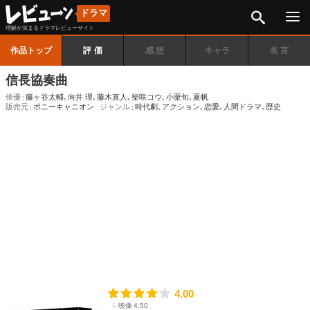
検索
ドラマ
理解が深まるドラマレビューサイト
作品トップ
評価
感想
キャラ
名言
信長協奏曲
俳優
藤ヶ谷太輔
､
向井 理
､
藤木直人
､
柴咲コウ
､
小栗旬
､
夏帆
販売元
ポニーキャニオン
ジャンル
時代劇
､
アクション
､
恋愛
､
人間ドラマ
､
歴史
4.00
映像
4.50