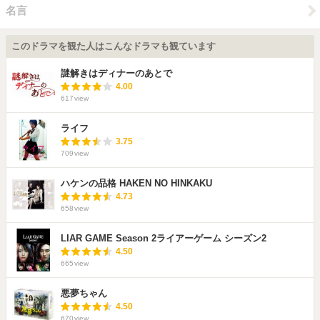
名言
このドラマを観た人はこんなドラマも観ています
謎解きはディナーのあとで
4.00
617
view
ライフ
3.75
709
view
ハケンの品格 HAKEN NO HINKAKU
4.73
658
view
LIAR GAME Season 2ライアーゲーム シーズン2
4.50
665
view
悪夢ちゃん
4.50
670
view