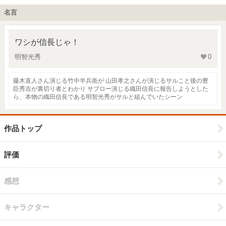
名言
ワシが信長じゃ！
明智光秀
0
藤木直人さん演じる竹中半兵衛が 山田孝之さんが演じるサルこと後の豊
臣秀吉が裏切り者とわかり サブロー演じる織田信長に報告しようとした
ら、本物の織田信長である明智光秀がサルと組んでいたシーン
作品トップ
評価
感想
キャラクター