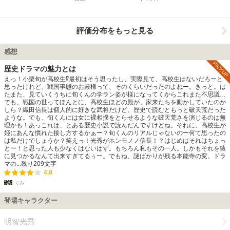
評価分布をもっと見る
感想
PICKUP
歴史ドラマの魅力とは
えっ！小栗旬が高校生⁉最初はそう思ったし、実際見て、高校生はないだろーと
思ったけれど、戦国事態のお殿様って、そのくらいだったのよねー。きっと。は
たまた、見ていくうちに旬くんの学ラン姿が様になってくからこれまた不思議…
でも、戦国の世ってほんとに、高校生ほどの殿が、家来たちを動かしていたのか
しら？織田信長は個人的に好きな武将だけど、歴史で読むともっと破天荒だった
ような。でも、旬くんには女に裸相撲をとらせるような破天荒さを演じるのは無
理かも！あっこれは、とある歴史小説で読んだんですけどね。それに、高校生が
姫にあんな慣れた接し方するかぁー？旬くんのリアルじゃないのー何て思ったの
は私だけでしょうか？笑えっ！光秀がホンモノノ信長！？はじめはそれはちょっ
とー！と思った人も少なくはないはず。もちろん私もその一人。しかもそれを猿
に見つかるなんて出来すぎてるぅー。でもね、謎ばかりが残る本能寺の変。ドラ
マの...
残り
209
文字
4.0
くみ
登場キャラクター
明智光秀