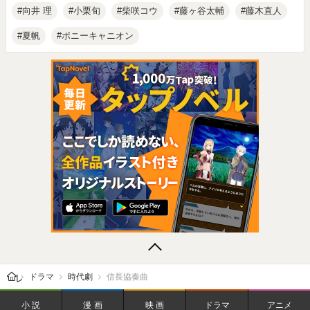
向井 理
小栗旬
柴咲コウ
藤ヶ谷太輔
藤木直人
夏帆
ポニーキャニオン
レビューン トップ
ドラマ
時代劇
信長協奏曲
小説
漫画
映画
ドラマ
アニメ