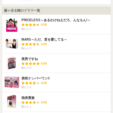
藤ヶ谷太輔のドラマ一覧
PRICELESS～あるわけねえだろ、んなもん!～
4.50
観た人
2
MARS～ただ、君を愛してる～
4.50
観た人
3
美男ですね
5.00
観た人
6
美咲ナンバーワン!!
4.00
観た人
4
独身貴族
4.00
観た人
1