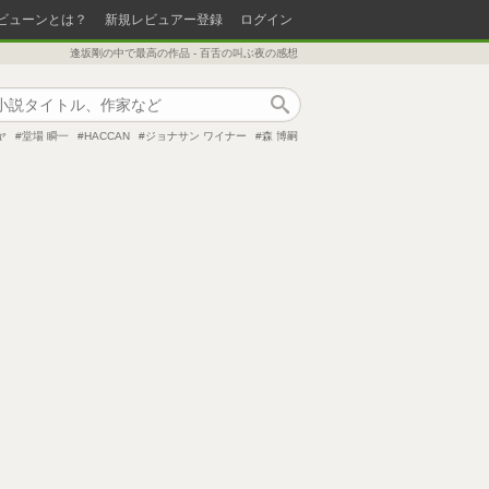
ビューンとは？
新規レビュアー登録
ログイン
逢坂剛の中で最高の作品 - 百舌の叫ぶ夜の感想
作品検索
ヤ
堂場 瞬一
HACCAN
ジョナサン ワイナー
森 博嗣