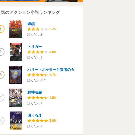
人気のアクション小説ランキング
連鎖
1
3.25
読んだ人
2
トリガー
2
4.00
読んだ人
1
ハリー・ポッターと賢者の石
3
4.76
読んだ人
112
封神演義
4
4.50
読んだ人
1
凍える牙
5
5.00
読んだ人
1