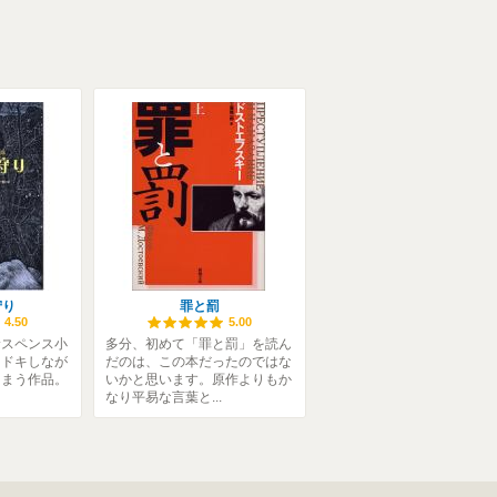
狩り
罪と罰
4.50
5.00
サスペンス小
多分、初めて「罪と罰」を読ん
キドキしなが
だのは、この本だったのではな
しまう作品。
いかと思います。原作よりもか
なり平易な言葉と...