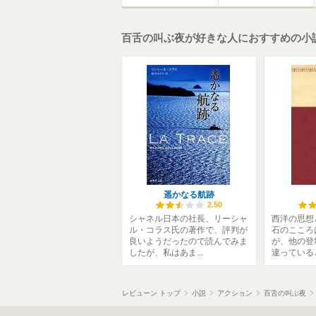
百舌の叫ぶ夜が好きな人におすすめの小
遥かなる航跡
2.50
シャネル日本の社長、リーシャ
西洋の思想
ル・コラス氏の著作で、評判が
石のこころ
良いようだったので読んでみま
が、他の登
したが、私はあま...
違っていると
レビューン トップ
小説
アクション
百舌の叫ぶ夜