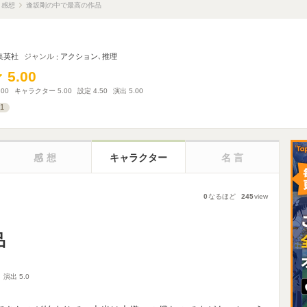
感想
逢坂剛の中で最高の作品
集英社
ジャンル
アクション
､
推理
5.00
5.00
.00
キャラクター
5.00
設定
4.50
演出
5.00
1
感想
キャラクター
名言
0
なるほど
245
view
品
演出
5.0