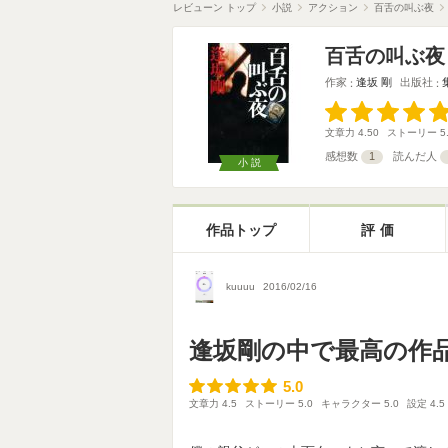
レビューン トップ
小説
アクション
百舌の叫ぶ夜
百舌の叫ぶ夜
作家
逢坂 剛
出版社
文章力
4.50
ストーリー
5
感想数
1
読んだ人
小説
作品トップ
評価
kuuuu
2016/02/16
逢坂剛の中で最高の作
5.0
5.0
文章力
4.5
ストーリー
5.0
キャラクター
5.0
設定
4.5