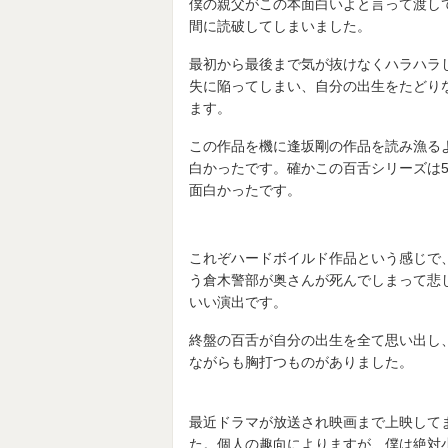
僕の親父がこの本面白いよと言って渡し
間に読破してしまいました。
最初から最後まで気が抜けなくハラハラ
失に陥ってしまい、自分の出生をたどり
ます。
この作品を機に逢坂剛の作品を読み漁る
白かったです。確かこの百舌シリーズは
面白かったです。
これぞハードボイルド作品という感じで
う倉木警部が奥さんが死んでしまって悲
いい演出です。
終盤の百舌が自分の出生を全て思い出し
ながらも胸打つものがありました。
最近ドラマが放送され映画まで上映して
た。個人の趣向によりますが、僕は絶対