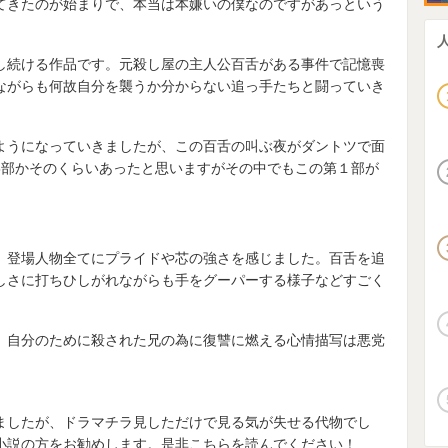
てきたのが始まりで、本当は本嫌いの僕なのですがあっという
し続ける作品です。元殺し屋の主人公百舌がある事件で記憶喪
ながらも何故自分を襲うか分からない追っ手たちと闘っていき
ようになっていきましたが、この百舌の叫ぶ夜がダントツで面
5部かそのくらいあったと思いますがその中でもこの第１部が
、登場人物全てにプライドや芯の強さを感じました。百舌を追
しさに打ちひしがれながらも手をグーパーする様子などすごく
、自分のために殺された兄の為に復讐に燃える心情描写は悪党
ましたが、ドラマチラ見しただけで見る気が失せる代物でし
小説の方をお勧めします。是非こちらを読んでください！