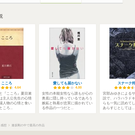
説
こころ
愛しても届かない
スナーク
4.64
4.00
と『こころ』夏目漱
女性の本能女性なら誰もが心の
宮部みゆきによる
は主人公先生の心情
奥底に隠し持っているであろう
説で、ハラハラド
場人物の心情と食い
嫉妬と執着が忠実に描かれてい
らも一気に読めて
ころ...
る作品の一つだと...
あらすじとしては...
感想
逢坂剛の中で最高の作品