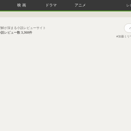
映画
ドラマ
アニメ
レ
理解が深まる小説レビューサイト
小説レビュー数
3,368件
加藤ミリ