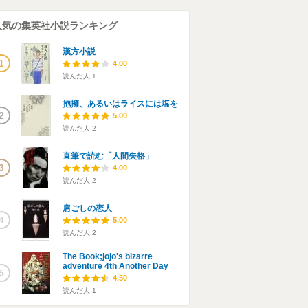
人気の集英社小説ランキング
漢方小説
1
4.00
読んだ人
1
抱擁、あるいはライスには塩を
2
5.00
読んだ人
2
直筆で読む「人間失格」
3
4.00
読んだ人
2
肩ごしの恋人
4
5.00
読んだ人
2
The Book;jojo's bizarre
adventure 4th Another Day
5
4.50
読んだ人
1