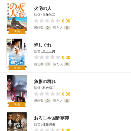
火宅の人
監督
深作欣二
0.00
感想数
0
観た人
0
映画
蝉しぐれ
監督
黒土三男
0.00
感想数
0
観た人
0
映画
魚影の群れ
監督
相米慎二
0.00
感想数
0
観た人
0
映画
おろしや国酔夢譚
監督
佐藤純彌
0.00