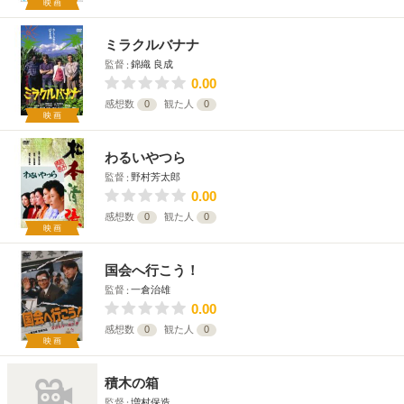
映画
ミラクルバナナ
監督
錦織 良成
0.00
感想数
0
観た人
0
映画
わるいやつら
監督
野村芳太郎
0.00
感想数
0
観た人
0
映画
国会へ行こう！
監督
一倉治雄
0.00
感想数
0
観た人
0
映画
積木の箱
監督
増村保造