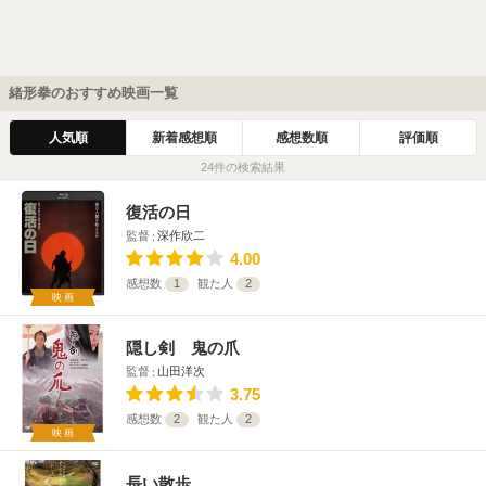
緒形拳のおすすめ映画一覧
人気順
新着感想順
感想数順
評価順
24件の検索結果
復活の日
監督
深作欣二
4.00
感想数
1
観た人
2
映画
隠し剣 鬼の爪
監督
山田洋次
3.75
感想数
2
観た人
2
映画
長い散歩