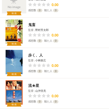
0.00
感想数
0
観た人
0
映画
鬼畜
監督
野村芳太郎
0.00
感想数
0
観た人
0
映画
歩く、人
監督
小林政広
0.00
感想数
0
観た人
0
映画
流★星
監督
山沖浩充
0.00
感想数
0
観た人
0
映画