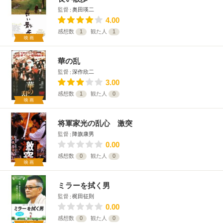
監督
奥田瑛二
4.00
感想数
1
観た人
1
映画
華の乱
監督
深作欣二
3.00
感想数
1
観た人
0
映画
将軍家光の乱心 激突
監督
降旗康男
0.00
感想数
0
観た人
0
映画
ミラーを拭く男
監督
梶田征則
0.00
感想数
0
観た人
0