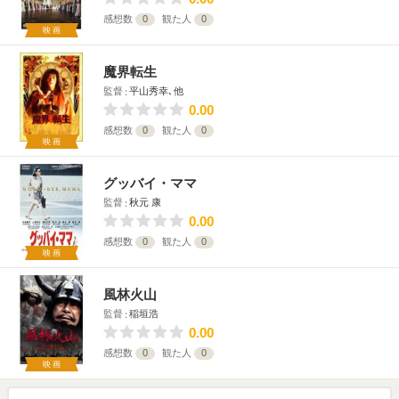
感想数
0
観た人
0
映画
魔界転生
監督
平山秀幸､他
0.00
感想数
0
観た人
0
映画
グッバイ・ママ
監督
秋元 康
0.00
感想数
0
観た人
0
映画
風林火山
監督
稲垣浩
0.00
感想数
0
観た人
0
映画