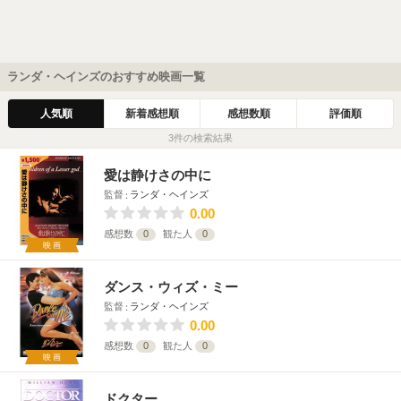
ランダ・ヘインズのおすすめ映画一覧
人気順
新着感想順
感想数順
評価順
3件の検索結果
愛は静けさの中に
監督
ランダ・ヘインズ
0.00
感想数
0
観た人
0
映画
ダンス・ウィズ・ミー
監督
ランダ・ヘインズ
0.00
感想数
0
観た人
0
映画
ドクター