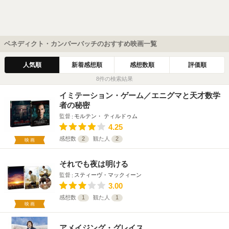
ベネディクト・カンバーバッチのおすすめ映画一覧
人気順
新着感想順
感想数順
評価順
8件の検索結果
イミテーション・ゲーム／エニグマと天才数学
者の秘密
監督
モルテン・ ティルドゥム
4.25
感想数
2
観た人
2
映画
それでも夜は明ける
監督
スティーヴ・マックィーン
3.00
感想数
1
観た人
1
映画
アメイジング・グレイス