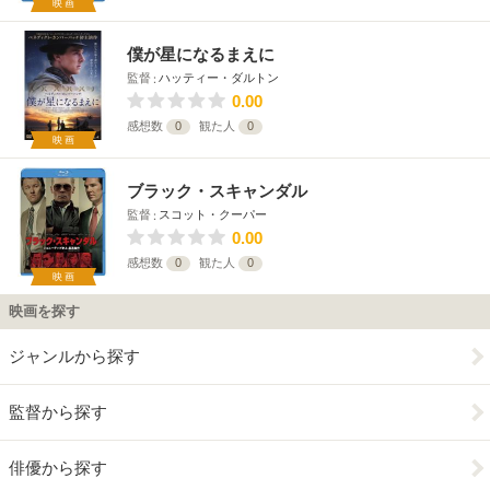
映画
僕が星になるまえに
監督
ハッティー・ダルトン
0.00
感想数
0
観た人
0
映画
ブラック・スキャンダル
監督
スコット・クーパー
0.00
感想数
0
観た人
0
映画
映画を探す
ジャンルから探す
監督から探す
俳優から探す