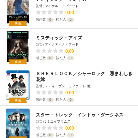
監督
マイケル・アプテッド
0.00
感想数
0
観た人
0
映画
ミスティック・アイズ
監督
ディクティナ・フード
0.00
感想数
0
観た人
0
映画
ＳＨＥＲＬＯＣＫ／シャーロック 忌まわしき
花嫁
監督
スティーヴン・モファット､他
0.00
感想数
0
観た人
0
映画
スター・トレック イントゥ・ダークネス
監督
J.J.エイブラムス
0.00
感想数
0
観た人
0