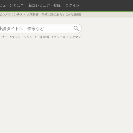
ビューンとは？
新規レビュアー登録
ログイン
ビシメロマンチスト 人間失格・零崎人識のあらすじ/作品解説
作品検索
 清一
ダレン・シャン
三浦 明博
ブルース イングマン