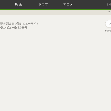
映画
ドラマ
アニメ
レ
ク
理解が深まる小説レビューサイト
小説レビュー数
3,368件
里見