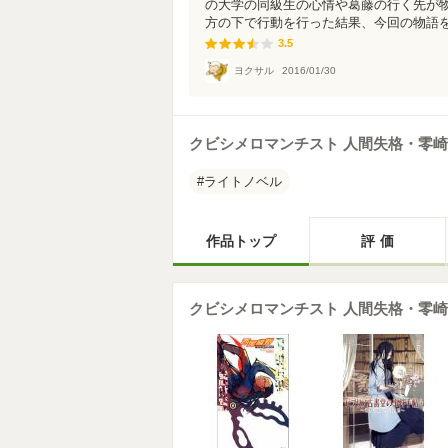
の大学の同級生の心情や葛藤の行く先が
方の下で行動を行った結果、今回の物語を体
3.5
3.5
ヨクサル
2016/01/30
クビシメロマンチスト 人間失格・零
ライトノベル
作品トップ
評価
クビシメロマンチスト 人間失格・零