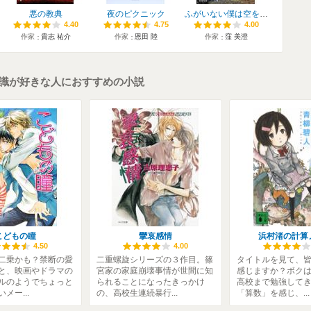
悪の教典
夜のピクニック
ふがいない僕は空を見た
4.40
4.40
4.75
4.75
4.00
4.00
作家
貴志 祐介
作家
恩田 陸
作家
窪 美澄
人識が好きな人におすすめの小説
こどもの瞳
攣哀感情
浜村渚の計算
4.50
4.00
二乗かも？禁断の愛
二重螺旋シリーズの３作目。篠
タイトルを見て、
と、映画やドラマの
宮家の家庭崩壊事情が世間に知
感じますか？ボク
ルのようでちょっと
られることになったきっかけ
高校まで勉強して
メー...
の、高校生連続暴行...
「算数」を感じ、...