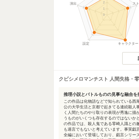
2
演出
ス
1
0
設定
キャラクター
クビシメロマンチスト 人間失格・
推理小説とバトルものの見事な融合を
この作品は化物語などで知られている西
公の大学生活と京都で起きてる連続殺人
く人間たちのやり取りの表現が秀逸に描
うものがいくつも存在するのではないか
の作品では、殺人鬼である零崎人識との
も過言でもないと考えています。事実戯
全編において登場しており、戯言シリー