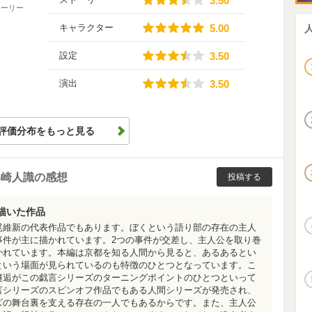
3.50
トーリー
5.00
キャラクター
5.00
3.50
設定
3.50
3.50
演出
3.50
評価分布をもっと見る
零崎人識の感想
投稿する
描いた作品
尾維新の代表作品でもあります。ぼくという語り部の存在の主人
事件が主に描かれています。2つの事件が交差し、主人公を取り巻
かれています。本編は京都を知る人間から見ると、あるあるとい
という場面が見られているのも特徴のひとつとなっています。こ
邂逅がこの戯言シリーズのターニングポイントのひとつといって
言シリーズのスピンオフ作品でもある人間シリーズが発売され、
ズの舞台裏を支える存在の一人でもあるからです。また、主人公