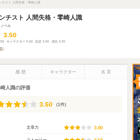
ンチスト 人間失格・零崎人識
ンチスト 人間失格・零崎人識
トノベル
3.50
3.50
.50
キャラクター
5.00
設定
3.50
演出
3.50
2
感想
キャラクター
名言
零崎人識の評価
3.50
3.50
(1件)
3.00
文章力
3.00
3.50
ストーリー