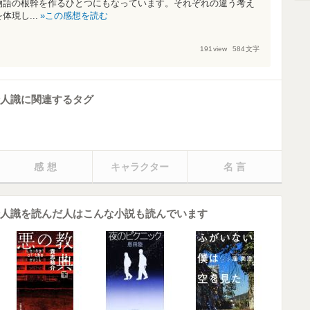
物語の根幹を作るひとつにもなっています。それぞれの違う考え
現し...
この感想を読む
191
view
584
文字
崎人識に関連するタグ
感想
キャラクター
名言
崎人識を読んだ人はこんな小説も読んでいます