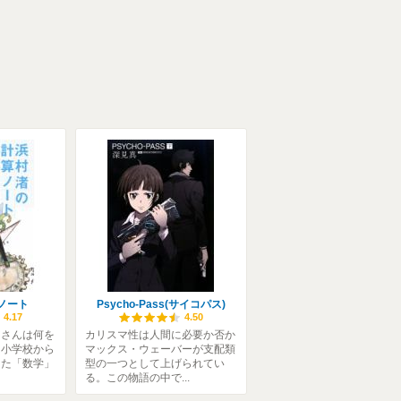
ノート
Psycho-Pass(サイコパス)
4.17
4.50
皆さんは何を
カリスマ性は人間に必要か否か
は小学校から
マックス・ウェーバーが支配類
きた「数学」
型の一つとして上げられてい
る。この物語の中で...