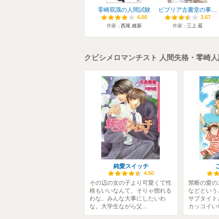
零崎双識の人間試験
ビブリア古書堂の事件手帖
4.00
4.00
3.67
3.67
作家
西尾 維新
作家
三上 延
クビシメロマンチスト 人間失格・零崎
純愛スイッチ
4.50
その辺の女の子より可愛くて性
禁断の愛の
格もいいなんて、そりゃ惚れる
などという
わな。みんな大事にしたいわ
サブタイト
な。大学生ながら父...
カッコイいい