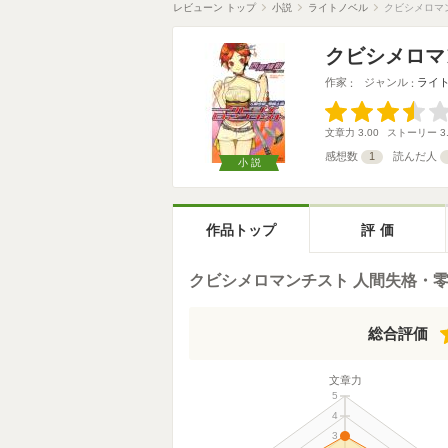
レビューン トップ
小説
ライトノベル
クビシメロマ
クビシメロマ
作家
ジャンル
ライ
文章力
3.00
ストーリー
3
感想数
1
読んだ人
小説
作品トップ
評価
クビシメロマンチスト 人間失格・
総合評価
文章力
5
4
3