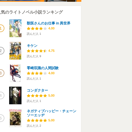
人気のライトノベル小説ランキング
獣医さんのお仕事 in 異世界
1
4.00
読んだ人
1
キケン
2
4.75
読んだ人
9
零崎双識の人間試験
3
4.00
読んだ人
1
コンダクター
4
5.00
読んだ人
1
ネガティブハッピー・チェーン
ソーエッヂ
5
5.00
読んだ人
2