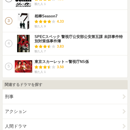
観た人
1
相棒Season7
3
4.33
観た人
9
SPECスペック 警視庁公安部公安第五課 未詳事件特
別対策係事件簿
4
3.83
観た人
7
東京スカーレット～警視庁NS係
5
3.50
観た人
1
関連するドラマを探す
刑事
アクション
人間ドラマ