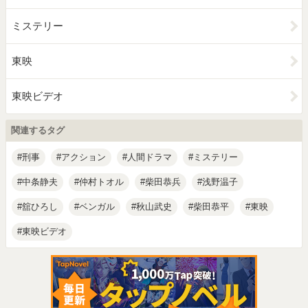
ミステリー
東映
東映ビデオ
関連するタグ
刑事
アクション
人間ドラマ
ミステリー
中条静夫
仲村トオル
柴田恭兵
浅野温子
舘ひろし
ベンガル
秋山武史
柴田恭平
東映
東映ビデオ