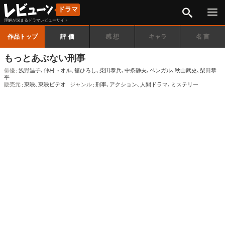
検索
ドラマ
理解が深まるドラマレビューサイト
作品トップ
評価
感想
キャラ
名言
もっとあぶない刑事
俳優
浅野温子
､
仲村トオル
､
舘ひろし
､
柴田恭兵
､
中条静夫
､
ベンガル
､
秋山武史
､
柴田恭
平
販売元
東映
､
東映ビデオ
ジャンル
刑事
､
アクション
､
人間ドラマ
､
ミステリー