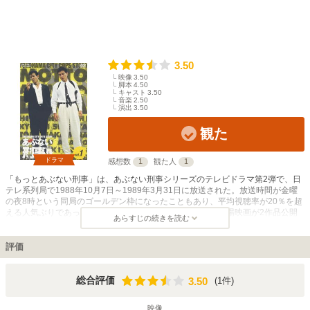
3.50
映像
3.50
脚本
4.50
キャスト
3.50
音楽
2.50
演出
3.50
観た
ドラマ
感想数
1
観た人
1
「もっとあぶない刑事」は、あぶない刑事シリーズのテレビドラマ第2弾で、日
テレ系列局で1988年10月7日～1989年3月31日に放送された。放送時間が金曜
の夜8時という同局のゴールデン枠になったこともあり、平均視聴率が20％を超
える人気ぶりであった。1作目のテレビシリーズとの間に劇場映画が2作品公開
あらすじの続きを読む
されており、本作の放送によってファンの支持を確固たるものにした。 主役の
舘ひろしや柴田恭兵をはじめ、メインキャストもそのままで、作品のスタイルも
相変わらずの1話完結のポリス・アクションだが、スタイリッシュさやコミカル
評価
さなどがパワーアップした。 現実離れした激しすぎるアクションで大暴れする
タカ＆ユージのあぶないコンビを中心に、港警察署の個性的な刑事たちが数々の
事件を解決に導くストーリーで、広域暴力団銀星会の壊滅に向けた戦いも続く。
3.50
総合評価
(1件)
3.50
ハードボイルドで人情味のある刑事ドラマであると同時に、コメディタッチの軽
快なノリが魅力的な作品で、本作以降も長きにわたってドラマや映画が制作され
映像