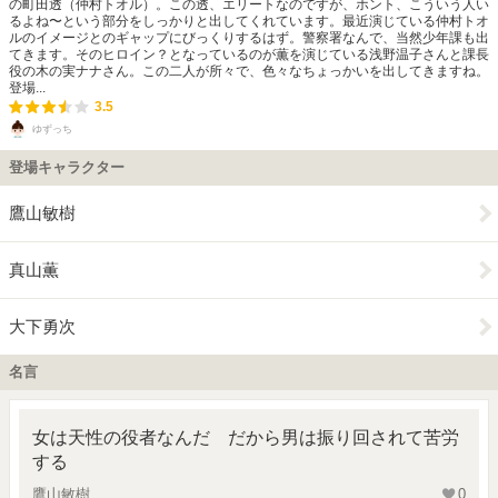
の町田透（仲村トオル）。この透、エリートなのですが、ホント、こういう人い
るよね〜という部分をしっかりと出してくれています。最近演じている仲村トオ
ルのイメージとのギャップにびっくりするはず。警察署なんで、当然少年課も出
てきます。そのヒロイン？となっているのが薫を演じている浅野温子さんと課長
役の木の実ナナさん。この二人が所々で、色々なちょっかいを出してきますね。
登場...
3.5
ゆずっち
登場キャラクター
鷹山敏樹
真山薫
大下勇次
名言
女は天性の役者なんだ だから男は振り回されて苦労
する
鷹山敏樹
0