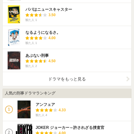
パパはニュースキャスター
3.50
観た人
1
なるようになるさ。
4.00
観た人
1
あぶない刑事
4.50
観た人
2
ドラマをもっと見る
人気の刑事ドラマランキング
アンフェア
1
4.33
観た人
4
JOKER ジョーカー～許されざる捜査官
2
4.00