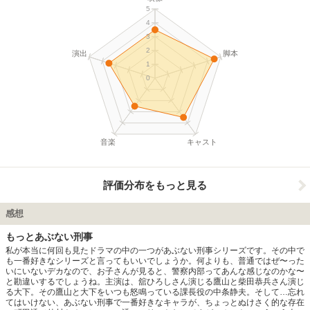
た。
5
4
3
2
演出
脚本
1
0
音楽
キャスト
評価分布をもっと見る
感想
もっとあぶない刑事
私が本当に何回も見たドラマの中の一つがあぶない刑事シリーズです。その中で
も一番好きなシリーズと言ってもいいでしょうか。何よりも、普通ではぜ〜った
いにいないデカなので、お子さんが見ると、警察内部ってあんな感じなのかな〜
と勘違いするでしょうね。主演は、舘ひろしさん演じる鷹山と柴田恭兵さん演じ
る大下。その鷹山と大下をいつも怒鳴っている課長役の中条静夫。そして…忘れ
てはいけない、あぶない刑事で一番好きなキャラが、ちょっとぬけさく的な存在