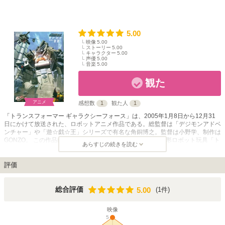
5.00
映像
5.00
ストーリー
5.00
キャラクター
5.00
声優
5.00
音楽
5.00
観た
アニメ
感想数
1
観た人
1
「トランスフォーマー ギャラクシーフォース」は、2005年1月8日から12月31
日にかけて放送された、ロボットアニメ作品である。総監督は「デジモンアドベ
ンチャー」や「遊☆戯☆王」シリーズで有名な角銅博之。監督は小野学、制作は
GONZO。 この作品は、タカラトミーより発売されている変形ロボット玩具「ト
あらすじの続きを読む
ランスフォーマー」シリーズのアニメ化作品である。ロボットであるトランスフ
ォーマーが3DCGで制作されており、高いグラフィックによる必殺技の動作や変
形バンクなど、滑らかで迫力のある映像が高く評価された。 物語は、突如出現
評価
したグランドブラックホールにトランスフォーマーの故郷セイバートロン星が飲
み込まれそうになり、ギャラクシーコンボイ率いるサイバトロンが地球へ避難す
るところから始まる。宇宙を舞台にしたサイバトロンとデストロンの激しい攻防
5.00
総合評価
(1件)
5.00
を描く。 アニメ全52話を収録したDVDは全13巻にて発売。劇中に登場するトラ
ンスフォーマーたちのロボット玩具も多数展開された。
映像
5