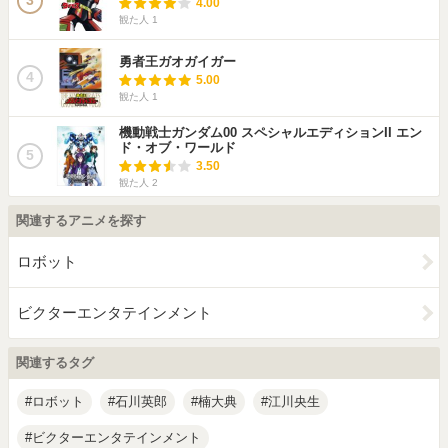
3
4.00
観た人
1
勇者王ガオガイガー
4
5.00
観た人
1
機動戦士ガンダム00 スペシャルエディションII エン
ド・オブ・ワールド
5
3.50
観た人
2
関連するアニメを探す
ロボット
ビクターエンタテインメント
関連するタグ
ロボット
石川英郎
楠大典
江川央生
ビクターエンタテインメント