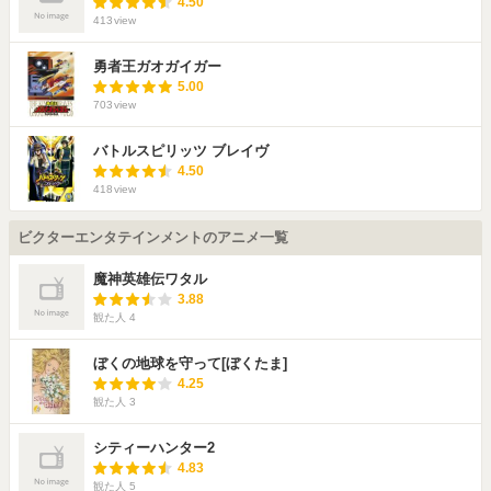
4.50
413
view
勇者王ガオガイガー
5.00
703
view
バトルスピリッツ ブレイヴ
4.50
418
view
ビクターエンタテインメントのアニメ一覧
魔神英雄伝ワタル
3.88
観た人
4
ぼくの地球を守って[ぼくたま]
4.25
観た人
3
シティーハンター2
4.83
観た人
5