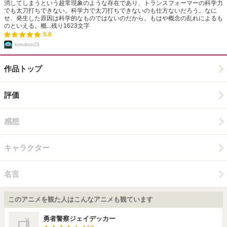
消してしまうという超常現象のような存在であり、トランスフォーマーの科学力
でも太刀打ちできない。科学力で太刀打ちできないのも仕方ないだろう。なに
せ、発生した原因は科学的なものではないのだから。もはや概念の乱れによるも
のといえる。概...
残り
1623
文字
5.0
komatosi23
作品トップ
評価
感想
キャラクター
名言
このアニメを観た人はこんなアニメも観ています
勇者警察ジェイデッカー