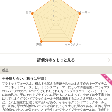
4
3
2
音楽
ストーリー
1
0
声優
キャラクター
評価分布をもっと見る
感想
PICKUP
手を取り合い、救うは宇宙！
プラネットフォースよ、概念すら変える奇跡を見せたまえ本作のキーアイテム
「プラネットフォース」は、トランスフォーマーにとっての創造主・プライマス
のスパークの欠片。4つに分けられたそれらをチップスクウェアというアイテム
にはめ込み、更にそれをプライマスに授けることによって、やがては全宇宙を無
にしてしまうグランドブラックホールを完全消去することさえ可能となる。た
だ、これは厳密には違う意味合いがある。そもそもグランドブラックホールと
は、正義と悪の力関係のバランスが崩れたことで生じた歪みである。正義と悪の
力関係のバランスが乱れたことで発生したグランドブラックホールは、"時間"を