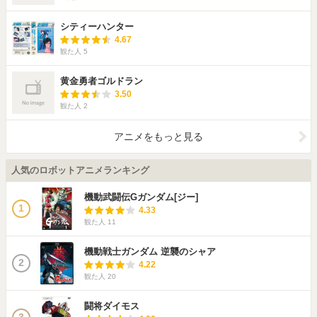
シティーハンター
4.67
観た人
5
黄金勇者ゴルドラン
3.50
観た人
2
アニメをもっと見る
人気のロボットアニメランキング
機動武闘伝Gガンダム[ジー]
1
4.33
観た人
11
機動戦士ガンダム 逆襲のシャア
2
4.22
観た人
20
闘将ダイモス