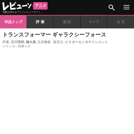
検索
アニメ
理解が深まるアニメレビューサイト
作品トップ
評価
感想
キャラ
名言
トランスフォーマー ギャラクシーフォース
声優
石川英郎
､
楠大典
､
江川央生
販売元
ビクターエンタテインメント
ジャンル
ロボット