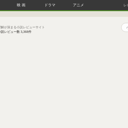
映画
ドラマ
アニメ
レ
理解が深まる小説レビューサイト
小説レビュー数
3,368件