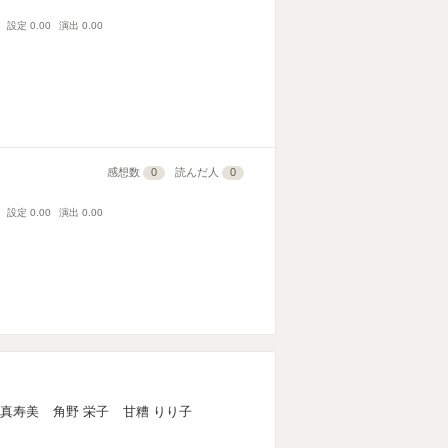
設定
0.00
演出
0.00
感想数
0
読んだ人
0
設定
0.00
演出
0.00
 真寿美
角野 栄子
甘糟 りり子