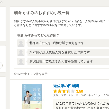
すみ
朝倉 かすみのおすすめ小説一覧
朝倉 かすみの人気小説から新作小説まで全12作品を、人気の高い順に
と評価をもとにおすすめの小説をご紹介しています。
朝倉 かすみってどんな作家？
北海道在住です 昭和歌謡が大好きです
第72回小説現代新人賞を受賞した作家です
。
第30回吉川英治文学新人賞を受賞しています
作品検索
全
12
件中 1～12件を表示
遊佐家の四週間
3.50
3.50
文章力
3.50
ストーリー
3.00
キャラクター
3.50
どこにつれていかれたのかよくわか
提灯お岩が遊佐家にやってきた朝倉かす