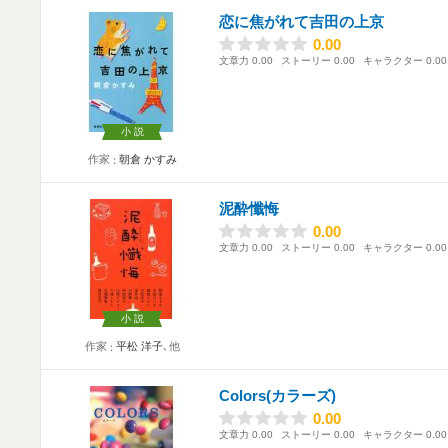
恋に焦がれて吉田の上京
0.00
0.00
文章力
0.00
ストーリー
0.00
キャラクター
0.00
小説
作家
朝倉 かすみ
泥酔懺悔
0.00
0.00
文章力
0.00
ストーリー
0.00
キャラクター
0.00
小説
作家
平松 洋子
､他
Colors(カラーズ)
0.00
0.00
文章力
0.00
ストーリー
0.00
キャラクター
0.00