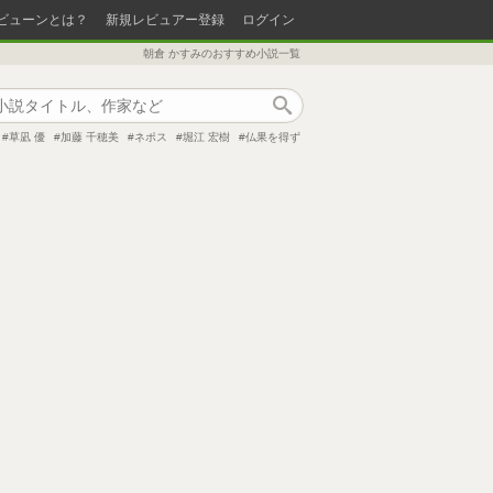
ビューンとは？
新規レビュアー登録
ログイン
朝倉 かすみのおすすめ小説一覧
作品検索
草凪 優
加藤 千穂美
ネポス
堀江 宏樹
仏果を得ず