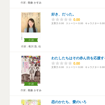
作家
朝倉 かすみ
好き、だった。
0.00
0.00
文章力
0.00
ストーリー
0.00
キャラクター
0.00
小説
作家
有川 浩
､他
わたしたちはその赤ん坊を応援す
0.00
0.00
文章力
0.00
ストーリー
0.00
キャラクター
0.00
小説
作家
朝倉 かすみ
恋のかたち、愛のいろ