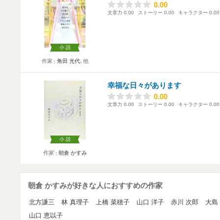
0.00
0.00
文章力
0.00
ストーリー
0.00
キャラクター
0.00
小説
作家
角田 光代
､他
幸福な日々があります
0.00
0.00
文章力
0.00
ストーリー
0.00
キャラクター
0.00
小説
作家
朝倉 かすみ
朝倉 かすみが好きな人におすすめの作家
北方謙三
林 真理子
上橋 菜穂子
山口 洋子
赤川 次郎
大島
山口 恵以子