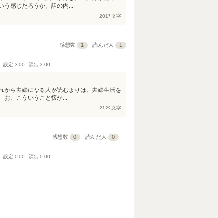
う感じだろうか。話の内...
2017
文字
感想数
1
読んだ人
1
設定
3.00
演出
3.00
れから夫婦になる人が読むよりは、夫婦生活を
お、こういうこと懐か...
2129
文字
感想数
0
読んだ人
0
設定
0.00
演出
0.00