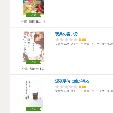
小説
作家
藤田 宜永
､他
玩具の言い分
0.00
0.00
文章力
0.00
ストーリー
0.00
キャラクター
0.00
小説
作家
朝倉 かすみ
深夜零時に鐘が鳴る
0.00
0.00
文章力
0.00
ストーリー
0.00
キャラクター
0.00
小説