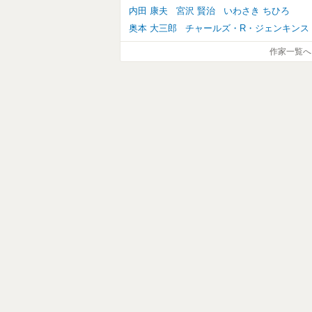
内田 康夫
宮沢 賢治
いわさき ちひろ
奥本 大三郎
チャールズ・R・ジェンキンス
作家一覧へ