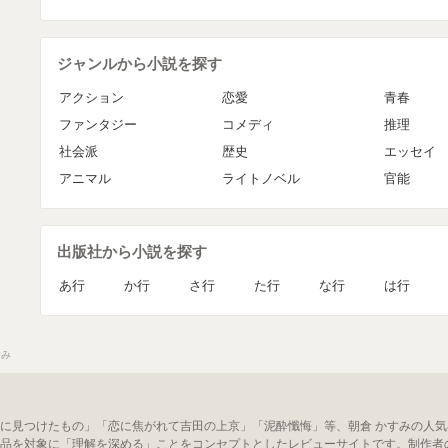
ジャンルから小説を探す
アクション
恋愛
青春
ファンタジー
コメディ
推理
社会派
歴史
エッセイ
アニマル
ライトノベル
官能
出版社から小説を探す
あ行
か行
さ行
た行
な行
は行
すみ
に見つけたもの」「恋に焦がれて吉田の上京」「泥酔懺悔」等、朝倉 かすみの人気
品を対象に「理解を深める」ことをコンセプトとしたレビューサイトです。制作者