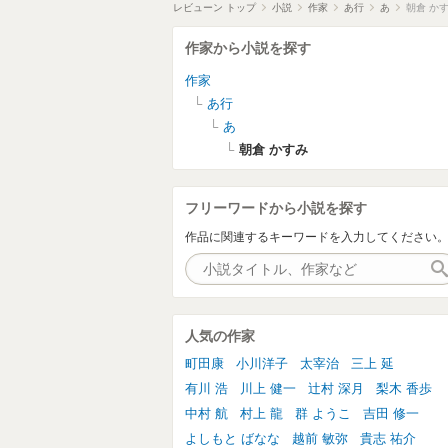
レビューン トップ
小説
作家
あ行
あ
朝倉 か
作家から小説を探す
作家
あ行
あ
朝倉 かすみ
フリーワードから小説を探す
作品に関連するキーワードを入力してください
人気の作家
町田康
小川洋子
太宰治
三上 延
有川 浩
川上 健一
辻村 深月
梨木 香歩
中村 航
村上 龍
群 ようこ
吉田 修一
よしもと ばなな
越前 敏弥
貴志 祐介