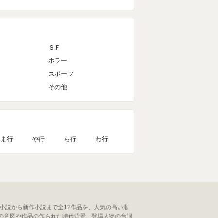
ＳＦ
ホラー
スポーツ
その他
ま行
や行
ら行
わ行
小説から新作小説まで全12作品を、人気の高い順
の意図や作品の作られた時代背景、登場人物の台詞