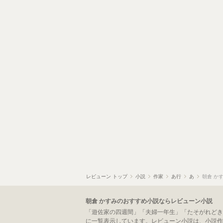
レビューン トップ
小説
作家
あ行
あ
朝倉 か
朝倉 かすみのおすすめ小説ならレビューン小説
「遊佐家の四週間」「夫婦一年生」「たそがれどき
に一覧表示しています。レビューン小説は、小説作