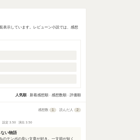
一覧表示しています。レビューン小説では、感想
人気順
新着感想順
感想数順
評価順
感想数
1
読んだ人
2
設定
3.50
演出
3.50
らない物語
みのテンポの良い文章が好き。一文節が短く