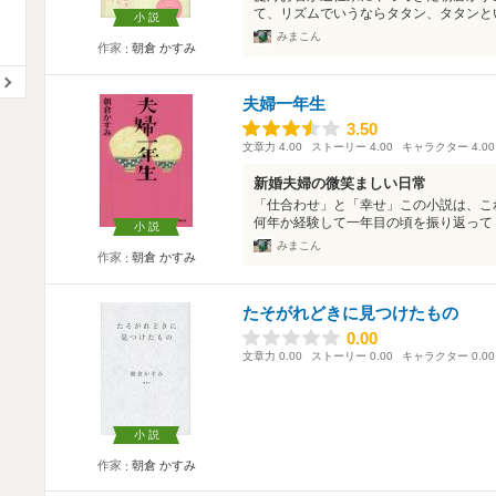
て、リズムでいうならタタン、タタンとい
小説
みまこん
作家
朝倉 かすみ
夫婦一年生
3.50
3.50
文章力
4.00
ストーリー
4.00
キャラクター
4.00
新婚夫婦の微笑ましい日常
「仕合わせ」と「幸せ」この小説は、こ
何年か経験して一年目の頃を振り返って「
小説
みまこん
作家
朝倉 かすみ
たそがれどきに見つけたもの
0.00
0.00
文章力
0.00
ストーリー
0.00
キャラクター
0.00
小説
作家
朝倉 かすみ