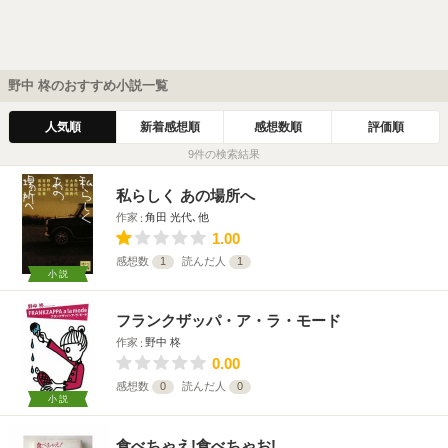
野中 柊のおすすめ小説一覧
人気順
新着感想順
感想数順
評価順
9件の検索結果
私らしく あの場所へ
作家
角田 光代､他
1.00
感想数
1
読んだ人
1
小説
フランクザッパ・ア・ラ・モード
作家
野中 柊
0.00
感想数
0
読んだ人
0
小説
食べちゃえ!食べちゃお!