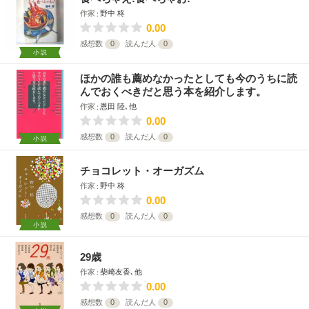
作家
野中 柊
0.00
感想数
0
読んだ人
0
小説
ほかの誰も薦めなかったとしても今のうちに読
んでおくべきだと思う本を紹介します。
作家
恩田 陸､他
0.00
感想数
0
読んだ人
0
小説
チョコレット・オーガズム
作家
野中 柊
0.00
感想数
0
読んだ人
0
小説
29歳
作家
柴崎友香､他
0.00
感想数
0
読んだ人
0