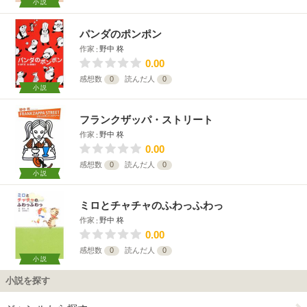
小説
パンダのポンポン
作家
野中 柊
0.00
感想数
0
読んだ人
0
小説
フランクザッパ・ストリート
作家
野中 柊
0.00
感想数
0
読んだ人
0
小説
ミロとチャチャのふわっふわっ
作家
野中 柊
0.00
感想数
0
読んだ人
0
小説
小説を探す