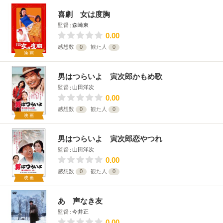
喜劇 女は度胸
監督
森崎東
0.00
感想数
0
観た人
0
映画
男はつらいよ 寅次郎かもめ歌
監督
山田洋次
0.00
感想数
0
観た人
0
映画
男はつらいよ 寅次郎恋やつれ
監督
山田洋次
0.00
感想数
0
観た人
0
映画
あゝ声なき友
監督
今井正
0.00