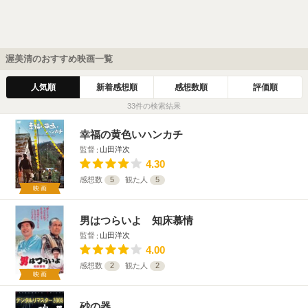
渥美清のおすすめ映画一覧
人気順
新着感想順
感想数順
評価順
33件の検索結果
幸福の黄色いハンカチ
監督
山田洋次
4.30
感想数
5
観た人
5
映画
男はつらいよ 知床慕情
監督
山田洋次
4.00
感想数
2
観た人
2
映画
砂の器