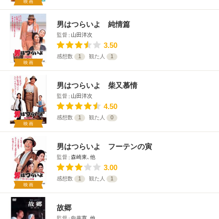
映画
男はつらいよ 純情篇
監督
山田洋次
3.50
感想数
1
観た人
1
映画
男はつらいよ 柴又慕情
監督
山田洋次
4.50
感想数
1
観た人
0
映画
男はつらいよ フーテンの寅
監督
森崎東､他
3.00
感想数
1
観た人
1
映画
故郷
監督
向井寛､他