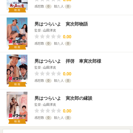
感想数
0
観た人
0
映画
男はつらいよ 寅次郎物語
監督
山田洋次
0.00
感想数
0
観た人
0
映画
男はつらいよ 拝啓 車寅次郎様
監督
山田洋次
0.00
感想数
0
観た人
0
映画
男はつらいよ 寅次郎の縁談
監督
山田洋次
0.00
感想数
0
観た人
0
映画