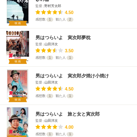
監督
野村芳太郎
4.50
感想数
1
観た人
2
映画
男はつらいよ 寅次郎夢枕
監督
山田洋次
3.50
感想数
1
観た人
1
映画
男はつらいよ 寅次郎夕焼け小焼け
監督
山田洋次
4.50
感想数
1
観た人
1
映画
男はつらいよ 旅と女と寅次郎
監督
山田洋次
4.00
感想数
1
観た人
1