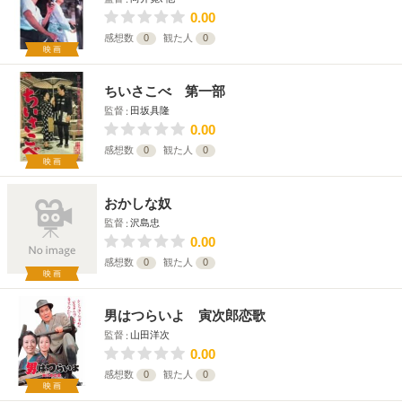
0.00
感想数
0
観た人
0
映画
ちいさこべ 第一部
監督
田坂具隆
0.00
感想数
0
観た人
0
映画
おかしな奴
監督
沢島忠
0.00
感想数
0
観た人
0
映画
男はつらいよ 寅次郎恋歌
監督
山田洋次
0.00
感想数
0
観た人
0
映画