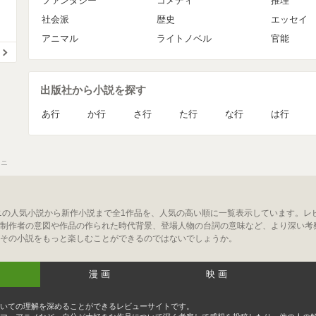
ファンタジー
コメディ
推理
社会派
歴史
エッセイ
アニマル
ライトノベル
官能
出版社から小説を探す
あ行
か行
さ行
た行
な行
は行
オニ
ニの人気小説から新作小説まで全1作品を、人気の高い順に一覧表示しています。レ
制作者の意図や作品の作られた時代背景、登場人物の台詞の意味など、より深い考
その小説をもっと楽しむことができるのではないでしょうか。
漫画
映画
いての理解を深めることができるレビューサイトです。