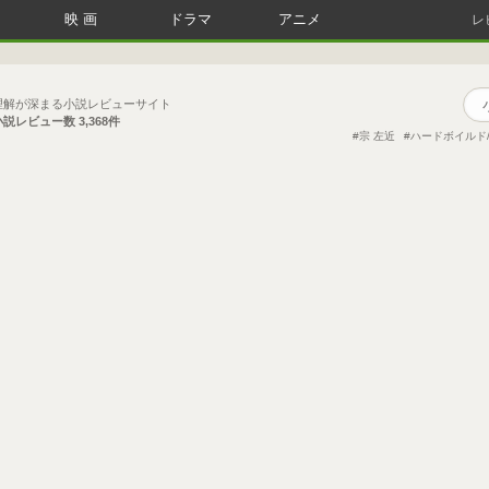
映画
ドラマ
アニメ
レ
理解が深まる小説レビューサイト
小説レビュー数
3,368件
宗 左近
ハードボイルド