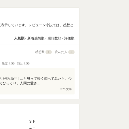
覧表示しています。レビューン小説では、感想と
人気順
新着感想順
感想数順
評価順
感想数
1
読んだ人
2
設定
4.50
演出
4.50
んだ記憶が！…と思って軽く調べてみたら、今
びっくり。人間に愛さ...
375
文字
ＳＦ