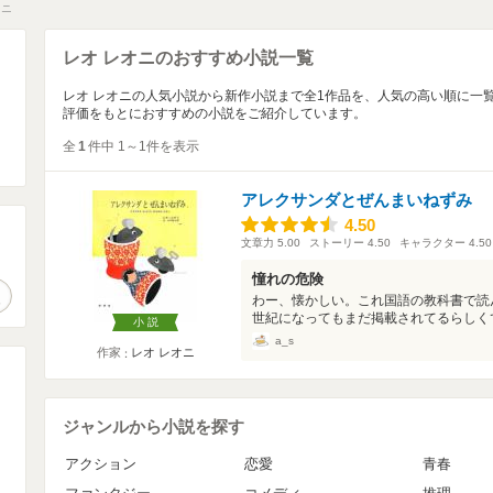
オニ
レオ レオニのおすすめ小説一覧
レオ レオニの人気小説から新作小説まで全1作品を、人気の高い順に一
評価をもとにおすすめの小説をご紹介しています。
全
1
件中 1～1件を表示
アレクサンダとぜんまいねずみ
4.50
4.50
文章力
5.00
ストーリー
4.50
キャラクター
4.50
。
憧れの危険
作品検索
わー、懐かしい。これ国語の教科書で読
世紀になってもまだ掲載されてるらしくて
小説
a_s
作家
レオ レオニ
ジャンルから小説を探す
アクション
恋愛
青春