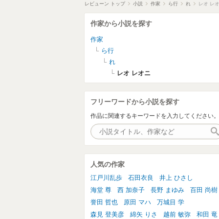
レビューン トップ
小説
作家
ら行
れ
レオ レ
作家から小説を探す
作家
ら行
れ
レオ レオニ
フリーワードから小説を探す
作品に関連するキーワードを入力してください
人気の作家
江戸川乱歩
石田衣良
井上 ひさし
海堂 尊
西 加奈子
長野 まゆみ
百田 尚樹
誉田 哲也
原田 マハ
万城目 学
森見 登美彦
綿矢 りさ
越前 敏弥
和田 竜