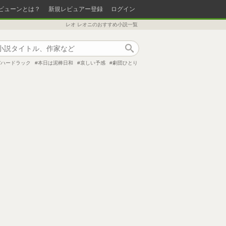
ビューンとは？
新規レビュアー登録
ログイン
レオ レオニのおすすめ小説一覧
作品検索
/ハードラック
本日は泥棒日和
哀しい予感
劇団ひとり