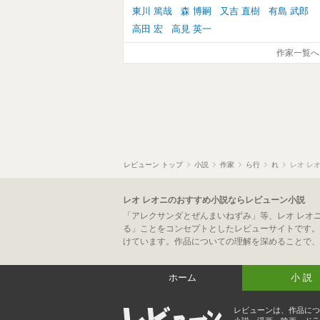
東川 篤哉
森 博嗣
又吉 直樹
有島 武郎
高田 宏
高見 英一
作家一覧へ
レビューン トップ
小説
作家
ら行
れ
レオ レ
レオ レオニのおすすめ小説ならレビューン小説
「アレクサンダとぜんまいねずみ」等、レオ レオ
る」ことをコンセプトとしたレビューサイトです。
けています。作品についての理解を深めることで、
ホーム
小説
レビューンは、作品につ