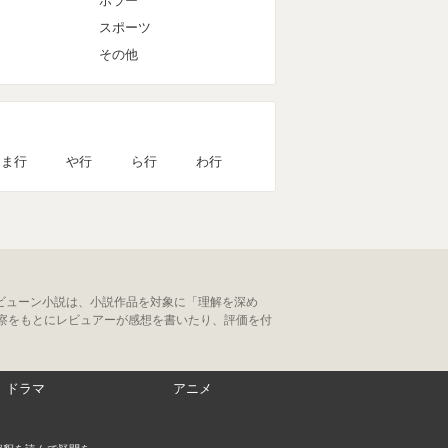
ホラー
スポーツ
その他
ま行
や行
ら行
わ行
ビューン小説は、小説作品を対象に「理解を深め
察をもとにレビュアーが感想を書いたり、評価を付
ドラマ
アニメ