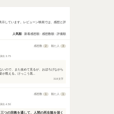
表示しています。レビューン映画では、感想と評
人気順
新着感想順
感想数順
評価順
感想数
2
観た人
3
演出
3.75
ないので、また改めて見るが、おぼろげながら
が甦える。けっこう黒...
318
文字
感想数
1
観た人
1
演出
4.50
う三つの宗教を通して、人間の死生観を深く