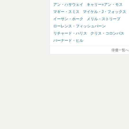
アン・ハサウェイ
キャリー=アン・モス
マギー・スミス
マイケル・J・フォックス
イーサン・ホーク
メリル・ストリープ
ローレンス・フィッシュバーン
リチャード・ハリス
クリス・コロンバス
バーナード・ヒル
俳優一覧へ