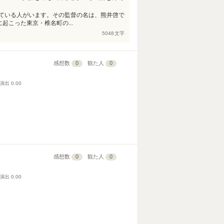
ている人がいます。その監督の名は、熊井啓で
に起こった東京・椎名町の...
5048
文字
感想数
0
観た人
0
演出
0.00
感想数
0
観た人
0
演出
0.00