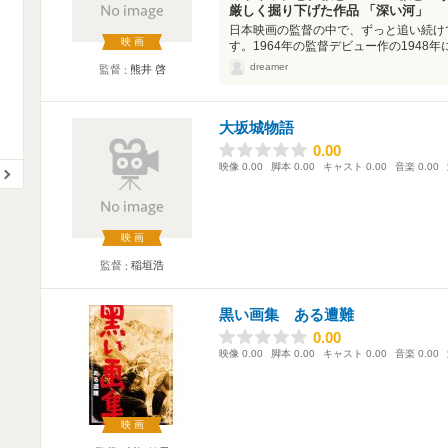
厳しく掘り下げた作品 「深い河」
日本映画の監督の中で、ずっと追い続け
映画
す。1964年の監督デビュー作の1948年
dreamer
監督
熊井 啓
大坂城物語
0.00
0.00
映像
0.00
脚本
0.00
キャスト
0.00
音楽
0.00
映画
監督
稲垣浩
黒い画集 ある遭難
0.00
0.00
映像
0.00
脚本
0.00
キャスト
0.00
音楽
0.00
映画