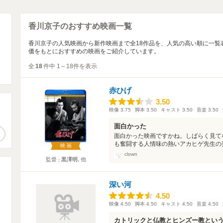
香川京子のおすすめ映画一覧
香川京子の人気映画から新作映画まで全18作品を、人気の高い順に一覧
価をもとにおすすめの映画をご紹介しています。
全
18
件中 1～18件を表示
赤ひげ
3.50
3.50
映像
3.75
脚本
3.50
キャスト
3.50
音楽
3.50
。
面白かった
作品検索
面白かった映画ですかね。しばらく見て
も奮闘する人情味の熱いアカヒゲ先生の姿
映画
clown
監督
黒澤明
､他
深い河
4.50
4.50
映像
4.50
脚本
4.50
キャスト
4.50
音楽
4.50
カトリックと仏教とヒンズー教とい