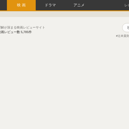
映画
ドラマ
アニメ
レ
理解が深まる映画レビューサイト
映画レビュー数
5,785件
辻本貴