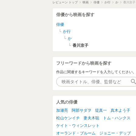
レビューン トップ
映画
俳優
か行
か
香川京子
俳優から映画を探す
俳優
か行
か
香川京子
フリーワードから映画を探す
作品に関連するキーワードを入力してください
人気の俳優
加瀬亮
阿部サダヲ
堤真一
真木よう子
松山ケンイチ
妻夫木聡
トム・ハンクス
ケイト・ウィンスレット
オーランド・ブルーム
ジョニー・デップ