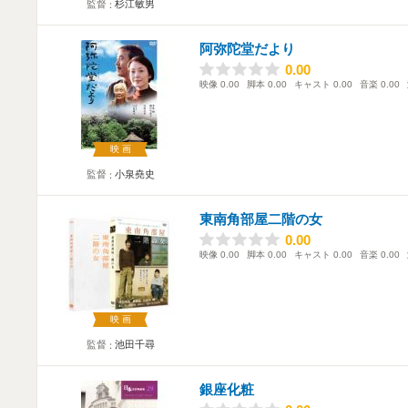
監督
杉江敏男
阿弥陀堂だより
0.00
0.00
映像
0.00
脚本
0.00
キャスト
0.00
音楽
0.00
映画
監督
小泉堯史
東南角部屋二階の女
0.00
0.00
映像
0.00
脚本
0.00
キャスト
0.00
音楽
0.00
映画
監督
池田千尋
銀座化粧