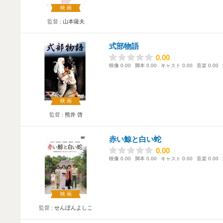
映画
監督
山本薩夫
式部物語
0.00
0.00
映像
0.00
脚本
0.00
キャスト
0.00
音楽
0.00
映画
監督
熊井 啓
赤い鯨と白い蛇
0.00
0.00
映像
0.00
脚本
0.00
キャスト
0.00
音楽
0.00
映画
監督
せんぼんよしこ