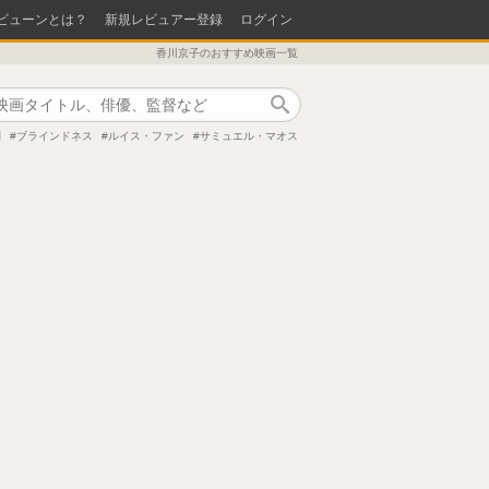
ビューンとは？
新規レビュアー登録
ログイン
香川京子のおすすめ映画一覧
作品検索
則
ブラインドネス
ルイス・ファン
サミュエル・マオス