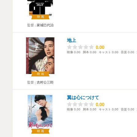
映画
監督
家城巳代治
地上
0.00
0.00
映像
0.00
脚本
0.00
キャスト
0.00
音楽
0.00
映画
監督
吉村公三郎
翼は心につけて
0.00
0.00
映像
0.00
脚本
0.00
キャスト
0.00
音楽
0.00
映画