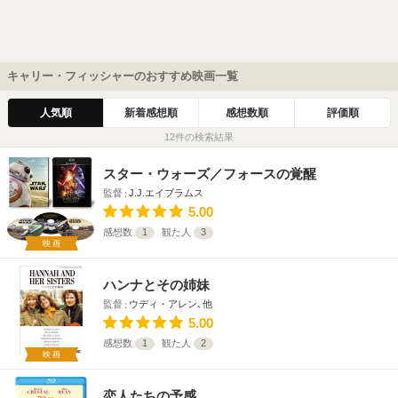
キャリー・フィッシャーのおすすめ映画一覧
人気順
新着感想順
感想数順
評価順
12件の検索結果
スター・ウォーズ／フォースの覚醒
監督
J.J.エイブラムス
5.00
感想数
1
観た人
3
映画
ハンナとその姉妹
監督
ウディ・アレン､他
5.00
感想数
1
観た人
2
映画
恋人たちの予感