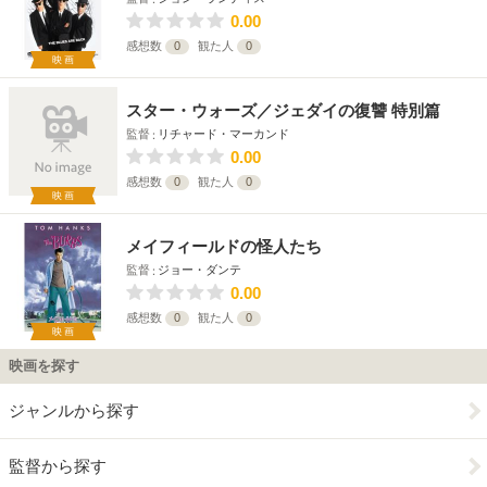
0.00
感想数
0
観た人
0
映画
スター・ウォーズ／ジェダイの復讐 特別篇
監督
リチャード・マーカンド
0.00
感想数
0
観た人
0
映画
メイフィールドの怪人たち
監督
ジョー・ダンテ
0.00
感想数
0
観た人
0
映画
映画を探す
ジャンルから探す
監督から探す