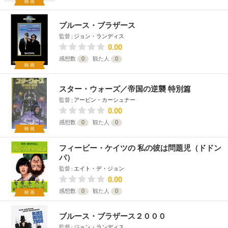
映画
ブルース・ブラザース
監督
ジョン・ランディス
0.00
感想数
0
観た人
0
映画
スター・ウォーズ／帝国の逆襲 特別篇
監督
アービン・カーシュナー
0.00
感想数
0
観た人
0
映画
フィービー・ケイツの 私の彼は問題児（ドドン
パ）
監督
エイト・デ・ジョン
0.00
感想数
0
観た人
0
映画
ブルース・ブラザース２０００
監督
ジョン・ランディス