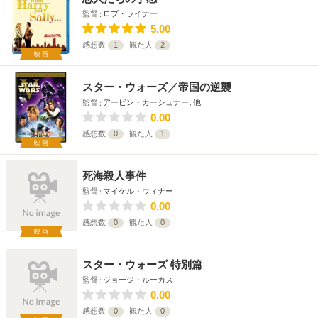
監督
ロブ・ライナー
5.00
感想数
1
観た人
2
映画
スター・ウォーズ／帝国の逆襲
監督
アービン・カーシュナー､他
0.00
感想数
0
観た人
1
映画
死海殺人事件
監督
マイケル・ウィナー
0.00
感想数
0
観た人
0
映画
スター・ウォーズ 特別篇
監督
ジョージ・ルーカス
0.00
感想数
0
観た人
0