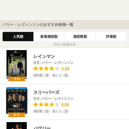
バリー・レヴィンソンのおすすめ映画一覧
人気順
新着感想順
感想数順
評価順
15件の検索結果
レインマン
監督
バリー・レヴィンソン
4.34
感想数
5
観た人
5
映画
スリーパーズ
監督
バリー・レヴィンソン
4.00
感想数
2
観た人
2
映画
バグジー