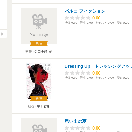
パルコ フィクション
0.00
0.00
映像
0.00
脚本
0.00
キャスト
0.00
音楽
0.00
映画
監督
矢口史靖
､他
Dressing Up ドレッシングアッ
0.00
0.00
映像
0.00
脚本
0.00
キャスト
0.00
音楽
0.00
映画
監督
安川有果
思い出の夏
0.00
0.00