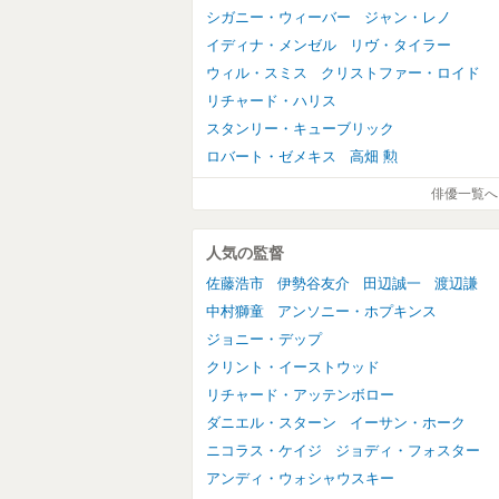
シガニー・ウィーバー
ジャン・レノ
イディナ・メンゼル
リヴ・タイラー
ウィル・スミス
クリストファー・ロイド
リチャード・ハリス
スタンリー・キューブリック
ロバート・ゼメキス
高畑 勲
俳優一覧へ
人気の監督
佐藤浩市
伊勢谷友介
田辺誠一
渡辺謙
中村獅童
アンソニー・ホプキンス
ジョニー・デップ
クリント・イーストウッド
リチャード・アッテンボロー
ダニエル・スターン
イーサン・ホーク
ニコラス・ケイジ
ジョディ・フォスター
アンディ・ウォシャウスキー