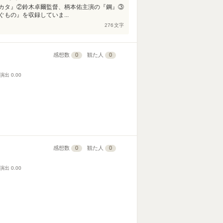
カタ』②鈴木卓爾監督、柄本佑主演の『鋼』③
もの』を収録していま...
276
文字
感想数
0
観た人
0
演出
0.00
感想数
0
観た人
0
演出
0.00