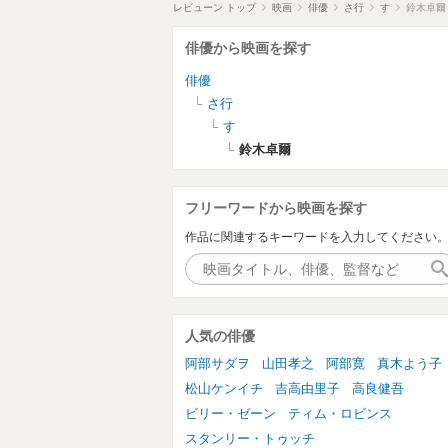
レビューン トップ
映画
俳優
さ行
す
鈴木卓爾
俳優から映画を探す
俳優
さ行
す
鈴木卓爾
フリーワードから映画を探す
作品に関連するキーワードを入力してください
人気の俳優
阿部サダヲ
山田孝之
阿部寛
真木よう子
松山ケンイチ
吉高由里子
高良健吾
ビリー・ゼーン
ティム・ロビンス
スタンリー・トゥッチ