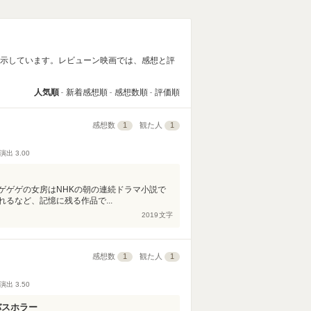
表示しています。レビューン映画では、感想と評
人気順
新着感想順
感想数順
評価順
感想数
1
観た人
1
演出
3.00
ゲゲゲの女房はNHKの朝の連続ドラマ小説で
るなど、記憶に残る作品で...
2019
文字
感想数
1
観た人
1
演出
3.50
バスホラー