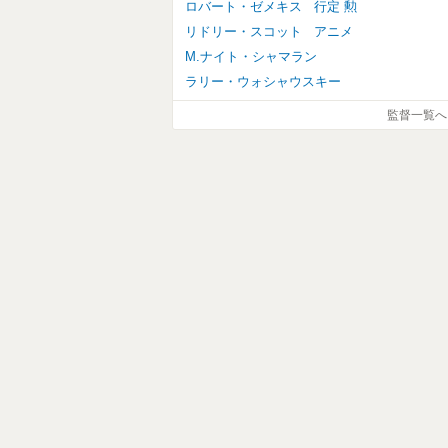
ロバート・ゼメキス
行定 勲
リドリー・スコット
アニメ
M.ナイト・シャマラン
ラリー・ウォシャウスキー
監督一覧へ