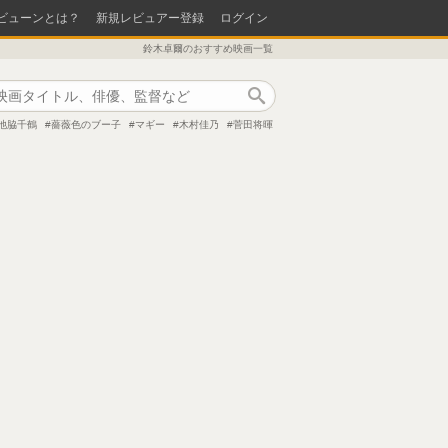
ビューンとは？
新規レビュアー登録
ログイン
鈴木卓爾のおすすめ映画一覧
作品検索
池脇千鶴
薔薇色のブー子
マギー
木村佳乃
菅田将暉