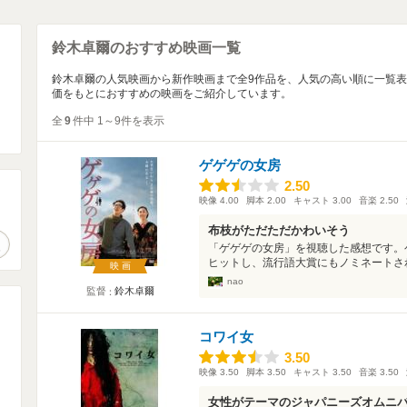
鈴木卓爾のおすすめ映画一覧
鈴木卓爾の人気映画から新作映画まで全9作品を、人気の高い順に一覧
価をもとにおすすめの映画をご紹介しています。
全
9
件中 1～9件を表示
ゲゲゲの女房
2.50
2.50
映像
4.00
脚本
2.00
キャスト
3.00
音楽
2.50
。
布枝がただただかわいそう
作品検索
「ゲゲゲの女房」を視聴した感想です。
ヒットし、流行語大賞にもノミネートされ
映画
nao
監督
鈴木卓爾
コワイ女
3.50
3.50
映像
3.50
脚本
3.50
キャスト
3.50
音楽
3.50
女性がテーマのジャパニーズオムニ