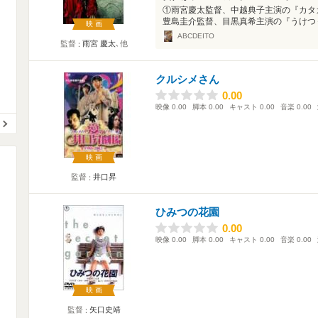
①雨宮慶太監督、中越典子主演の『カタ
豊島圭介監督、目黒真希主演の『うけつぐ
映画
ABCDEITO
監督
雨宮 慶太
､他
クルシメさん
0.00
0.00
映像
0.00
脚本
0.00
キャスト
0.00
音楽
0.00
映画
監督
井口昇
ひみつの花園
0.00
0.00
映像
0.00
脚本
0.00
キャスト
0.00
音楽
0.00
映画
監督
矢口史靖