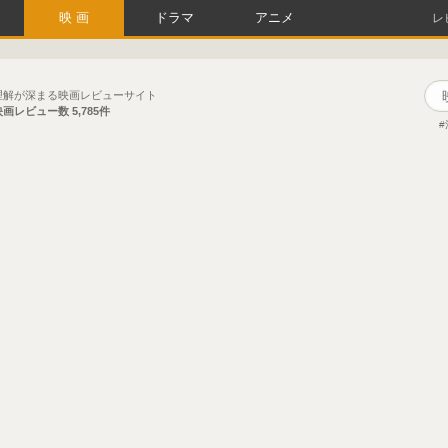
映画
ドラマ
アニメ
レ
理解が深まる映画レビューサイト
映画レビュー数
5,785件