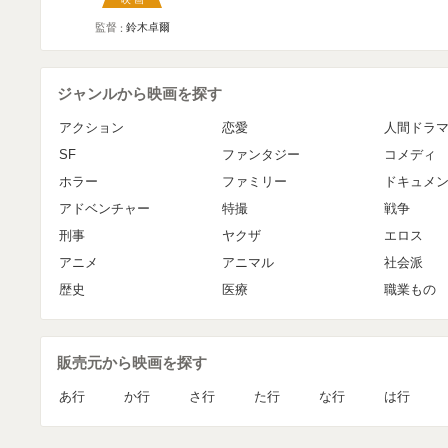
監督
鈴木卓爾
ジャンルから映画を探す
アクション
恋愛
人間ドラ
SF
ファンタジー
コメディ
ホラー
ファミリー
ドキュメ
アドベンチャー
特撮
戦争
刑事
ヤクザ
エロス
アニメ
アニマル
社会派
歴史
医療
職業もの
販売元から映画を探す
あ行
か行
さ行
た行
な行
は行