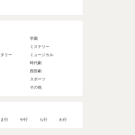
マ
学園
ミステリー
ンタリー
ミュージカル
時代劇
西部劇
スポーツ
その他
ま行
や行
ら行
わ行