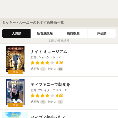
ミッキー・ルーニーのおすすめ映画一覧
人気順
新着感想順
感想数順
評価順
13件の検索結果
ナイト ミュージアム
監督
ショーン・レヴィ
4.36
感想数
7
観た人
15
映画
ティファニーで朝食を
監督
ブレイク・エドワーズ
4.00
感想数
4
観た人
4
映画
ベイブ／都会へ行く