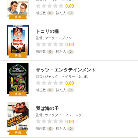
0.00
感想数
0
観た人
0
映画
トコリの橋
監督
マーク・ロブソン
0.00
感想数
0
観た人
0
映画
ザッツ・エンタテインメント
監督
ジャック・ヘイリー・Jr.､他
0.00
感想数
0
観た人
0
映画
我は海の子
監督
ヴィクター・フレミング
0.00
感想数
0
観た人
0
映画