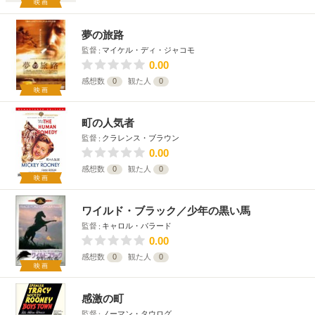
映画
夢の旅路
監督
マイケル・ディ・ジャコモ
0.00
感想数
0
観た人
0
映画
町の人気者
監督
クラレンス・ブラウン
0.00
感想数
0
観た人
0
映画
ワイルド・ブラック／少年の黒い馬
監督
キャロル・バラード
0.00
感想数
0
観た人
0
映画
感激の町
監督
ノーマン・タウログ