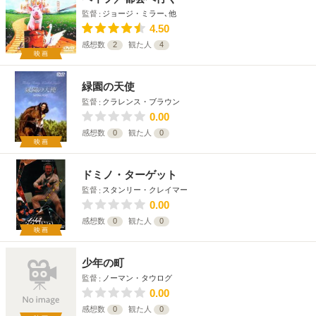
監督
ジョージ・ミラー､他
4.50
感想数
2
観た人
4
映画
緑園の天使
監督
クラレンス・ブラウン
0.00
感想数
0
観た人
0
映画
ドミノ・ターゲット
監督
スタンリー・クレイマー
0.00
感想数
0
観た人
0
映画
少年の町
監督
ノーマン・タウログ
0.00
感想数
0
観た人
0