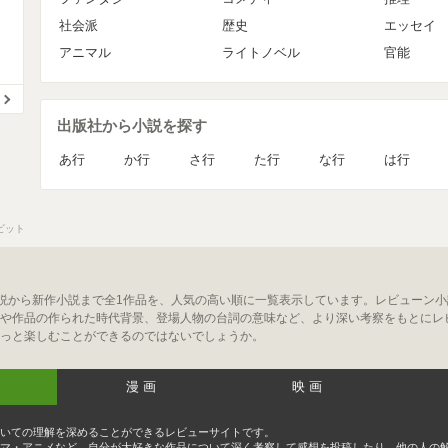
社会派
歴史
エッセイ
アニマル
ライトノベル
官能
出版社から小説を探す
あ行
か行
さ行
た行
な行
は行
ビット
説から新作小説まで全1作品を、人気の高い順に一覧表示しています。レビューン
や作品の作られた時代背景、登場人物の台詞の意味など、より深い考察をもとにレ
っと楽しむことができるのではないでしょうか。
漫画
映画
いての理解を深めることができるレビューサイトです。
マ・アニメなど、自分が大好きな作品について深く考察して感想を投稿したり、他の人の