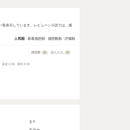
一覧表示しています。レビューン小説では、感
人気順
新着感想順
感想数順
評価順
感想数
0
読んだ人
0
設定
0.00
演出
0.00
ＳＦ
ホラー