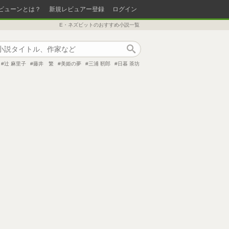
ビューンとは？
新規レビュアー登録
ログイン
E・ネズビットのおすすめ小説一覧
作品検索
辻 麻里子
藤井 繁
美姫の夢
三浦 靭郎
日暮 茶坊