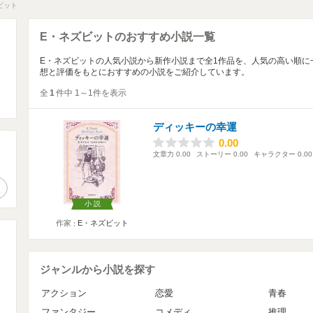
ビット
E・ネズビットのおすすめ小説一覧
E・ネズビットの人気小説から新作小説まで全1作品を、人気の高い順に
想と評価をもとにおすすめの小説をご紹介しています。
全
1
件中 1～1件を表示
ディッキーの幸運
0.00
0.00
文章力
0.00
ストーリー
0.00
キャラクター
0.00
。
作品検索
小説
作家
E・ネズビット
ジャンルから小説を探す
アクション
恋愛
青春
ファンタジー
コメディ
推理