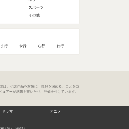
スポーツ
その他
ま行
や行
ら行
わ行
小説は、小説作品を対象に「理解を深める」ことをコ
ビュアーが感想を書いたり、評価を付けています。
ドラマ
アニメ
解釈を読んで疑問を