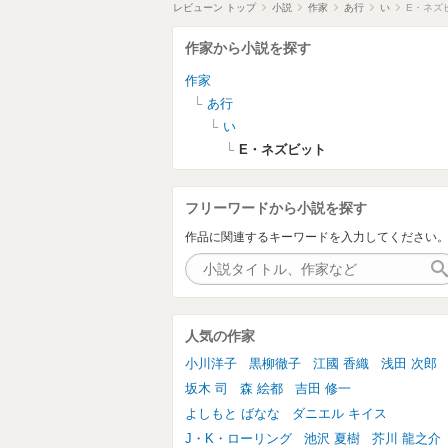
レビューン トップ
小説
作家
あ行
い
E・ネズ
作家から小説を探す
作家
あ行
い
E・ネズビット
フリーワードから小説を探す
作品に関連するキーワードを入力してください
人気の作家
小川洋子
黒柳徹子
江國 香織
浅田 次郎
坂木 司
森 絵都
吉田 修一
よしもと ばなな
ダニエル キイス
J・K・ローリング
池沢 夏樹
芥川 龍之介