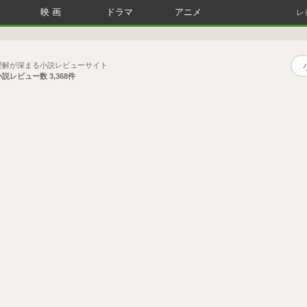
映画
ドラマ
アニメ
レ
理解が深まる小説レビューサイト
小説レビュー数
3,368件