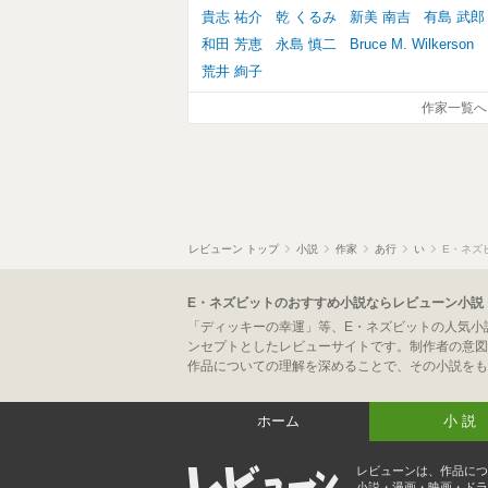
貴志 祐介
乾 くるみ
新美 南吉
有島 武郎
和田 芳恵
永島 慎二
Bruce M. Wilkerson
荒井 絢子
作家一覧へ
レビューン トップ
小説
作家
あ行
い
E・ネズ
E・ネズビットのおすすめ小説ならレビューン小説
「ディッキーの幸運」等、E・ネズビットの人気小
ンセプトとしたレビューサイトです。制作者の意図
作品についての理解を深めることで、その小説をも
ホーム
小説
レビューンは、作品につ
小説・漫画・映画・ドラ