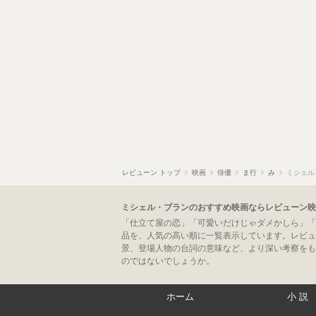
レビューン トップ
映画
俳優
ま行
み
ミシェル
ミシェル・ブランのおすすめ映画ならレビューン映
「仕立て屋の恋」「可愛いだけじゃダメかしら」「
品を、人気の高い順に一覧表示しています。レビュ
景、登場人物の台詞の意味など、より深い考察をも
のではないでしょうか。
ホーム
小説