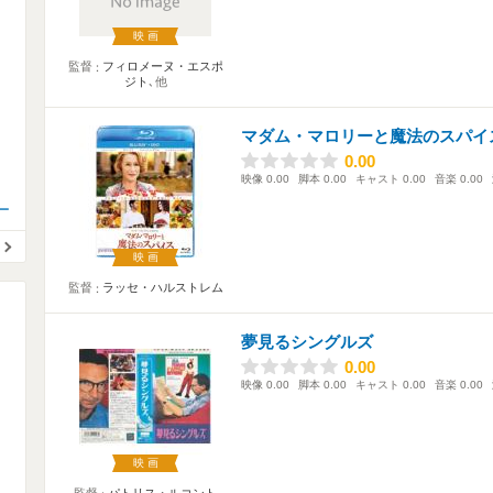
映画
監督
フィロメーヌ・エスポ
ジト
､他
マダム・マロリーと魔法のスパイ
0.00
0.00
映像
0.00
脚本
0.00
キャスト
0.00
音楽
0.00
ー
映画
監督
ラッセ・ハルストレム
夢見るシングルズ
0.00
0.00
映像
0.00
脚本
0.00
キャスト
0.00
音楽
0.00
映画