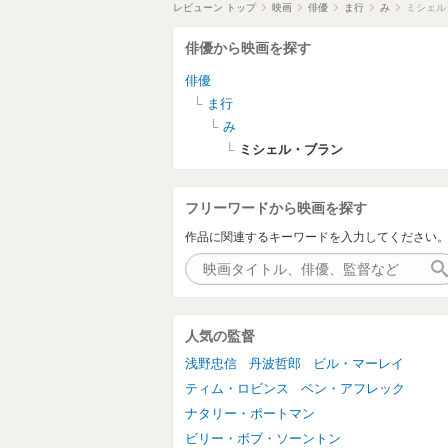
レビューン トップ
映画
俳優
ま行
み
ミシェル
俳優から映画を探す
俳優
ま行
み
ミシェル・ブラン
フリーワードから映画を探す
作品に関連するキーワードを入力してください
人気の監督
浅野忠信
丹波哲郎
ビル・マーレイ
ティム・ロビンス
ベン・アフレック
ナタリー・ポートマン
ビリー・ボブ・ソーントン