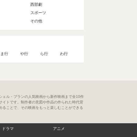
西部劇
スポーツ
その他
ま行
や行
ら行
わ行
シェル・ブランの人気映画から新作映画まで全10作
サイトです。制作者の意図や作品の作られた時代背
めることで、その映画をもっと楽しむことができる
ドラマ
アニメ