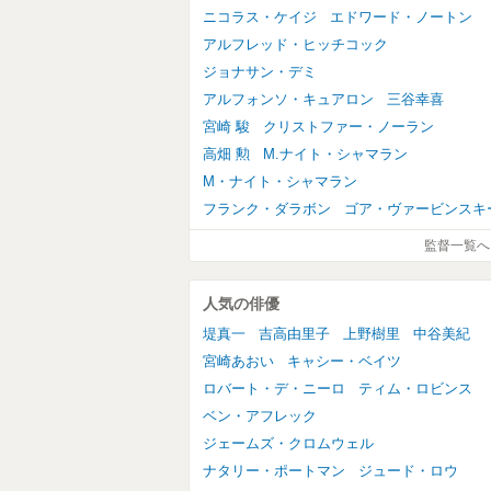
ニコラス・ケイジ
エドワード・ノートン
アルフレッド・ヒッチコック
ジョナサン・デミ
アルフォンソ・キュアロン
三谷幸喜
宮崎 駿
クリストファー・ノーラン
高畑 勲
M.ナイト・シャマラン
M・ナイト・シャマラン
フランク・ダラボン
ゴア・ヴァービンスキ
監督一覧へ
人気の俳優
堤真一
吉高由里子
上野樹里
中谷美紀
宮崎あおい
キャシー・ベイツ
ロバート・デ・ニーロ
ティム・ロビンス
ベン・アフレック
ジェームズ・クロムウェル
ナタリー・ポートマン
ジュード・ロウ