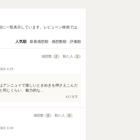
順に一覧表示しています。レビューン映画では、
人気順
新着感想順
感想数順
評価順
感想数
2
観た人
1
演出
4.25
はアンニュイで激しいときめきを押さえこんだ
同じくらい、魅力的な...
417
文字
感想数
0
観た人
0
演出
0.00