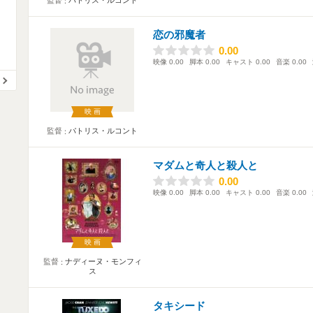
監督
パトリス・ルコント
恋の邪魔者
0.00
0.00
映像
0.00
脚本
0.00
キャスト
0.00
音楽
0.00
映画
監督
パトリス・ルコント
マダムと奇人と殺人と
0.00
0.00
映像
0.00
脚本
0.00
キャスト
0.00
音楽
0.00
映画
監督
ナディーヌ・モンフィ
ス
タキシード