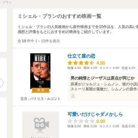
・ブラン
ミシェル・ブランのおすすめ映画一覧
ミシェル・ブランの人気映画から新作映画まで全10作品を、人気の高い
感想と評価をもとにおすすめの映画をご紹介しています。
全
10
件中 1～10件を表示
仕立て屋の恋
4.50
4.50
映像
4.50
脚本
4.25
キャスト
4.50
音楽
4.25
。
男の純情とジーザスは原点が同じか
作品検索
原著がジョルジュ・シムノン、彼の小説
ストーリ展開が素敵だ。シムノンの原作と
映画
監督
パトリス・ルコント
可愛いだけじゃダメかしら
0.00
0.00
映像
0.00
脚本
0.00
キャスト
0.00
音楽
0.00