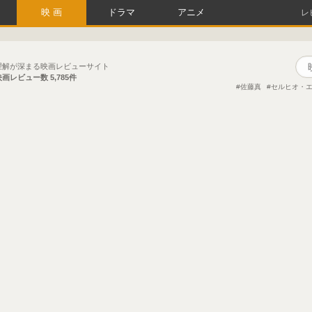
映画
ドラマ
アニメ
レ
理解が深まる映画レビューサイト
映画レビュー数
5,785件
佐藤真
セルヒオ・