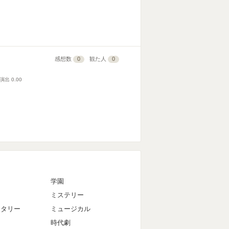
感想数
0
観た人
0
演出
0.00
マ
学園
ミステリー
ンタリー
ミュージカル
時代劇