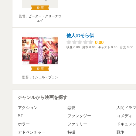
映画
監督
ピーター・グリーナウ
ェイ
他人のそら似
0.00
0.00
映像
0.00
脚本
0.00
キャスト
0.00
音楽
0.00
映画
監督
ミシェル・ブラン
ジャンルから映画を探す
アクション
恋愛
人間ドラ
SF
ファンタジー
コメディ
ホラー
ファミリー
ドキュメ
アドベンチャー
特撮
戦争