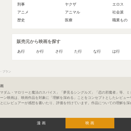
刑事
ヤクザ
エロス
アニメ
アニマル
社会派
歴史
医療
職業もの
販売元から映画を探す
あ行
か行
さ行
た行
な行
は行
・ブラン
画
マダム・マロリーと魔法のスパイス」「夢見るシングルズ」「恋の邪魔者」等、ミ
ーン映画は、映画作品を対象に「理解を深める」ことをコンセプトとしたレビュー
とにレビュアーが感想を書いたり、評価を付けています。作品についての理解を深
漫画
映画