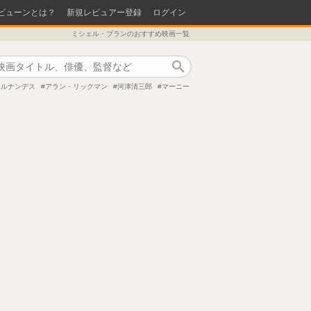
ビューンとは？
新規レビュアー登録
ログイン
ミシェル・ブランのおすすめ映画一覧
作品検索
エルナンデス
アラン・リックマン
河津清三郎
マーニー