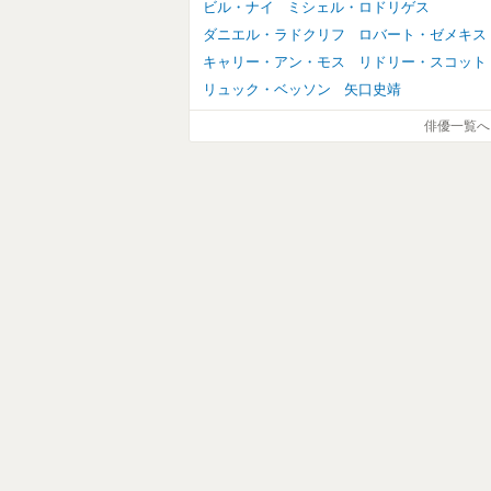
ビル・ナイ
ミシェル・ロドリゲス
ダニエル・ラドクリフ
ロバート・ゼメキス
キャリー・アン・モス
リドリー・スコット
リュック・ベッソン
矢口史靖
俳優一覧へ