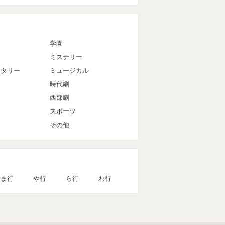
マ
学園
ミステリー
ンタリー
ミュージカル
時代劇
西部劇
スポーツ
その他
ま行
や行
ら行
わ行