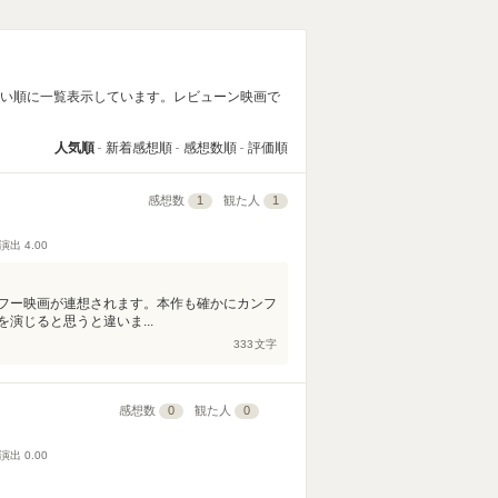
高い順に一覧表示しています。レビューン映画で
人気順
新着感想順
感想数順
評価順
感想数
1
観た人
1
演出
4.00
フー映画が連想されます。本作も確かにカンフ
演じると思うと違いま...
333
文字
感想数
0
観た人
0
演出
0.00