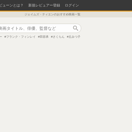
ビューンとは？
新規レビュアー登録
ログイン
ジェイムズ・ティエンのおすすめ映画一覧
作品検索
ー
フランク・フィンレイ
田容承
さくらん
丘みつ子