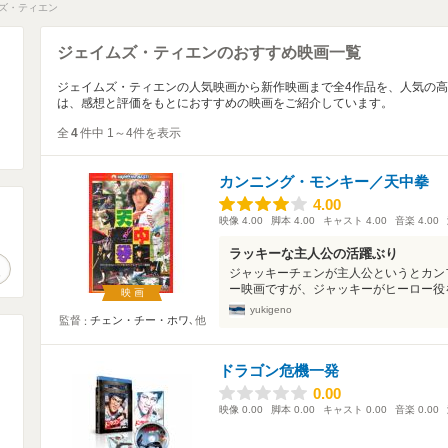
ズ・ティエン
ジェイムズ・ティエンのおすすめ映画一覧
ジェイムズ・ティエンの人気映画から新作映画まで全4作品を、人気の
は、感想と評価をもとにおすすめの映画をご紹介しています。
全
4
件中 1～4件を表示
カンニング・モンキー／天中拳
4.00
4.00
映像
4.00
脚本
4.00
キャスト
4.00
音楽
4.00
。
ラッキーな主人公の活躍ぶり
作品検索
ジャッキーチェンが主人公というとカン
ー映画ですが、ジャッキーがヒーロー役を
映画
yukigeno
監督
チェン・チー・ホワ
､他
ドラゴン危機一発
0.00
0.00
映像
0.00
脚本
0.00
キャスト
0.00
音楽
0.00