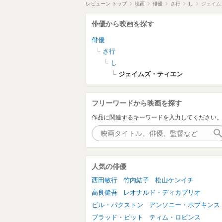
レビューン トップ
映画
俳優
さ行
し
ジェイム
俳優から映画を探す
俳優
さ行
し
ジェイムズ・ティエン
フリーワードから映画を探す
作品に関連するキーワードを入力してください
人気の俳優
西田敏行
竹内結子
松山ケンイチ
高良健吾
レオナルド・ディカプリオ
ビル・パクストン
アンソニー・ホプキンス
ブラッド・ピット
ティム・ロビンス