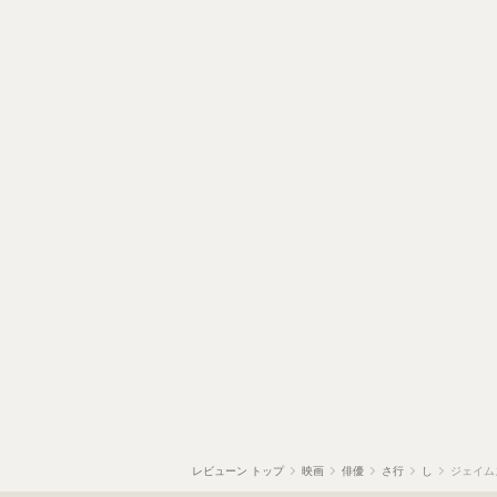
レビューン トップ
映画
俳優
さ行
し
ジェイム