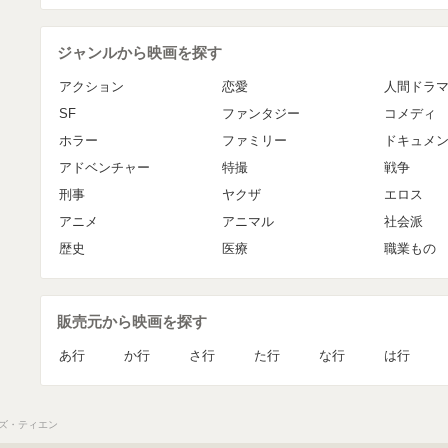
ジャンルから映画を探す
アクション
恋愛
人間ドラ
SF
ファンタジー
コメディ
ホラー
ファミリー
ドキュメ
アドベンチャー
特撮
戦争
刑事
ヤクザ
エロス
アニメ
アニマル
社会派
歴史
医療
職業もの
販売元から映画を探す
あ行
か行
さ行
た行
な行
は行
ズ・ティエン