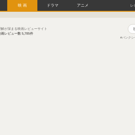
映画
ドラマ
アニメ
レ
理解が深まる映画レビューサイト
映画レビュー数
5,785件
バンクシ