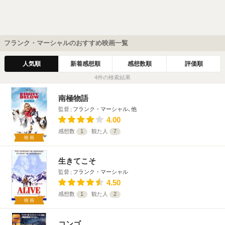
フランク・マーシャルのおすすめ映画一覧
人気順
新着感想順
感想数順
評価順
4件の検索結果
南極物語
監督
フランク・マーシャル､他
4.00
感想数
1
観た人
7
映画
生きてこそ
監督
フランク・マーシャル
4.50
感想数
1
観た人
2
映画
コンゴ