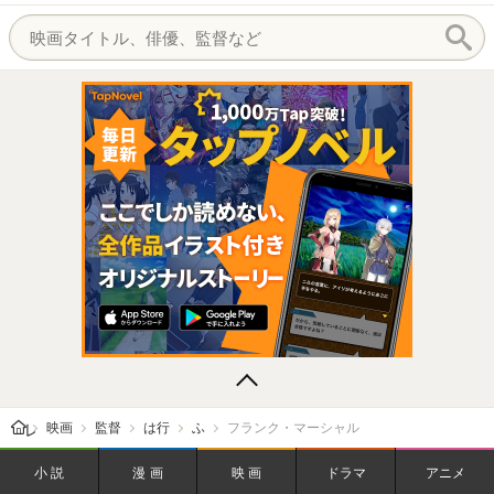
レビューン トップ
映画
監督
は行
ふ
フランク・マーシャル
小説
漫画
映画
ドラマ
アニメ