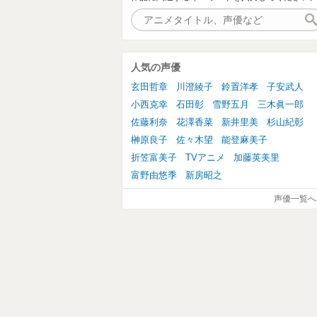
人気の声優
玄田哲章
川澄綾子
鈴置洋孝
子安武人
小西克幸
石田彰
雪野五月
三木眞一郎
佐藤利奈
花澤香菜
新井里美
杉山紀彰
榊原良子
佐々木望
能登麻美子
折笠富美子
TVアニメ
加藤英美里
富野由悠季
新房昭之
声優一覧へ