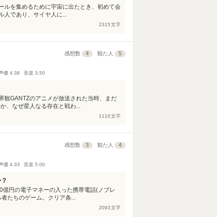
ールを集めるために宇宙に出たとき、初めて会
人であり、サイヤ人に...
2315
文字
感想数
4
観た人
5
声優
4.38
音楽
3.50
観GANTZのアニメが放送された当時、まだ
か、なぜ星人なる存在と戦わ...
1110
文字
感想数
3
観た人
4
声優
4.33
音楽
5.00
か？
0億円の電子マネーの入った携帯電話(ノブレ
者たちのゲーム。クリア条...
2093
文字