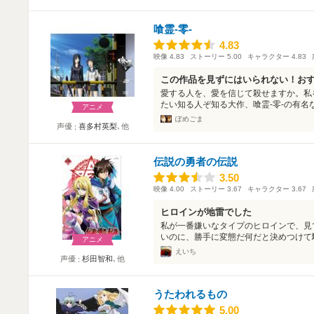
喰霊-零-
4.83
4.83
映像
4.83
ストーリー
5.00
キャラクター
4.83
この作品を見ずにはいられない！おす
愛する人を、愛を信じて殺せますか。私
たい知る人ぞ知る大作、喰霊-零-の有名な
アニメ
ぽめごま
声優
喜多村英梨
､他
伝説の勇者の伝説
3.50
3.50
映像
4.00
ストーリー
3.67
キャラクター
3.67
ヒロインが地雷でした
私が一番嫌いなタイプのヒロインで、見
いのに、勝手に変態だ何だと決めつけて騒
アニメ
えいち
声優
杉田智和
､他
うたわれるもの
5.00
5.00