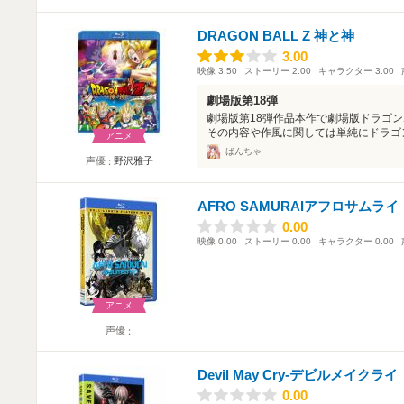
DRAGON BALL Z 神と神
3.00
3.00
映像
3.50
ストーリー
2.00
キャラクター
3.00
劇場版第18弾
劇場版第18弾作品本作で劇場版ドラゴン
その内容や作風に関しては単純にドラゴン
アニメ
ばんちゃ
声優
野沢雅子
AFRO SAMURAIアフロサムライ
0.00
0.00
映像
0.00
ストーリー
0.00
キャラクター
0.00
アニメ
声優
Devil May Cry-デビルメイクライ
0.00
0.00