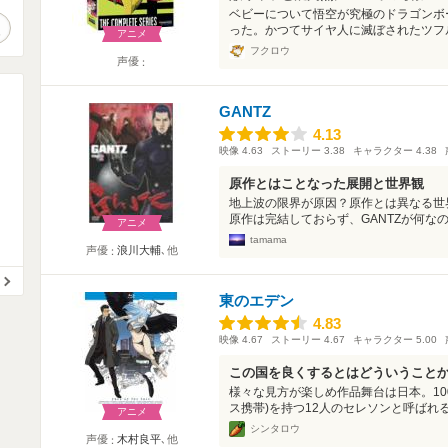
ベビーについて悟空が究極のドラゴンボ
作品検索
った。かつてサイヤ人に滅ぼされたツフル
アニメ
フクロウ
声優
GANTZ
4.13
4.13
映像
4.63
ストーリー
3.38
キャラクター
4.38
原作とはことなった展開と世界観
地上波の限界が原因？原作とは異なる世界
原作は完結しておらず、GANTZが何なの
アニメ
tamama
声優
浪川大輔
､他
東のエデン
4.83
4.83
映像
4.67
ストーリー
4.67
キャラクター
5.00
この国を良くするとはどういうこと
様々な見方が楽しめ作品舞台は日本。10
ス携帯)を持つ12人のセレソンと呼ばれる
アニメ
シンタロウ
声優
木村良平
､他