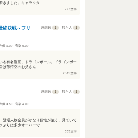
きました。キャラクタ...
277
文字
最終決戦～フリ
感想数
1
観た人
1
声優
4.00
音楽
5.00
いる有名漫画、ドラゴンボール。ドラゴンボー
は孫悟空のお父さん、...
2045
文字
感想数
1
観た人
1
声優
3.50
音楽
4.00
、登場人物全員がかなり個性が強く、見ていて
ぶりは多少オーバーで...
655
文字