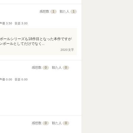
感想数
1
観た人
1
声優
3.50
音楽
3.00
ボールシリーズも18作目となった本作ですが
ボールとしてだけでなく...
2020
文字
感想数
0
観た人
0
声優
0.00
音楽
0.00
感想数
0
観た人
0