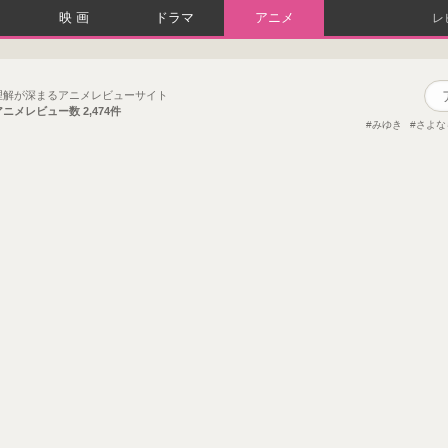
映画
ドラマ
アニメ
レ
理解が深まるアニメレビューサイト
アニメレビュー数
2,474件
みゆき
さよな