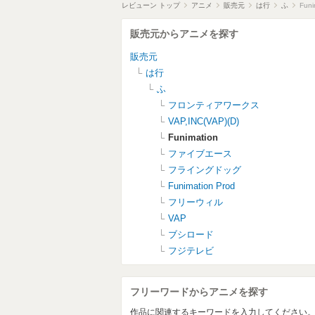
レビューン トップ
アニメ
販売元
は行
ふ
Funi
販売元からアニメを探す
販売元
は行
ふ
フロンティアワークス
VAP,INC(VAP)(D)
Funimation
ファイブエース
フライングドッグ
Funimation Prod
フリーウィル
VAP
ブシロード
フジテレビ
フリーワードからアニメを探す
作品に関連するキーワードを入力してください