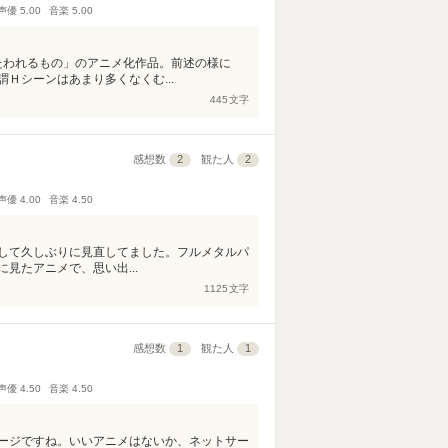
声優
5.00
音楽
5.00
うたわれるもの」のアニメ化作品。前述の様に
Ｈシーンはあまり多くなくむ...
445
文字
感想数
2
観た人
2
声優
4.00
音楽
4.50
して久しぶりに見直してました。フルメタルパ
見たアニメで、思い出...
1125
文字
感想数
1
観た人
1
声優
4.50
音楽
4.50
ージですね。いいアニメはないか、ネットサー