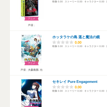
映像
0.00
ストーリー
0.00
キャラクター
0.00
アニメ
声優
ホッタラケの島 遥と魔法の鏡
0.00
0.00
映像
0.00
ストーリー
0.00
キャラクター
0.00
アニメ
声優
大森南朋
､他
セキレイ Pure Engagement
0.00
0.00
映像
0.00
ストーリー
0.00
キャラクター
0.00