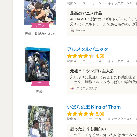
映像
5.00
ストーリー
5.00
キャラクター
5.00
最高のアニメ作品
AQUAPLUS製作のアダルトゲーム「
元々はアダルトゲームであるものの、所謂
アニメ
kuriou
声優
沢城みゆき
､他
フルメタルパニック!
4.50
4.50
映像
4.00
ストーリー
4.50
キャラクター
4.75
元祖？！ツンデレ主人公
久しぶりに見直してみました作業動画と
ニック。通称フルメタやっぱり中学時代に
アニメ
ウミウシ大好き
声優
いばらの王 King of Thorn
5.00
5.00
映像
5.00
ストーリー
5.00
キャラクター
4.50
思ったよりも面白い
このアニメを初めに知ったのはホームペ