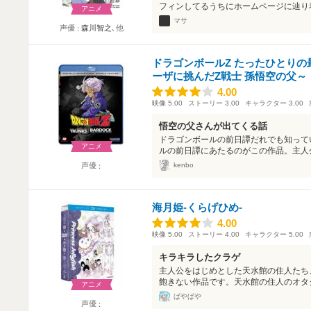
フィンしてるうちにホームページに辿り着
アニメ
マサ
声優
森川智之
､他
ドラゴンボールZ たったひとりの
ーザに挑んだZ戦士 孫悟空の父～
4.00
4.00
映像
5.00
ストーリー
3.00
キャラクター
3.00
悟空の父さんが出てくる話
ドラゴンボールの前日譚だれでも知って
アニメ
ルの前日譚にあたるのがこの作品。主人公
kenbo
声優
海月姫-くらげひめ-
4.00
4.00
映像
5.00
ストーリー
4.00
キャラクター
5.00
キラキラしたクラゲ
主人公をはじめとした天水館の住人たち
飽きない作品です。天水館の住人のオタク
アニメ
ぱやぱや
声優