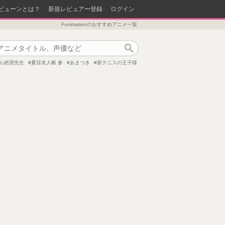
ビューンとは？
新規レビュアー登録
ログイン
Funimationのおすすめアニメ一覧
作品検索
ら絶望先生
夏目友人帳 参
あまつき
新テニスの王子様