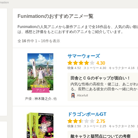
mation
Funimationのおすすめアニメ一覧
Funimationの人気アニメから新作アニメまで全16作品を、人気の高
は、感想と評価をもとにおすすめのアニメをご紹介しています。
全
16
件中 1～16件を表示
サマーウォーズ
4.30
4.30
映像
4.52
ストーリー
4.30
キャラクター
4.16
田舎とＣＧのギャップが面白い！
内気な性格の高校生・健二は、あこがれ
る。長野にある彼女の田舎へ一緒に向かっ
アニメ
Alicefull
声優
神木隆之介
､他
ドラゴンボールGT
2.75
2.75
映像
2.50
ストーリー
2.25
キャラクター
2.50
敵キャラと疑問点についての考察
。