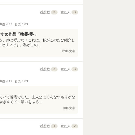
感想数
3
観た人
3
声優
4.83
音楽
4.83
すめ作品「喰霊-零-」
を、姉と呼ぶな！これは、私がこのたび紹介し
セリフです。私がこの...
1206
文字
感想数
3
観た人
3
声優
4.17
音楽
3.83
ていて苦痛でした。主人公にそんなつもりがな
ぎ立てて、暴力をふる...
306
文字
感想数
1
観た人
2