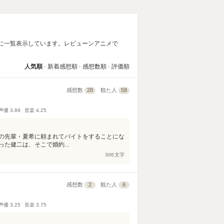
い順に一覧表示しています。レビューンアニメで
人気順
新着感想順
感想数順
評価順
感想数
28
観た人
58
声優
3.89
音楽
4.25
の先輩・夏希に頼まれてバイトをすることにな
た健二は、そこで婚約...
306
文字
感想数
2
観た人
6
声優
3.25
音楽
3.75