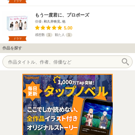
ドラマ
もう一度君に、プロポーズ
俳優
和久井映見､他
5.00
感想数
1
観た人
1
ドラマ
作品を探す