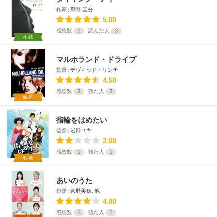
作家
東野 圭吾
5.00
感想数
1
読んだ人
3
小説
マルホランド・ドライブ
監督
デヴィッド・リンチ
4.50
感想数
2
観た人
2
映画
指輪をはめたい
監督
岩田ユキ
2.00
感想数
1
観た人
1
映画
あいのうた
俳優
菅野美穂､他
4.00
感想数
1
観た人
1