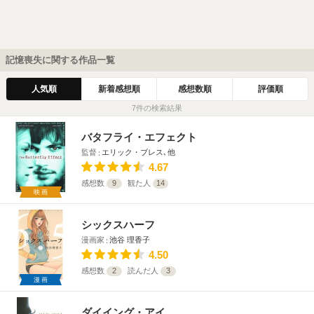
記憶喪失に関する作品一覧
人気順
新着感想順
感想数順
評価順
7件の検索結果
バタフライ・エフェクト
監督
エリック・ブレス､他
4.67
感想数
9
観た人
14
映画
シックスハーフ
漫画家
池谷 理香子
4.50
感想数
2
読んだ人
3
漫画
ダイイング・アイ