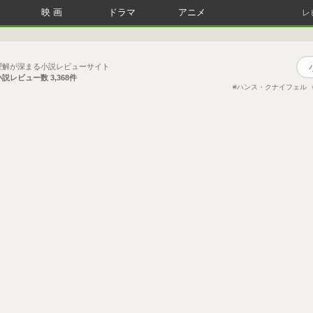
映画
ドラマ
アニメ
レ
理解が深まる小説レビューサイト
小説レビュー数
3,368件
ハンス・クナイフェル