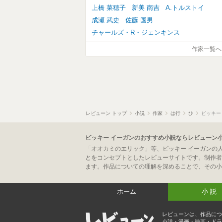
上橋 菜穂子
新美 南吉
A.トルストイ
成瀬 武史
佐藤 国男
チャールズ・R・ジェンキンス
作家一覧へ
レビューン トップ
小説
作家
は行
ひ
ビッキー
ビッキー イーガンのおすすめ小説ならレビューン
「オオカミのエリック」等、ビッキー イーガンの
とをコンセプトとしたレビューサイトです。制作者
ます。作品についての理解を深めることで、その小
ホーム
小説
レビューンは、作品につ
小説・漫画・映画・ドラ