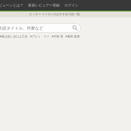
ビューンとは？
新規レビュアー登録
ログイン
ビッキー イーガンのおすすめ小説一覧
作品検索
夜は短し歩けよ乙女
アビィ・リー
中島 登
柴田 恵美