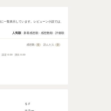
順に一覧表示しています。レビューン小説では、
人気順
新着感想順
感想数順
評価順
感想数
0
読んだ人
0
設定
0.00
演出
0.00
ＳＦ
ホラー