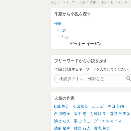
レビューン トップ
小説
作家
は行
ひ
ビッキー
作家から小説を探す
作家
は行
ひ
ビッキー イーガン
フリーワードから小説を探す
作品に関連するキーワードを入力してください
人気の作家
山田悠介
石田衣良
三上 延
奥田 英朗
西 加奈子
畠中 恵
万城目 学
森見 登美彦
湊 かなえ
群 ようこ
ダニエル キイス
越前 敏弥
綾辻 行人
貴志 祐介