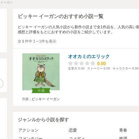
 イーガン
ビッキー イーガンのおすすめ小説一覧
ビッキー イーガンの人気小説から新作小説まで全1作品を、人気の高い
感想と評価をもとにおすすめの小説をご紹介しています。
全
1
件中 1～1件を表示
オオカミのエリック
0.00
0.00
文章力
0.00
ストーリー
0.00
キャラクター
0.00
。
作品検索
小説
作家
ビッキー イーガン
ジャンルから小説を探す
アクション
恋愛
青春
ファンタジー
コメディ
推理