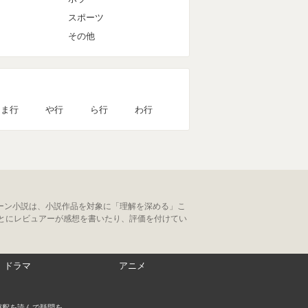
スポーツ
その他
ま行
や行
ら行
わ行
ーン小説は、小説作品を対象に「理解を深める」こ
とにレビュアーが感想を書いたり、評価を付けてい
ドラマ
アニメ
解釈を読んで疑問を