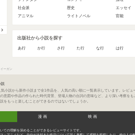
社会派
歴史
エッセイ
アニマル
ライトノベル
官能
出版社から小説を探す
あ行
か行
さ行
た行
な行
は行
 イーガン
小説
人気小説から新作小説まで全1作品を、人気の高い順に一覧表示しています。レビュ
の意図や作品の作られた時代背景、登場人物の台詞の意味など、より深い考察をも
説をもっと楽しむことができるのではないでしょうか。
漫画
映画
いての理解を深めることができるレビューサイトです。
マ・アニメなど、自分が大好きな作品について深く考察して感想を投稿したり、他の人の