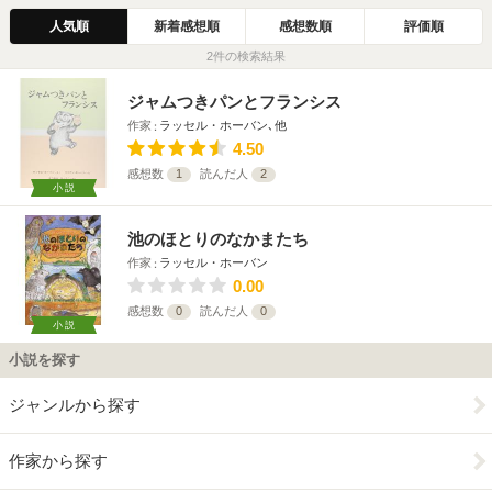
人気順
新着感想順
感想数順
評価順
2件の検索結果
ジャムつきパンとフランシス
作家
ラッセル・ホーバン､他
4.50
感想数
1
読んだ人
2
小説
池のほとりのなかまたち
作家
ラッセル・ホーバン
0.00
感想数
0
読んだ人
0
小説
小説を探す
ジャンルから探す
作家から探す